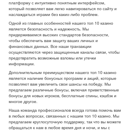
платформу с интуитивно понятным интерфейсом,
который позволяет вам легко навигироваться по сайту и
наслаждаться играми без каких-либо проблем.
Одной из главных особенностей нашего топ 10 казино
является безопасность и надежность. Мы
придерживаемся высоких стандартов безопасности,
чтобы обеспечить вам защиту ваших личных и
финансовых данных. Все наши транзакции
осуществляются через защищенные каналы связи, чтобы
предотвратить возможные взломы или утечки
информации.
Дополнительным преимуществом нашего топ 10 казино
является наличие бонусных программ и акций, которые
позволяют вам увеличить свои шансы на победу. Мы
предлагаем различные бонусы, включая приветственные
бонусы для новых игроков, бесплатные спины, кэшбэк и
многое другое.
Наша команда профессионалов всегда готова помочь вам
в любых вопросах, связанных с нашим топ 10 казино. Мы
предлагаем круглосуточную поддержку, так что вы можете
обращаться к нам в любое время дня и ночи, и мы с