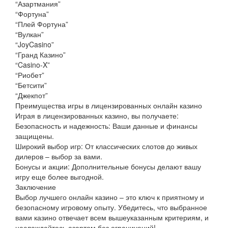
“Азартмания”
“Фортуна”
“Плей Фортуна”
“Вулкан”
“JoyCasino”
“Гранд Казино”
“Casino-X”
“Риобет”
“Бетсити”
“Джекпот”
Преимущества игры в лицензированных онлайн казино
Играя в лицензированных казино, вы получаете:
Безопасность и надежность: Ваши данные и финансы
защищены.
Широкий выбор игр: От классических слотов до живых
дилеров – выбор за вами.
Бонусы и акции: Дополнительные бонусы делают вашу
игру еще более выгодной.
Заключение
Выбор лучшего онлайн казино – это ключ к приятному и
безопасному игровому опыту. Убедитесь, что выбранное
вами казино отвечает всем вышеуказанным критериям, и
наслаждайтесь азартом без ограничений!