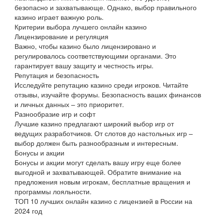
безопасно и захватывающе. Однако, выбор правильного
казино играет важную роль.
Критерии выбора лучшего онлайн казино
Лицензирование и регуляция
Важно, чтобы казино было лицензировано и
регулировалось соответствующими органами. Это
гарантирует вашу защиту и честность игры.
Репутация и безопасность
Исследуйте репутацию казино среди игроков. Читайте
отзывы, изучайте форумы. Безопасность ваших финансов
и личных данных – это приоритет.
Разнообразие игр и софт
Лучшие казино предлагают широкий выбор игр от
ведущих разработчиков. От слотов до настольных игр –
выбор должен быть разнообразным и интересным.
Бонусы и акции
Бонусы и акции могут сделать вашу игру еще более
выгодной и захватывающей. Обратите внимание на
предложения новым игрокам, бесплатные вращения и
программы лояльности.
ТОП 10 лучших онлайн казино с лицензией в России на
2024 год