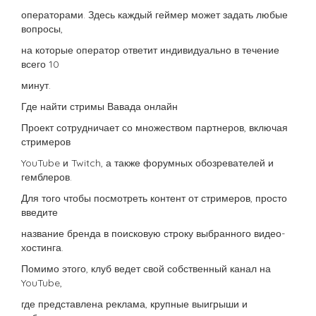
операторами. Здесь каждый геймер может задать любые
вопросы,
на которые оператор ответит индивидуально в течение
всего 10
минут.
Где найти стримы Вавада онлайн
Проект сотрудничает со множеством партнеров, включая
стримеров
YouTube и Twitch, а также форумных обозревателей и
гемблеров.
Для того чтобы посмотреть контент от стримеров, просто
введите
название бренда в поисковую строку выбранного видео-
хостинга.
Помимо этого, клуб ведет свой собственный канал на
YouTube,
где представлена реклама, крупные выигрыши и