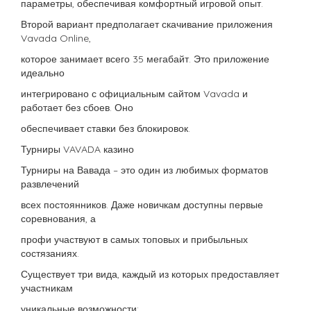
параметры, обеспечивая комфортный игровой опыт.
Второй вариант предполагает скачивание приложения
Vavada Online,
которое занимает всего 35 мегабайт. Это приложение
идеально
интегрировано с официальным сайтом Vavada и
работает без сбоев. Оно
обеспечивает ставки без блокировок.
Турниры VAVADA казино
Турниры на Вавада – это один из любимых форматов
развлечений
всех постоянников. Даже новичкам доступны первые
соревнования, а
профи участвуют в самых топовых и прибыльных
состязаниях.
Существует три вида, каждый из которых предоставляет
участникам
уникальные возможности: