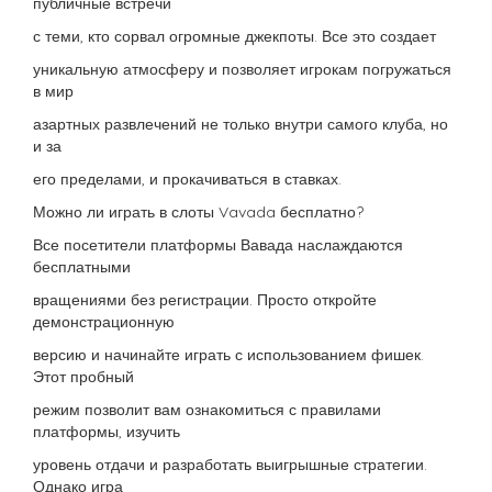
публичные встречи
с теми, кто сорвал огромные джекпоты. Все это создает
уникальную атмосферу и позволяет игрокам погружаться
в мир
азартных развлечений не только внутри самого клуба, но
и за
его пределами, и прокачиваться в ставках.
Можно ли играть в слоты Vavada бесплатно?
Все посетители платформы Вавада наслаждаются
бесплатными
вращениями без регистрации. Просто откройте
демонстрационную
версию и начинайте играть с использованием фишек.
Этот пробный
режим позволит вам ознакомиться с правилами
платформы, изучить
уровень отдачи и разработать выигрышные стратегии.
Однако игра