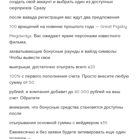
создать свой аккаунт и выбрать один из доступных
сюрпризов. Сразу
после вавада регистрация вас ждут два предложения:
100 вращений на новинке прошлого года — Great Pigsby
Megaways. Вас ожидают яркие персонажи известного
фильма,
захватывающие бонусные раунды и вайлд-символы.
Чтобы вывести свои
выигрыши, достаточно отыграть всего х20
100% с первого пополнения счета. Просто внесите любую
сумму от 50
рублей, и компания добавит до 60 000 рублей на ваш
счет. Обратите
внимание, что бонусные средства становятся доступны
после
отыгрывания основной суммы с вейджером х35
Ежемесячно и без заявок будете активировать еще один
подарок —