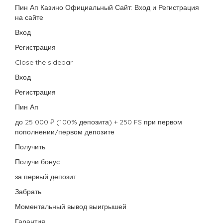
Пин Ап Казино Официальный Сайт: Вход и Регистрация
на сайте
Вход
Регистрация
Close the sidebar
Вход
Регистрация
Пин Ап
до 25 000 ₽ (100% депозита) + 250 FS при первом
пополнении/первом депозите
Получить
Получи бонус
за первый депозит
Забрать
Моментальный вывод выигрышей
Гарантия