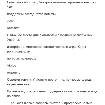
Большой выбор игр, быстрые выплаты, приятные плюшки.
Чат
поддержки всегда готов помочь
Aolei
ответить
Отличное место для любителей азартных развлечений.
Удобный
интерфейс, множество слотов, честные игры. Коды
регулярные, их
легко активировать
Violos
ответить
Соревки топчик. Участвую постоянно, призовые фонды
внушительные.
Кроме того, оперативная поддержка казино Вавада всегда
на связи
— решают любые вопросы быстро и профессионально