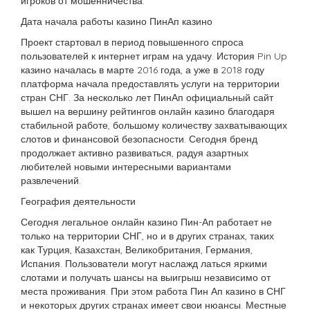
игроков от мошенничества.
Дата начала работы казино ПинАп казино
Проект стартовал в период повышенного спроса
пользователей к интернет играм на удачу. История Pin Up
казино началась в марте 2016 года, а уже в 2018 году
платформа начала предоставлять услуги на территории
стран СНГ. За несколько лет ПинАп официальный сайт
вышел на вершину рейтингов онлайн казино благодаря
стабильной работе, большому количеству захватывающих
слотов и финансовой безопасности. Сегодня бренд
продолжает активно развиваться, радуя азартных
любителей новыми интересными вариантами
развлечений.
География деятельности
Сегодня легальное онлайн казино Пин-Ап работает не
только на территории СНГ, но и в других странах, таких
как Турция, Казахстан, Великобритания, Германия,
Испания. Пользователи могут наслажд латься яркими
слотами и получать шансы на выигрыш независимо от
места проживания. При этом работа Пин Ап казино в СНГ
и некоторых других странах имеет свои нюансы. Местные