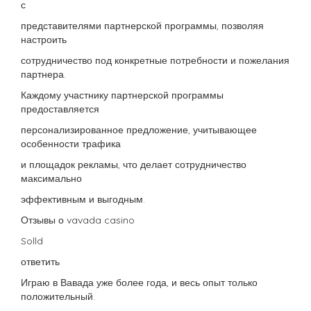
с
представителями партнерской программы, позволяя
настроить
сотрудничество под конкретные потребности и пожелания
партнера.
Каждому участнику партнерской программы
предоставляется
персонализированное предложение, учитывающее
особенности трафика
и площадок рекламы, что делает сотрудничество
максимально
эффективным и выгодным.
Отзывы о vavada casino
Solld
ответить
Играю в Вавада уже более года, и весь опыт только
положительный.