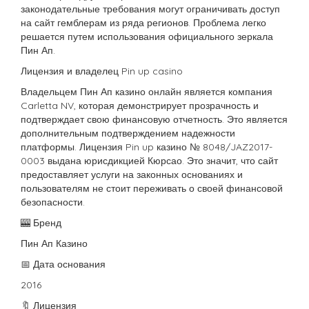
законодательные требования могут ограничивать доступ
на сайт гемблерам из ряда регионов. Проблема легко
решается путем использования официального зеркала
Пин Ап.
Лицензия и владелец Pin up casino
Владельцем Пин Ап казино онлайн является компания
Carletta NV, которая демонстрирует прозрачность и
подтверждает свою финансовую отчетность. Это является
дополнительным подтверждением надежности
платформы. Лицензия Pin up казино № 8048/JAZ2017-
0003 выдана юрисдикцией Кюрсао. Это значит, что сайт
предоставляет услуги на законных основаниях и
пользователям не стоит переживать о своей финансовой
безопасности.
🎰 Бренд
Пин Ап Казино
📅 Дата основания
2016
🔖 Лицензия