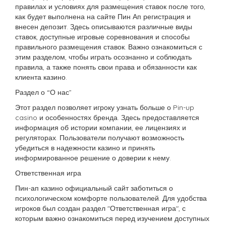
правилах и условиях для размещения ставок после того,
как будет выполнена на сайте Пин Ап регистрация и
внесен депозит. Здесь описываются различные виды
ставок, доступные игровые соревнования и способы
правильного размещения ставок. Важно ознакомиться с
этим разделом, чтобы играть осознанно и соблюдать
правила, а также понять свои права и обязанности как
клиента казино.
Раздел о “О нас”
Этот раздел позволяет игроку узнать больше о Pin-up
casino и особенностях бренда. Здесь предоставляется
информация об истории компании, ее лицензиях и
регуляторах. Пользователи получают возможность
убедиться в надежности казино и принять
информированное решение о доверии к нему.
Ответственная игра
Пин-ап казино официальный сайт заботиться о
психологическом комфорте пользователей. Для удобства
игроков был создан раздел "Ответственная игра", с
которым важно ознакомиться перед изучением доступных