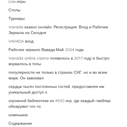
Live игры
Столы
Турниры
Vavada казино онлайн: Регистрация, Вход и Рабочие
Зеркала на Сегодня
VAVADA вход
Рабочее зеркало Вавада:Май 2024 года
Vavada online casino появилось в 2017 году и быстро
ворвалось в топы
популярности не только в странах СНГ, но и во всем
мире. Он завоевал
сердца тысяч постоянных гостей, предоставляя им
уникальный доступ к
огромной библиотеке из 4500 игр, где каждый гэмблер
обнаружит что-то
новенькое.
Содержание