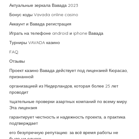
Актуальные зеркала Вавада 2023
Бонус коды Vavada online casino
Аккаунт и Вавада регистрация
Играть на телефоне android и iphone Вавада
Турниры VAVADA казино
FAQ
Отзывы
Проект казино Вавада действует под лицензией Кюрасао,
признанной
организацией из Нидерландов, которая более 25 лет
проводит
тщательные проверки азартных компаний по всему миру.
Эта лицензия
гарантирует честность и надежность проекта, а практика
подтверждает
его безупречную репутацию: за всё время работы не
было ни одного