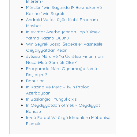
Bilərəm?
Mərclər 1win Saytında ᐉ Bukmeker Və
Kazino 1win Seyrək
Android Və İos üçün Mobil Proqram
Mosbet
In Aviator Azərbaycanda Lap Yüksək
Yatma Kazino Oyunu
Win Seyrək Sosial Şəbəkələr Vasitəsilə
Qeydiyyatdan Keçin
əvəzsiz Mərc Və Ya Ücrətsiz Fırlanmanı
Necə Əldə Görmək Olar?
Proqramda Mərc Oynamağa Necə
Başlayım?
Bonuslar
In Kazino Və Mərc – 1win Proloq
Azərbaycan
In Başlanğıc : Yüngül çixiş
In Qeydiyyatdan ötmək – Qeydiyyat
Bonusu
In-də Futbol Və özgə Idmanlara Mübahisə
Eləmək