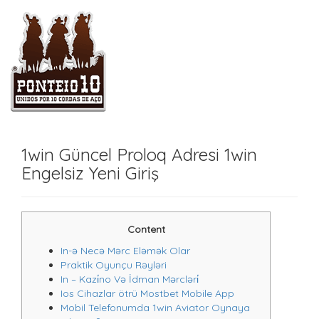
Toggl
navig
1win Güncel Proloq Adresi 1win
Engelsiz Yeni Giriş
Content
In-ə Necə Mərc Eləmək Olar
Praktik Oyunçu Rəyləri
In – Kazi̇no Və İdman Mərcləri̇
Ios Cihazlar ötrü Mostbet Mobile App
Mobil Telefonumda 1win Aviator Oynaya