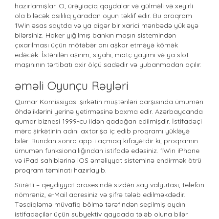
hazırlamışlar. O, ürəyiaçiq qaydalar və gülməli və xeyirli
ola biləcək asılılıq yaradan oyun təklif edir. Bu proqram
1Win əsas saytda və ya digər bir xarici mənbədə yükləyə
bilərsiniz. Haker yığılmış bankın maşın sistemindən
çıxarılması üçün mötəbər anı aşkar etməyə kömək
edəcək. İstənilən aşırım, siyahı, matç yayımı və ya slot
maşınının tərtibatı axir ölçü sadədir və yubanmadan açılır.
əməli Oyunçu Rəyləri
Qumar Komissiyası şirkətin müştəriləri qarşısında ümumən
öhdəliklərini yerinə yetirməsinə baxma edir. Azərbaycanda
qumar biznesi 1999-cu ildən qadağan edilmişdir. İstifadəçi
mərc şirkətinin adını axtarışa iç edib proqramı yükləyə
bilər. Bundan sonra app-i açmaq kifayətdir ki, proqramın
ümumən funksionallığından istifadə edəsiniz. 1Win iPhone
və iPad sahiblərinə iOS əməliyyat sisteminə endirmək ötrü
proqram təminatı hazırlayıb.
Sürətli – qeydiyyat prosesində sizdən say valyutası, telefon
nömrəniz, e-Mail adresiniz və şifrə tələb edilməkdədir.
Təsdiqləmə müvafiq bölmə tərəfindən seçilmiş aydın
istifadəçilər üçün subyektiv qaydada tələb oluna bilər.