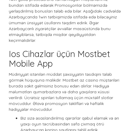
bundan istifadə edərək Promosyonlar bölməmizdə
yerləşdirilmiş bonusları tələb edə bilər. Aşağıdakı cədvəldə
Azərbaycanda 1win tətbiqimizdə istifadə edə biləcəyiniz
ümumən ünsiyyət üsullarını təqdim edirik. Əgər
Azərbaycanlı ziyarətçilər əvvəllər masaüstündə bunu
etməyiblərsə, tətbiqdə miqdar qeydiyyatdan
keçirməlidirlər.
Ios Cihazlar üçün Mostbet
Mobile App
Müdiriyyət istənilən müddət şəxsiyyətin təsdiqini tələb
görmək hüququna malikdir. Mostbet az casino müştəriləri
burada sakit gəlmisiniz bonusu edən alırlar. Hədiyyə
məlumatları qumarbazlara və daha yaxşılara xüsusi
verilirdi. Ücrətsiz spinləri tullamaq üçün müxtəlif slotlar
mövcuddur. Əlavə promosyon təklifləri və həftəlik
hədiyyələr mövcuddur.
Biz sizə əsaslandırılmış qərarlar qəbul eləmək və ən
yaxşı oyun təcrübəsindən səfa çixmaq ötrü
Azərbaycan kazino saytlarını təhlil edirik.