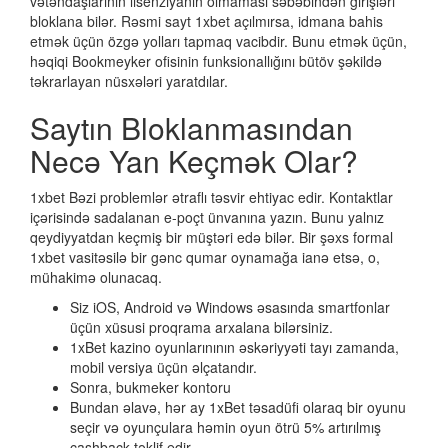
vətəndaşlarının lisenziyanın olmaması səbəbindən girişləri
bloklana bilər. Rəsmi sayt 1xbet açılmırsa, idmana bahis
etmək üçün özgə yolları tapmaq vacibdir. Bunu etmək üçün,
həqiqi Bookmeyker ofisinin funksionallığını bütöv şəkildə
təkrarlayan nüsxələri yaratdılar.
Saytın Bloklanmasından
Necə Yan Keçmək Olar?
1xbet Bəzi problemlər ətraflı təsvir ehtiyac edir. Kontaktlar
içərisində sadalanan e-poçt ünvanına yazın. Bunu yalnız
qeydiyyatdan keçmiş bir müştəri edə bilər. Bir şəxs formal
1xbet vasitəsilə bir gənc qumar oynamağa ianə etsə, o,
mühakimə olunacaq.
Siz iOS, Android və Windows əsasında smartfonlar
üçün xüsusi proqrama arxalana bilərsiniz.
1xBet kazino oyunlarınının əskəriyyəti tayı zamanda,
mobil versiya üçün əlçatandır.
Sonra, bukmeker kontoru
Bundan əlavə, hər ay 1xBet təsadüfi olaraq bir oyunu
seçir və oyunçulara həmin oyun ötrü 5% artırılmış
cashback təklif edir.