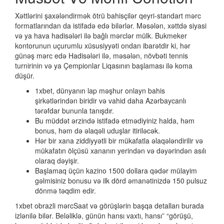
Xəttlərini şaxələndirmək ötrü bahisçilər qeyri-standart mərc
formatlarından da istifadə edə bilərlər. Məsələn, xəttdə siyasi
və ya hava hadisələri ilə bağlı mərclər mülk. Bukmeker
kontorunun uçurumlu xüsusiyyəti ondan ibarətdir ki, hər
günəş mərc edə Hadisələri ilə, məsələn, növbəti tennis
turnirinin və ya Çempionlar Liqasının başlaması ilə koma
düşür.
1xbet, dünyanın lap məşhur onlayn bahis
şirkətlərindən biridir və vahid daha Azərbaycanlı
tərəfdar bununla tanışdır.
Bu müddət ərzində istifadə etmədiyiniz halda, həm
bonus, həm də əlaqəli uduşlar itiriləcək.
Hər bir xana ziddiyyətli bir mükafatla əlaqələndirilir və
mükafatın ölçüsü xananın yerindən və dəyərindən asılı
olaraq dəyişir.
Başlamaq üçün kazino 1500 dollara qədər mülayim
gəlmisiniz bonusu və ilk dörd əmanətinizdə 150 ​​pulsuz
dönmə təqdim edir.
1xbet obrazli mərcSaat və görüşlərin başqa detalları burada
izlənilə bilər. Beləliklə, günün hansı vaxtı, hansı” “görüşü,