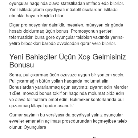
oyunçular haqqında əlavə statistikadan istifadə edə bilərlər.
Yeni istifadəçilərin qeydiyyatı müxtəlif üsullardan istifadə
etməklə həyata keçirilə bilər.
Digər promosyonlar daimidir, məsələn, müəyyən bir gündə
hesabı doldurmaq üçün bonus. Promosyonun şərtləri
təfərrüatlıdır, buna görə oyunçular tələbləri vaxtında yerinə-
yetirə biləcəkləri barədə əvvəlcədən qərar verə bilərlər.
Yeni Bahisçilər Üçün Xoş Gəlmisiniz
Bonusu
Sonra, pul çıxarmaq üçün ozuvuze uygun bir yontem seçin.
Pul çıxarmağın bütün yolları haqqında melumat alin.
Bonuslardan yararlanmaq üçün saytimizi ziyarət edin Mərclər
1xBet, mövcud bonus təklifləri haqqında məlumat əldə edin
və əlavə təlimatlara əməl edin. Bukmeker kontorlarında pul
qazanmaq kifayət qədər asandir.”
Qumar saytının bu versiyasında qeydiyyat yalnız oyunçular
əvvəllər əmanətin açılması prosedurundan keçməyibsə tələb
olunur. Oyunçulara