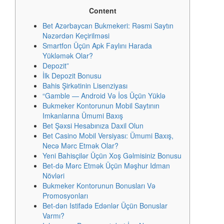
Content
Bet Azərbaycan Bukmekeri: Rəsmi Saytın
Nəzərdən Keçirilməsi
Smartfon Üçün Apk Faylını Harada
Yükləmək Olar?
Depozit”
İlk Depozit Bonusu
Bahis Şirkətinin Lisenziyası
“Gamble — Android Və İos Üçün Yüklə
Bukmeker Kontorunun Mobil Saytının
Imkanlarına Ümumi Baxış
Bet Şəxsi Hesabınıza Daxil Olun
Bet Casino Mobil Versiyası: Ümumi Baxış,
Necə Mərc Etmək Olar?
Yeni Bahisçilər Üçün Xoş Gəlmisiniz Bonusu
Bet-də Mərc Etmək Üçün Məşhur Idman
Növləri
Bukmeker Kontorunun Bonusları Və
Promosyonları
Bet-dən Istifadə Edənlər Üçün Bonuslar
Varmı?