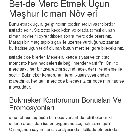
Bet-də Mərc Etmək Üçün
Məşhur Idman Növləri
Bunu etmək üçün, geliştiricinin təqdim etdiyi vasitələrdən
istifadə edin. Siz xəttə keçdikdən və orada təmsil olunan
idman növlərini öyrəndikdən sonra mərc edə bilərsiniz.
Maraqlı bir matç tapıb siçan ilə üzərinə vurduğunuz zaman
bu hadisə üçün təklif olunan bütün mərcləri görə biləcəksiniz.
istifadə edə bilərlər. Məsələn, xəttdə siyasi və en este
momento hava hadisələri ilə bağlı mərclər varifr?n. Online
mərc saytı hər bir ziyarətçini sevindirəcək dərin rəngləmə ilə
seçilir. Bukmeker kontorunun fərqli xüsusiyyəti ondan
ibarətdir ki, hər gün mərc edə biləcəyiniz bir neçə min hadisə
mövcuddur.
Bukmeker Kontorunun Bonusları Və
Promosyonları
əmanət açmaq üçün bir neçə variant da təklif olunur ki,
onların arasından isə ən uyğununu seçmək lazım gəlir.
Oyunçunun saytın hansı versiyasından istifadə etməsindən