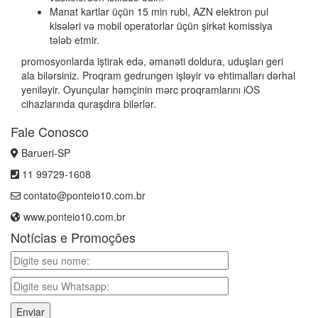
Manat kartlar üçün 15 min rubl, AZN elektron pul
kisələri və mobil operatorlar üçün şirkət komissiya
tələb etmir.
promosyonlarda iştirak edə, əmanəti doldura, uduşları geri
ala bilərsiniz. Proqram gedrungen işləyir və ehtimalları dərhal
yeniləyir. Oyunçular həmçinin mərc proqramlarını iOS
cihazlarında quraşdıra bilərlər.
Fale Conosco
Barueri-SP
11 99729-1608
contato@ponteio10.com.br
www.ponteio10.com.br
Notícias e Promoções