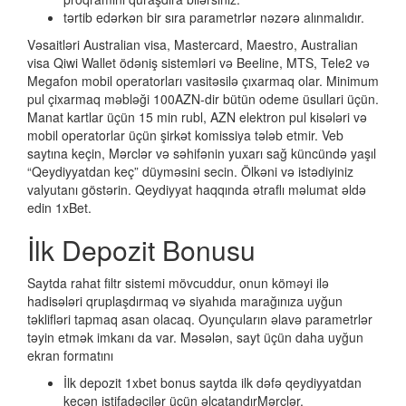
tərtib edərkən bir sıra parametrlər nəzərə alınmalıdır.
Vəsaitləri Australian visa, Mastercard, Maestro, Australian
visa Qiwi Wallet ödəniş sistemləri və Beeline, MTS, Tele2 və
Megafon mobil operatorları vasitəsilə çıxarmaq olar. Minimum
pul çixarmaq məbləği 100AZN-dir bütün odeme üsullari üçün.
Manat kartlar üçün 15 min rubl, AZN elektron pul kisələri və
mobil operatorlar üçün şirkət komissiya tələb etmir. Veb
saytına keçin, Mərclər və səhifənin yuxarı sağ küncündə yaşıl
“Qeydiyyatdan keç” düyməsini secin. Ölkəni və istədiyiniz
valyutanı göstərin. Qeydiyyat haqqında ətraflı məlumat əldə
edin 1xBet.
İlk Depozit Bonusu
Saytda rahat filtr sistemi mövcuddur, onun köməyi ilə
hadisələri qruplaşdırmaq və siyahıda marağınıza uyğun
təklifləri tapmaq asan olacaq. Oyunçuların əlavə parametrlər
təyin etmək imkanı da var. Məsələn, sayt üçün daha uyğun
ekran formatını
İlk depozit 1xbet bonus saytda ilk dəfə qeydiyyatdan
keçən istifadəçilər üçün əlçatandırMərclər.