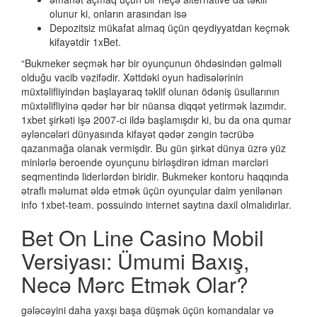
olunur ki, onların arasından isə
Depozitsiz mükafat almaq üçün qeydiyyatdan keçmək
kifayətdir 1xBet.
“Bukmeker seçmək hər bir oyunçunun öhdəsindən gəlməli
olduğu vacib vəzifədir. Xəttdəki oyun hadisələrinin
müxtəlifliyindən başlayaraq təklif olunan ödəniş üsullarının
müxtəlifliyinə qədər hər bir nüansa diqqət yetirmək lazımdır.
1xbet şirkəti işə 2007-ci ildə başlamışdır ki, bu da ona qumar
əyləncələri dünyasında kifayət qədər zəngin təcrübə
qazanmağa olanak vermişdir. Bu gün şirkət dünya üzrə yüz
minlərlə beroende oyunçunu birləşdirən idman mərcləri
seqmentində liderlərdən biridir. Bukmeker kontoru haqqında
ətraflı məlumat əldə etmək üçün oyunçular daim yenilənən
info 1xbet-team. possuindo internet saytına daxil olmalıdırlar.
Bet On Line Casino Mobil
Versiyası: Ümumi Baxış,
Necə Mərc Etmək Olar?
gələcəyini daha yaxşı başa düşmək üçün komandalar və