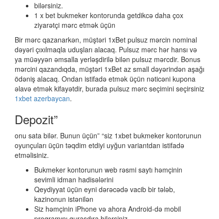
bilərsiniz.
1 x bet bukmeker kontorunda getdikcə daha çox
ziyarətçi mərc etmək üçün
Bir mərc qazanarkən, müştəri 1xBet pulsuz mərcin nominal
dəyəri çıxılmaqla uduşları alacaq. Pulsuz mərc hər hansı və
ya müəyyən əmsalla yerləşdirilə bilən pulsuz mərcdir. Bonus
mərcini qazandıqda, müştəri 1xBet az small dəyərindən aşağı
ödəniş alacaq. Ondan istifadə etmək üçün nəticəni kupona
əlavə etmək kifayətdir, burada pulsuz mərc seçimini seçirsiniz
1xbet azerbaycan
.
Depozit”
onu sata bilər. Bunun üçün” “siz 1xbet bukmeker kontorunun
oyunçuları üçün təqdim etdiyi uyğun variantdan istifadə
etməlisiniz.
Bukmeker kontorunun web rəsmi saytı həmçinin
sevimli idman hadisələrini
Qeydiyyat üçün eyni dərəcədə vacib bir tələb,
kazinonun istənilən
Siz həmçinin iPhone və ahora Android-də mobil
proqramını quraşdıra bilərsiniz.