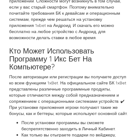
приложений. Сложности могут возникнуть в том случае,
если у вас старый смартфон. Поэтому внимательно
почитайте требования БК к девайсам и операционным
системам, прежде чем решаться на установку
приложения 1xbet на Андроид. И скачать его можно
бесплатно на любое устройство с Андроид, для
возможности делать ставки в любое время.
Кто Может Использовать
Программу 1 Икс Бет На
Компьютере?
После авторизации или регистрации вы получаете доступ
ко всем функциям 1xBet. На официальном сайте БК 1xBet
представлены различные программные продукты,
которые отличаются между собой предназначением и
сопряжением с операционными системами устройств. ✔️
При установке приложения игроки получают такие же
бонусы, как и беттеры, которые используют основной сайт.
После установки программы вы сможете
беспрепятственно заходить в Личный Кабинет.
Как только вы отыграете подарки по вейджеру,