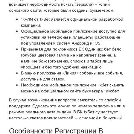
возникает необходимость искать «зеркала» – копии
основного сайта, которые были созданы букмекером.
1xWIN от 1xBet является официальной разработкой
компании.
Официальное мобильное приложение доступно для
установки на телефоны и планшеты, работающие
под управлением систем Андроид и iOS.
Привычная для поклонников БК Один икс бет бело-
голубая цветовая гамма не напрягает зрение, а
наличие бокового меню, списков и табов лишь
упрощает и без того удобную навигацию.
В меню приложения «Линия» собраны все события,
доступные для ставок.
Необходимое мобильное приложение 1хбет скачать
можно на официальном сайте букмекера 1иксбет.
В случае возникновения вопросов свяжитесь со службой
поддержки. Сделать это можно по номеру телефона или в
режиме реального чата онлайн. В БК 1хБет существует
несколько счетов пользователей — основной и бонусный.
Особенности Регистрации В