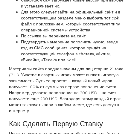
Смартфон сам загружает новые версии при выходе
и устанавливает их.
Для этого следует зайти на официальный сайт и в
соответствующем разделе меню выбрать тот apk
файл с приложением, который соответствует типу
операционной системы устройства.
По ссылке вы перейдете на сайт
Подтвердить намерение пополнить нужно, введя
код из СМС-сообщения, которое придёт на
соответствующий телефон в «Алтел», «Актив»,
«Билайн», «Теле2» или Kcell.
Материалы сайта предназначены для лиц старше 21 года
(21+). Участие в азартных играх может вызвать игровую
зависимость. Суть ее простая – каждый новый игрок
получает 100% от суммы за первое пополнение счета.
Например, делаете пополнение на 200 USD – на счет
получаете еще 200 USD. Благодаря этому каждый игрок
может заключать пари в любом месте, где есть доступ к
интернету.
Как Сделать Первую Ставку
Просто нажмите на иконку шестерёнки, проследуйте на