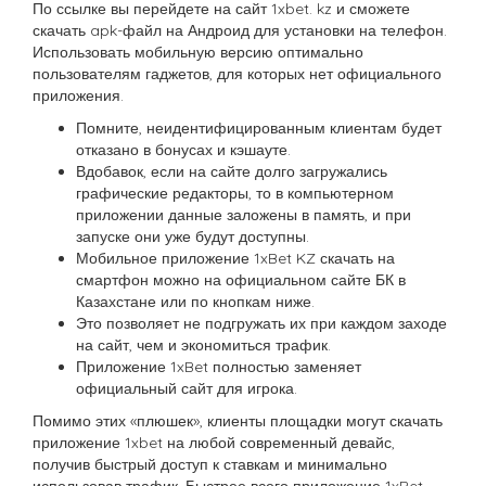
По ссылке вы перейдете на сайт 1xbet. kz и сможете
скачать apk-файл на Андроид для установки на телефон.
Использовать мобильную версию оптимально
пользователям гаджетов, для которых нет официального
приложения.
Помните, неидентифицированным клиентам будет
отказано в бонусах и кэшауте.
Вдобавок, если на сайте долго загружались
графические редакторы, то в компьютерном
приложении данные заложены в память, и при
запуске они уже будут доступны.
Мобильное приложение 1xBet KZ скачать на
смартфон можно на официальном сайте БК в
Казахстане или по кнопкам ниже.
Это позволяет не подгружать их при каждом заходе
на сайт, чем и экономиться трафик.
Приложение 1xBet полностью заменяет
официальный сайт для игрока.
Помимо этих «плюшек», клиенты площадки могут скачать
приложение 1xbet на любой современный девайс,
получив быстрый доступ к ставкам и минимально