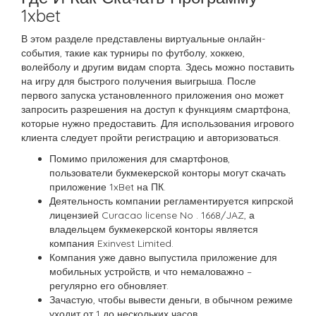
1xbet
В этом разделе представлены виртуальные онлайн-
события, такие как турниры по футболу, хоккею,
волейболу и другим видам спорта. Здесь можно поставить
на игру для быстрого получения выигрыша. После
первого запуска установленного приложения оно может
запросить разрешения на доступ к функциям смартфона,
которые нужно предоставить. Для использования игрового
клиента следует пройти регистрацию и авторизоваться.
Помимо приложения для смартфонов,
пользователи букмекерской конторы могут скачать
приложение 1xBet на ПК.
Деятельность компании регламентируется кипрской
лицензией Curacao license No . 1668/JAZ, а
владельцем букмекерской конторы является
компания Exinvest Limited.
Компания уже давно выпустила приложение для
мобильных устройств, и что немаловажно –
регулярно его обновляет.
Зачастую, чтобы вывести деньги, в обычном режиме
уходит от 1 до нескольких часов.