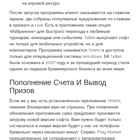
на игровой ресурс.
После запуска программы клиент оказывается на главном
экране, где собраны популярные предложения по ставкам
в прематч и Live. Есть в приложении также опция
«Избранное» для быстрого перехода к любимым
турнирам, командам или событиям. 1xBet выпускает софт
не только для мобильных устройств, но и для
компьютеров. Программа называется 1xWin и доступна
только для операционной системы Windows. БК 1xBet
была основана в 2007 году и за прошедший период стала
одним из лидеров букмекерского бизнеса во всем мире.
Пополнение Счета И Вывод
Призов
Если же у вас есть установленное приложение 1XWIN,
никакие блокировки вам не страшны. При появлении
обновления приложение само предложит произвести
загрузку новой версии софта. Вам нужно будет только
согласиться и новая версия будет у нас на телефоне
буквально через несколько минут. Сервис Play Market
принципиально не сотрудничает с организаторами