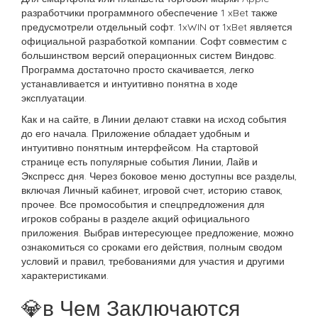
разработчики программного обеспечение 1 xBet также
предусмотрели отдельный софт. 1xWIN от 1xBet является
официальной разработкой компании. Софт совместим с
большинством версий операционных систем Виндовс.
Программа достаточно просто скачивается, легко
устанавливается и интуитивно понятна в ходе
эксплуатации.
Как и на сайте, в Линии делают ставки на исход события
до его начала. Приложение обладает удобным и
интуитивно понятным интерфейсом. На стартовой
странице есть популярные события Линии, Лайв и
Экспресс дня. Через боковое меню доступны все разделы,
включая Личный кабинет, игровой счет, историю ставок,
прочее. Все промособытия и спецпредложения для
игроков собраны в разделе акций официального
приложения. Выбрав интересующее предложение, можно
ознакомиться со сроками его действия, полным сводом
условий и правил, требованиями для участия и другими
характеристиками.
💎в Чем Заключаются