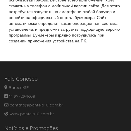
использовав трафик. Быстрее всего приложение 1xBet
скачать на телефон с мобильной версии сайта. Для этого
потребуется запустить на смартфоне любой браузер и
перейти на официальный портал букмекера. Сайт
автоматически определит, какая операционная система
установлена, и предложит загрузить подходящую версию
программы. Букмекеры изрядно потрудились при
создании приложения устройства на ПК.
Fale Conosco
Barueri-SP
11 99729-1608
contato@ponteio10.com.br
www.ponteio10.com.br
Notícias e Promoções