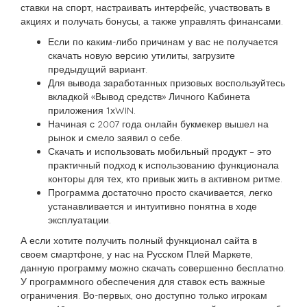
ставки на спорт, настраивать интерфейс, участвовать в
акциях и получать бонусы, а также управлять финансами.
Если по каким-либо причинам у вас не получается
скачать новую версию утилиты, загрузите
предыдущий вариант.
Для вывода заработанных призовых воспользуйтесь
вкладкой «Вывод средств» Личного Кабинета
приложения 1хWIN.
Начиная с 2007 года онлайн букмекер вышел на
рынок и смело заявил о себе.
Скачать и использовать мобильный продукт – это
практичный подход к использованию функционала
конторы для тех, кто привык жить в активном ритме.
Программа достаточно просто скачивается, легко
устанавливается и интуитивно понятна в ходе
эксплуатации.
А если хотите получить полный функционал сайта в
своем смартфоне, у нас на Русском Плей Маркете,
данную программу можно скачать совершенно бесплатно.
У программного обеспечения для ставок есть важные
ограничения. Во-первых, оно доступно только игрокам