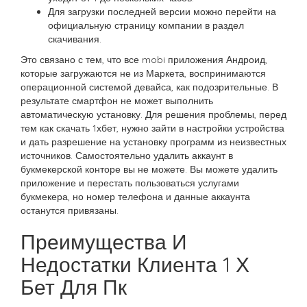
Для загрузки последней версии можно перейти на
официальную страницу компании в раздел
скачивания.
Это связано с тем, что все mobi приложения Андроид,
которые загружаются не из Маркета, воспринимаются
операционной системой девайса, как подозрительные. В
результате смартфон не может выполнить
автоматическую установку. Для решения проблемы, перед
тем как скачать 1хбет, нужно зайти в настройки устройства
и дать разрешение на установку программ из неизвестных
источников. Самостоятельно удалить аккаунт в
букмекерской конторе вы не можете. Вы можете удалить
приложение и перестать пользоваться услугами
букмекера, но номер телефона и данные аккаунта
останутся привязаны.
Преимущества И
Недостатки Клиента 1 Х
Бет Для Пк