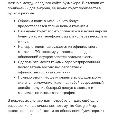
можно с международного сайта букмекера. В отличии от
приложений для айфона, ее нужно будет произвести в
ручном режиме.
Обратим ваше внимание, что бонус
предоставляется только новым клиентам.
Вам нужно будет только согласиться и новая версия
будет у нас на телефоне буквально через несколько
минут.
На Apple клиент загружается из официального
магазина ПО, поэтому установка последних
обновлений осуществляется автоматически.
Сделать это может каждый зарегистрированный
пользователь абсолютно бесплатно с
официального сайта компании.
Помимо этих «плюшек», клиенты площадки могут
скачать приложение 1xbet на любой современный
девайс, получив быстрый доступ к ставкам и
минимально использовав трафик.
В некоторых случаях вам потребуется дать ещё одно
разрешение на скачивание, потому что Google Play,
естественно, не работает и на обновления букмекерских