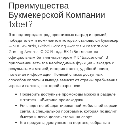
Преимущества
Букмекерской Компании
1xbet?
Это подтверждает ряд престижных наград и премий,
победителем и номинантом которых становился букмекер
— SBC Awards, Global Gaming Awards и International
Gaming Awards. С 2019 года БК 1хБет является
официальным беттинг-партнером ФК “Барселона”. В
приложении есть все необходимые функции – вкладка с
результатами матчей, история ставок, удобный поиск,
полезная информация. Полный список доступных
способов оплаты и вывода зависит от страны пребывания
игрока и валюты, в которой открыт счет.
Проверить доступные промокоды можно в разделе
«Promo» – «Витрина промокодов».
Речь идет не об адаптированной мобильной версии
сайта, а специальной программе, которая позволит
быстро и легко делать ставки на спорт.
Его продукты, доступные на портале, собраны в