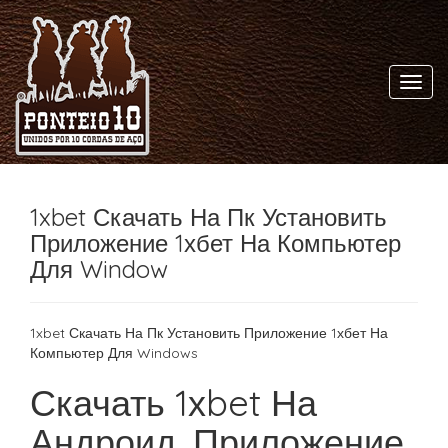
Toggl
navig
1xbet Скачать На Пк Установить
Приложение 1хбет На Компьютер
Для Window
1xbet Скачать На Пк Установить Приложение 1хбет На
Компьютер Для Windows
Скачать 1хbet На
Андроид, Приложение