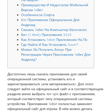
На Айфон?
Преимущества И Недостатки Мобильной
Версии 1xбет
Особенности Софта
Bet Приложение Официальное Для
Андроид
Скачать 1хбет На Компьютер Бесплатно
Бет (1 Xbet) Приложение 2023
Как Установить 1xbet Приложение На Пк
Где Найти И Как Установить 1xwin?
Можно Ли Получить Бонус При
Регистрации Через Приложение 1хбет Для
Андроид?
Достаточно лишь скачать приложение для своей
операционной системы, установить его и
зарегистрироваться (или авторизоваться). Для этого
следует зайти на официальный сайт и в соответствующем
разделе меню выбрать тот apk файл с приложением,
который соответствует типу операционной системы
устройства. Приложение 1xBet полностью заменяет
официальный сайт для игрока. В нём можно делать