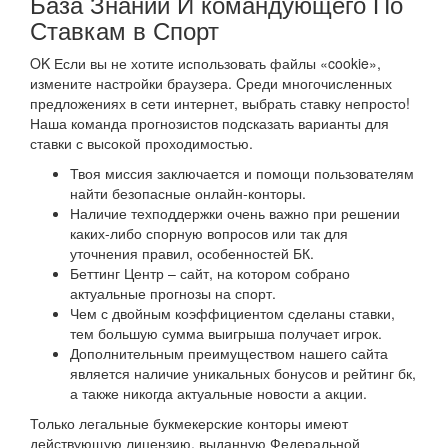
База Знаний И командующего По
Ставкам в Спорт
OK Если вы не хотите использовать файлы «cookie»,
измените настройки браузера. Cреди многочисленных
предложениях в сети интернет, выбрать ставку непросто!
Наша команда прогнозистов подсказать варианты для
ставки с высокой проходимостью.
Твоя миссия заключается и помощи пользователям
найти безопасные онлайн-конторы.
Наличие техподдержки очень важно при решении
каких-либо спорную вопросов или так для
уточнения правил, особенностей БК.
Беттинг Центр – сайт, на котором собрано
актуальные прогнозы на спорт.
Чем с двойным коэффициентом сделаны ставки,
тем большую сумма выигрыша получает игрок.
Дополнительным преимуществом нашего сайта
является наличие уникальных бонусов и рейтинг бк,
а также никогда актуальные новости а акции.
Только легальные букмекерские конторы имеют
действующую лицензию, выданную Федеральной