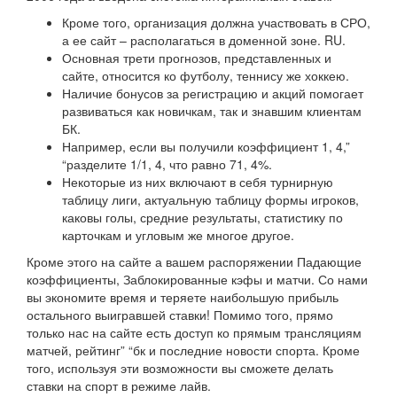
Кроме того, организация должна участвовать в СРО,
а ее сайт – располагаться в доменной зоне. RU.
Основная трети прогнозов, представленных и
сайте, относится ко футболу, теннису же хоккею.
Наличие бонусов за регистрацию и акций помогает
развиваться как новичкам, так и знавшим клиентам
БК.
Например, если вы получили коэффициент 1, 4,”
“разделите 1/1, 4, что равно 71, 4%.
Некоторые из них включают в себя турнирную
таблицу лиги, актуальную таблицу формы игроков,
каковы голы, средние результаты, статистику по
карточкам и угловым же многое другое.
Кроме этого на сайте а вашем распоряжении Падающие
коэффициенты, Заблокированные кэфы и матчи. Со нами
вы экономите время и теряете наибольшую прибыль
остального выигравшей ставки! Помимо того, прямо
только нас на сайте есть доступ ко прямым трансляциям
матчей, рейтинг” “бк и последние новости спорта. Кроме
того, используя эти возможности вы сможете делать
ставки на спорт в режиме лайв.