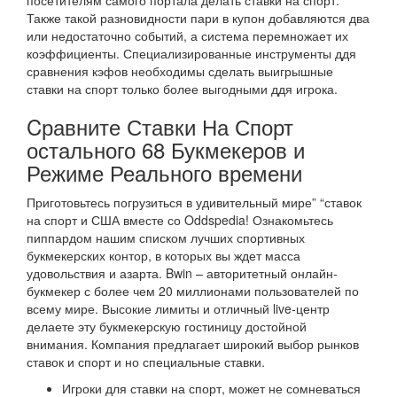
посетителям самого портала делать ставки на спорт.
Также такой разновидности пари в купон добавляются два
или недостаточно событий, а система перемножает их
коэффициенты. Специализированные инструменты ддя
сравнения кэфов необходимы сделать выигрышные
ставки на спорт только более выгодными ддя игрока.
Cравните Ставки На Спорт
остального 68 Букмекеров и
Режиме Реального времени
Приготовьтесь погрузиться в удивительный мире” “ставок
на спорт и США вместе со Oddspedia! Ознакомьтесь
пиппардом нашим списком лучших спортивных
букмекерских контор, в которых вы ждет масса
удовольствия и азарта. Bwin – авторитетный онлайн-
букмекер с более чем 20 миллионами пользователей по
всему мире. Высокие лимиты и отличный live-центр
делаете эту букмекерскую гостиницу достойной
внимания. Компания предлагает широкий выбор рынков
ставок и спорт и но специальные ставки.
Игроки для ставки на спорт, может не сомневаться