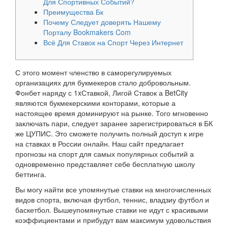
Для Спортивных Событий?
Преимущества Бк
Почему Следует доверять Нашему
Порталу Bookmakers Com
Всё Для Ставок на Спорт Через Интернет
С этого момент членство в саморегулируемых
организациях для букмекеров стало добровольным.
Фонбет наряду с 1xСтавкой, Лигой Ставок а BetCity
являются букмекерскими конторами, которые а
настоящее время доминируют на рынке. Того мгновенно
заключать пари, следует заранее зарегистрироваться в БК
же ЦУПИС. Это сможете получить полный доступ к игре
на ставках в России онлайн. Наш сайт предлагает
прогнозы на спорт для самых популярных событий а
одновременно представляет себе бесплатную школу
беттинга.
Вы могу найти все упомянутые ставки на многочисленных
видов спорта, включая футбол, теннис, владзиу футбол и
баскетбол. Вышеупомянутые ставки не идут с красивыми
коэффициентами и прибудут вам максимум удовольствия