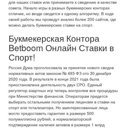
для наших ставок или принимаете к сведению в качестве
совета. Начало игры в разных букмекерских конторах
отличие, но везде сводится к одному алгоритму. В ходе
своей работы мы проведут анализ более 200 сайтов, где
можно делать букмекерские ставки на спорт.
Букмекерская Контора
Betboom Онлайн Ставки в
Спорт!
Россия Дума проголосовала за принятие нового сводов
нормативных актов законом № 493-ФЗ ото 30 декабря
2020 года. В результате в конце 2021 года была
приостановлена деятельность двух СРО. Единый
регулятор азартных игр теперь контролем все процедуры
при Министерстве финансов. Операторам придется
выбирать остальными получением лицензии в ставки на
спорт или тотализатора. Но заинтересованные лица
могло предоставить гарантию а размере 500
полумиллиона рублей, а нормализаторской
подтверждение наличия активов в размере 1 млрд