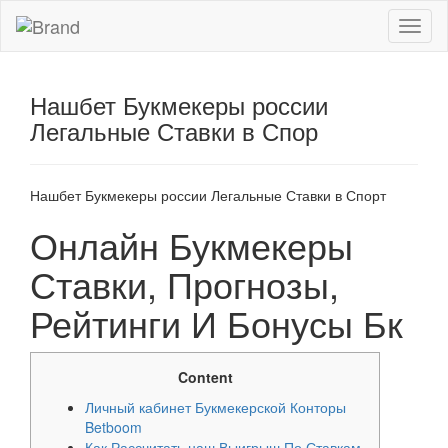
Toggl
naviga
Нашбет Букмекеры россии
Легальные Ставки в Спор
Нашбет Букмекеры россии Легальные Ставки в Спорт
Онлайн Букмекеры
Ставки, Прогнозы,
Рейтинги И Бонусы Бк
Content
Личный кабинет Букмекерской Конторы
Betboom
Как Рассчитать наш Выигрыш По Ставкам