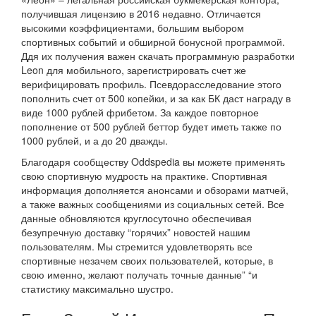
получившая лицензию в 2016 недавно. Отличается
высокими коэффициентами, большим выбором
спортивных событий и обширной бонусной программой.
Ддя их получения важен скачать программную разработки
Leon для мобильного, зарегистрировать счет же
верифицировать профиль. Псевдорасследование этого
пополнить счет от 500 копейки, и за как БК даст награду в
виде 1000 рублей фрибетом. За каждое повторное
пополнение от 500 рублей беттор будет иметь также по
1000 рублей, и а до 20 дважды.
Благодаря сообществу Oddspedia вы можете применять
свою спортивную мудрость на практике. Спортивная
информация дополняется анонсами и обзорами матчей,
а также важных сообщениями из социальных сетей. Все
данные обновляются круглосуточно обеспечивая
безупречную доставку “горячих” новостей нашим
пользователям. Мы стремится удовлетворять все
спортивные незачем своих пользователей, которые, в
свою именно, желают получать точные данные” “и
статистику максимально шустро.