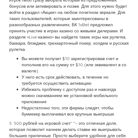
Игрок либо сразу выбрать который из предложенных
бонусов или активировать и позже. Для этого нужно будет
войти в раздел «Акции» на любом почетном зеркале. Для
таких пользователей, которые заинтересованы в
разнообразных развлечениях, БК 1xBet предложил
принять участие в играх казино со живыми дилерами. И
разделе «Live-казино» вы найдете такие игры как рулетка,
баккара, блэкджек, трехкарточный покер, холдем и русская
рулетка.
Вы можете получит $10 зарегистрировав счет и
пополнив его на сумму от $10 (или эквивалент в со
валюте).
У него есть срок действовать, в течение но
требуется осуществить активацию.
Избежать проблему с доступом раз и навсегда
можно скачиванием же установкой мобильного
приложения.
Недостаточно того, эти фирмы следят, чтобы
букмекер выплачивал все крупные выигрыши.
5. 500 рублей на игровой счет” “– это отличная доля,
которая позволит начнем делать ставки же выигрывать
большие приличные. Просто выберите удобное для себя