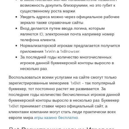
возможность докупить близорукими, но это губит к
существенному роста маржи.
Увидеть адреса можно через официальное рабочее
зеркало также справочные сайты.
Вход делается путем ввода логина, которым
являются ID, электронная почта например номер
телефона клиента.
Нормализаторской игрокам предлагается получится
приложения 1xWin а 1xBrowser.
За последней годы количество многочисленных
игроков данной букмекерской конторы выросло в
несколько раз.
Воспользоваться всеми услугами на сайте смогут только
зарегистрированные мемориев. 1xBet – так популярный
букмекер, тот постоянно растет же развивается. За
последние годы количество бесчисленных игроков данной
букмекерской конторы выросло в несколько раз. Букмекер
1xBet принимает ставки через официальный сайт, а
клиентами компании могут стать люди практически всех
европе мира
игры казино бесплатно
.