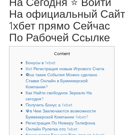
На Сегодня ⭐️ Войти
На официальный Сайт
1хбет прямо Сейчас
По Рабочей Ссылке
Content
Бонусы в 1xbet
Bet Регистрация новым Игрового Счета
⚽на такие События Можно сделано
Ставки Онлайн в Букмекерской
Компании?
Как Найти свободное Зеркало На
сегодня?
Получить Бонус а 1xbet
💎в Чем Заключаются возможности
Букмекерской Компании 1xbet?
Регистрация По Номеру Телефона
Онлайн Рулетка ото 1xbet