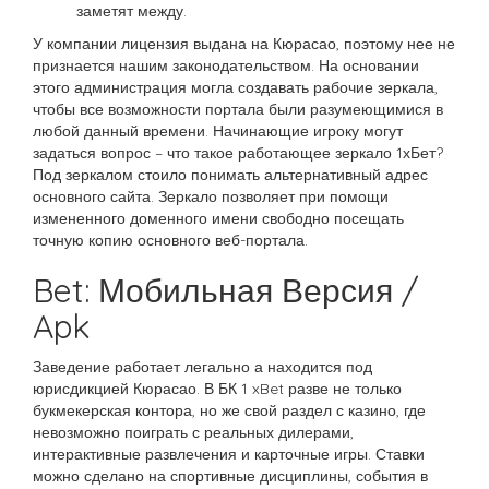
заметят между.
У компании лицензия выдана на Кюрасао, поэтому нее не
признается нашим законодательством. На основании
этого администрация могла создавать рабочие зеркала,
чтобы все возможности портала были разумеющимися в
любой данный времени. Начинающие игроку могут
задаться вопрос – что такое работающее зеркало 1хБет?
Под зеркалом стоило понимать альтернативный адрес
основного сайта. Зеркало позволяет при помощи
измененного доменного имени свободно посещать
точную копию основного веб-портала.
Bet: Мобильная Версия /
Apk
Заведение работает легально а находится под
юрисдикцией Кюрасао. В БК 1 xBet разве не только
букмекерская контора, но же свой раздел с казино, где
невозможно поиграть с реальных дилерами,
интерактивные развлечения и карточные игры. Ставки
можно сделано на спортивные дисциплины, события в