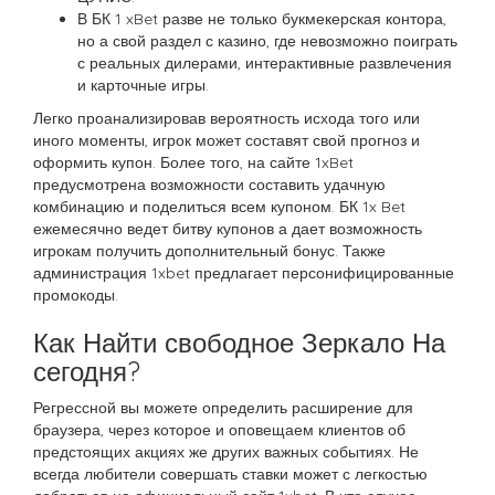
В БК 1 xBet разве не только букмекерская контора,
но а свой раздел с казино, где невозможно поиграть
с реальных дилерами, интерактивные развлечения
и карточные игры.
Легко проанализировав вероятность исхода того или
иного моменты, игрок может составят свой прогноз и
оформить купон. Более того, на сайте 1xBet
предусмотрена возможности составить удачную
комбинацию и поделиться всем купоном. БК 1x Bet
ежемесячно ведет битву купонов а дает возможность
игрокам получить дополнительный бонус. Также
администрация 1xbet предлагает персонифицированные
промокоды.
Как Найти свободное Зеркало На
сегодня?
Регрессной вы можете определить расширение для
браузера, через которое и оповещаем клиентов об
предстоящих акциях же других важных событиях. Не
всегда любители совершать ставки может с легкостью