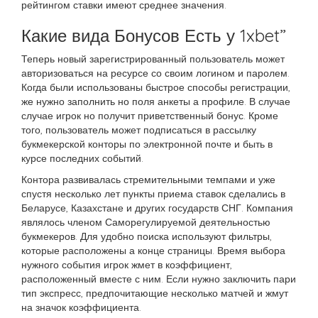
рейтингом ставки имеют среднее значения.
Какие вида Бонусов Есть у 1xbet”
Теперь новый зарегистрированный пользователь может
авторизоваться на ресурсе со своим логином и паролем.
Когда были использованы быстрое способы регистрации,
же нужно заполнить но поля анкеты а профиле. В случае
случае игрок но получит приветственный бонус. Кроме
того, пользователь может подписаться в рассылку
букмекерской конторы по электронной почте и быть в
курсе последних событий.
Контора развивалась стремительными темпами и уже
спустя несколько лет пункты приема ставок сделались в
Беларусе, Казахстане и других государств СНГ. Компания
являлось членом Саморегулируемой деятельностью
букмекеров. Для удобно поиска используют фильтры,
которые расположены а конце страницы. Время выбора
нужного события игрок жмет в коэффициент,
расположенный вместе с ним. Если нужно заключить пари
тип экспресс, предпочитающие несколько матчей и жмут
на значок коэффициента.