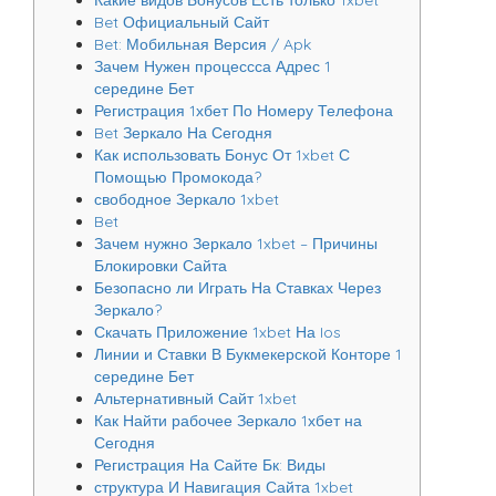
Какие видов Бонусов Есть только 1xbet”
Bet Официальный Сайт
Bet: Мобильная Версия / Apk
Зачем Нужен процессса Адрес 1
середине Бет
Регистрация 1хбет По Номеру Телефона
Bet Зеркало На Сегодня
Как использовать Бонус От 1xbet С
Помощью Промокода?
свободное Зеркало 1xbet
Bet
Зачем нужно Зеркало 1xbet – Причины
Блокировки Сайта
Безопасно ли Играть На Ставках Через
Зеркало?
Скачать Приложение 1xbet На Ios
Линии и Ставки В Букмекерской Конторе 1
середине Бет
Альтернативный Сайт 1xbet
Как Найти рабочее Зеркало 1хбет на
Сегодня
Регистрация На Сайте Бк: Виды
структура И Навигация Сайта 1xbet