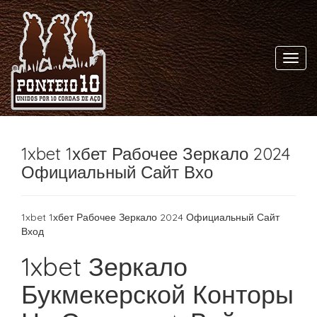
Toggl
navig
1xbet 1хбет Рабочее Зеркало 2024
Официальный Сайт Вхо
1xbet 1хбет Рабочее Зеркало 2024 Официальный Сайт
Вход
1xbet Зеркало
Букмекерской Конторы