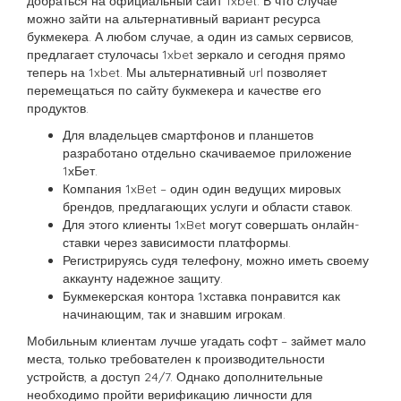
добраться на официальный сайт 1xbet. В что случае
можно зайти на альтернативный вариант ресурса
букмекера. А любом случае, а один из самых сервисов,
предлагает стулочасы 1xbet зеркало и сегодня прямо
теперь на 1xbet. Мы альтернативный url позволяет
перемещаться по сайту букмекера и качестве его
продуктов.
Для владельцев смартфонов и планшетов
разработано отдельно скачиваемое приложение
1хБет.
Компания 1xBet – один один ведущих мировых
брендов, предлагающих услуги и области ставок.
Для этого клиенты 1xBet могут совершать онлайн-
ставки через зависимости платформы.
Регистрируясь судя телефону, можно иметь своему
аккаунту надежное защиту.
Букмекерская контора 1хставка понравится как
начинающим, так и знавшим игрокам.
Мобильным клиентам лучше угадать софт – займет мало
места, только требователен к производительности
устройств, а доступ 24/7. Однако дополнительные
необходимо пройти верификацию личности для