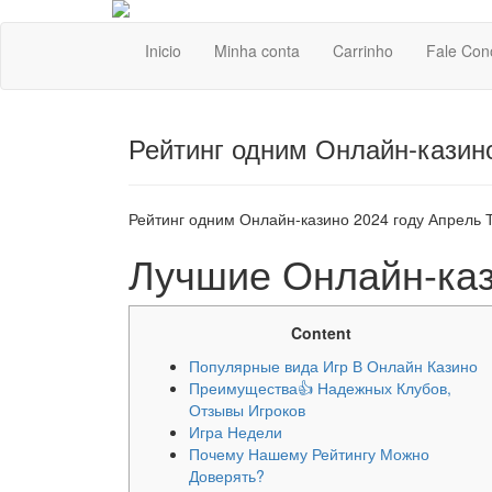
Inicio
Minha conta
Carrinho
Fale Con
Рейтинг одним Онлайн-казино
Рейтинг одним Онлайн-казино 2024 году Апрель 
Лучшие Онлайн-каз
Content
Популярные вида Игр В Онлайн Казино
Преимущества👍 Надежных Клубов,
Отзывы Игроков
Игра Недели
Почему Нашему Рейтингу Можно
Доверять?