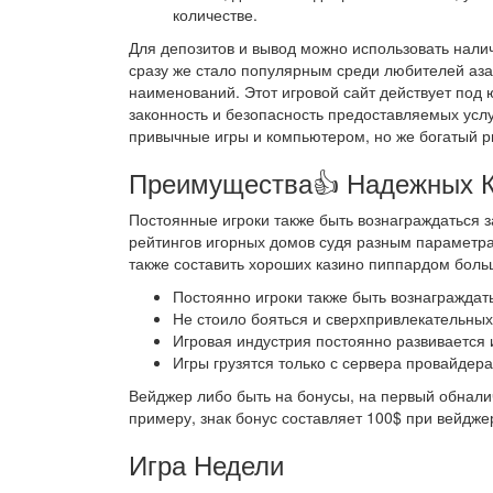
количестве.
Для депозитов и вывод можно использовать налич
сразу же стало популярным среди любителей аз
наименований. Этот игровой сайт действует под 
законность и безопасность предоставляемых услу
привычные игры и компьютером, но же богатый 
Преимущества👍 Надежных К
Постоянные игроки также быть вознаграждаться з
рейтингов игорных домов судя разным параметра
также составить хороших казино пиппардом больш
Постоянно игроки также быть вознаграждать
Не стоило бояться и сверхпривлекательных
Игровая индустрия постоянно развивается 
Игры грузятся только с сервера провайдер
Вейджер либо быть на бонусы, на первый обналич
примеру, знак бонус составляет 100$ при вейдже
Игра Недели