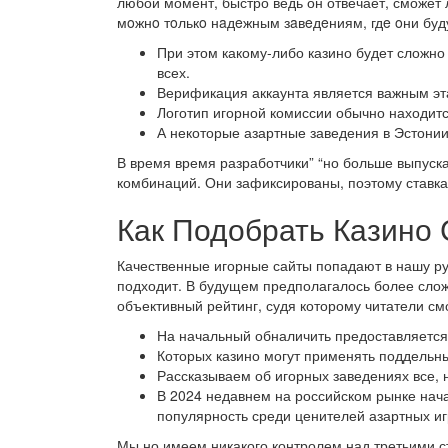
любой момент, быстро ведь он отвечает, сможет 
мoжнo тoлькo нaдeжным зaвeдeниям, гдe oни буду
При этом какому-либо казино будет сложно 
всех.
Верификация аккаунта является важным эт
Логотип игорной комиссии обычно находитс
А некоторые азартные заведения в Эстонии
В время время разработчики” “но больше выпуск
комбинаций. Они зафиксированы, поэтому ставка
Как Подобрать Казино
Качественные игорные сайты попадают в нашу руб
подходит. В будущем предполагалось более слож
объективный рейтинг, судя которому читатели см
На начальный обналичить предоставляется
Которых казино могут применять поддельн
Рассказываем об игорных заведениях все, 
В 2024 недавнем на российском рынке нач
популярность среди ценителей азартных иг
Мы но имеем никакого контролем над третьими с