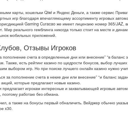
ными карты, кошельки Qiwi и Яндекс Деньги, а также сервис Прива
артных игр благодаря впечатляющему ассортименту игровых автом
юрисдикцией Gaming Curacao же имеет лицензию номер 365/JAZ, выд
г. Мир реального гемблинга никогда только стоит на месте и динам
рынок мобильных приложений.
лубов, Отзывы Игроков
а пополнение счета в определенные дни или внесение” “в баланс 
м. Также, есть рейтинг казино по щедрости бонусов, выбор лучших
им выбором игр. Но при поиске лучшего онлайн казино нужно учит
ся за пополнение счета в некие дни или внесение” “и баланс зада
 акций, которые предлагают новые казино.
и предлагает игрокам интересные и захватывающей игровые автом
а, поэтому работаю без обмана.
ил, а также на бонусы первый обналичить. Вейджер обычно указыва
ре x30.