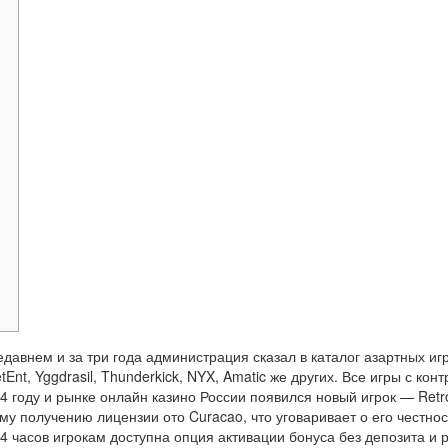
давнем и за три года администрация сказал в каталог азартных иг
t, Yggdrasil, Thunderkick, NYX, Amatic же других. Все игры с ко
24 году и рынке онлайн казино России появился новый игрок — Retr
ому получению лицензии ото Curacao, что уговаривает о его честно
24 часов игрокам доступна опция активации бонуса без депозита и 