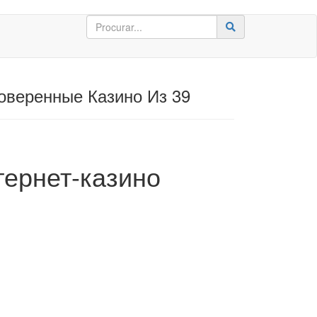
роверенные Казино Из 39
ернет-казино