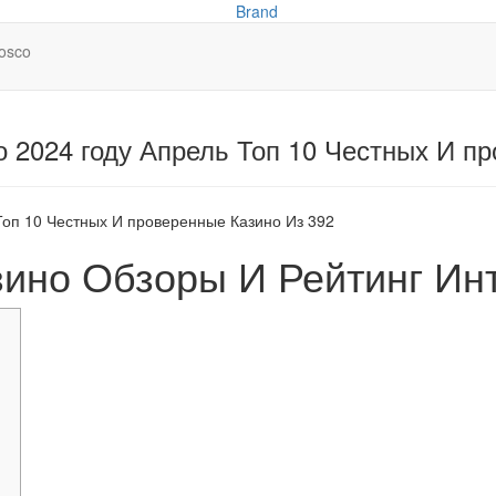
osco
 2024 году Апрель Топ 10 Честных И п
Топ 10 Честных И проверенные Казино Из 392
ино Обзоры И Рейтинг Инт