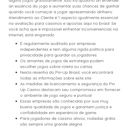
alguns jogos gratuitamente. Isso irá ajudá-lo an entender
an essência do jogo e aumentar suas chances de ganhar
quando você começar a jogar apresentando dinheiro.
Atendimento ao Cliente é 1 aspecto igualmente essencial
na avaliação para cassinos e apostas aqui no brasil. Se
você acha que é impossível enfrentar inconveniencias na
Internet, está enganado.
É regularmente auditado por empresas
independentes e tem alguma rígida política para
privacidade para guardar os jogadores.
Os amantes de jogos de estratégia podem
escolher jogos sobre roleta ou cartas.
Nesta resenha do Pin-Up Brasil, você encontrará
todas as informações sobre este site.
As medidas de licenciamento e segurança do Pin
Up Casino destacam seu compromisso em fornecer
o ambiente de jogo seguro e puntual.
Essas empresas são conhecidas por sua muy
buena qualidade de jogos e garantem justiça e
confiabilidade em experiência de game.
Para jogadores de cassino ativos, rodadas grátis
são sempre uma grande alegria.