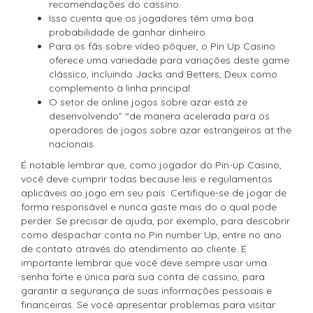
recomendações do cassino.
Isso cuenta que os jogadores têm uma boa
probabilidade de ganhar dinheiro.
Para os fãs sobre vídeo pôquer, o Pin Up Casino
oferece uma variedade para variações deste game
clássico, incluindo Jacks and Betters, Deux como
complemento à linha principal.
O setor de online jogos sobre azar está ze
desenvolvendo” “de manera acelerada para os
operadores de jogos sobre azar estrangeiros at the
nacionais.
É notable lembrar que, como jogador do Pin-up Casino,
você deve cumprir todas because leis e regulamentos
aplicáveis ao jogo em seu país. Certifique-se de jogar de
forma responsável e nunca gaste mais do o qual pode
perder. Se precisar de ajuda, por exemplo, para descobrir
como despachar conta no Pin number Up, entre no ano
de contato através do atendimento ao cliente. É
importante lembrar que você deve sempre usar uma
senha forte e única para sua conta de cassino, para
garantir a segurança de suas informações pessoais e
financeiras. Se você apresentar problemas para visitar