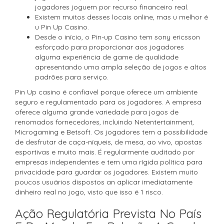
jogadores joguem por recurso financeiro real.
Existem muitos desses locais online, mas u melhor é
u Pin Up Casino.
Desde o início, o Pin-up Casino tem sony ericsson
esforçado para proporcionar aos jogadores
alguma experiência de game de qualidade
apresentando uma ampla seleção de jogos e altos
padrões para serviço.
Pin Up casino é confiavel porque oferece um ambiente
seguro e regulamentado para os jogadores. A empresa
oferece alguma grande variedade para jogos de
renomados fornecedores, incluindo Netentertainment,
Microgaming e Betsoft. Os jogadores tem a possibilidade
de desfrutar de caça-níqueis, de mesa, ao vivo, apostas
esportivas e muito mais. É regularmente auditado por
empresas independentes e tem uma rígida política para
privacidade para guardar os jogadores. Existem muito
poucos usuários dispostos an aplicar imediatamente
dinheiro real no jogo, visto que isso é 1 risco.
Ação Regulatória Prevista No País