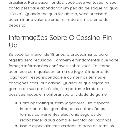
brasileiro. Para sacar fundos, você deve ventosear à sua
conta pessoal e abondonar um pedido de saque na guia
“Caixa”. Quando the guia for aberta, você precisará
determinar o valor de uma retirada e um sistema de
deposito.
Informações Sobre O Cassino Pin
Up
Se você for menor de 18 anos, o procedimento para
registro será recusado. Também é fundamental que você
forneça informações confiáveis ​​sobre você. Tal como
acontece com qualquer forma de jogo, é importante
jogar com responsabilidade e cumprir os termos e
condições carry out casino. Quaisquer que sejam os
games de sua preferência, é importante lembrar os
possíveis riscos e monitorar sua atividade de game.
Para operating system jogadores, um aspecto
importante dos gambling dens online são as
formas convenientes electronic seguras de
reabastecer a sua conta e levantar os” “ganhos.
Isso é especialmente verdadeiro para os torneios