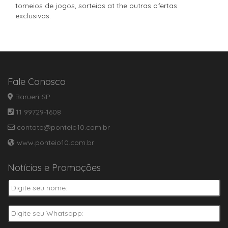
torneios de jogos, sorteios at the outras ofertas
exclusivas.
Fale Conosco
Barueri-SP
11 99729-1608
contato@ponteio10.com.br
www.ponteio10.com.br
Notícias e Promoções