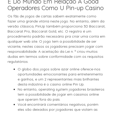
E Do Mundo Em Relação A Good
Operadores Como U Pin-up Casino
Os fãs de jogos de cartas sabem exatamente como
fazer uma grande vitória neste jogo. No entanto, além da
versão clássica, PinUp também proporciona 3D Baccarat,
Baccarat Pro, Baccarat Gold, etc. O registro é um
procedimento padrão necessário pra criar uma conta em
qualquer web site. O jogo tem a possibilidade de ser
viciante, nestes casos os jogadores precisam jogar com
responsabilidade. A aceitação da Lei n. º criou muitos
dudas em termos sobre conformidade com os requisitos
regulatórios.
O globo dos jogos sobre azar online oferece-nos
oportunidades emocionantes para entretenimento
e ganhos, e um 2 representantes mais brilhantes
desta indústria é o casino online Pin Up.
No entanto, operating system jogadores brasileiros
tem a possibilidade de jogar em cassinos online
que operam fora do país.
Você encontrará comentários negativos, porém
eles são deixados por jogadores que violam as