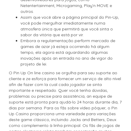
Netentertainment, Microgaming, Play’n MOVE e
outros.
Assim que você abre a página principal do Pin-Up,
você pode mergulhar imediatamente numa
atmosfera única que permitirá que você sinta o
sabor da vitória que está por vir.
Embora a regulamentação perform mercado de
games de azar já esteja ocorrendo há algum
tempo, ela agora está aguardando algumas
inovações após an entrada no ano de vigor do
projeto de lei.
O Pin Up On line casino se orgulha para seu suporte ao
cliente e ze esforça para fornecer um serviço de alto nível
afin de fazer com la cual cada jogador se sinta
importante e respeitado. Quer você tenha dúvidas,
problemas ou precise para assistência, an equipe de
suporte está pronta para ajudá-lo 24 horas durante dia, 7
dias por semana. Para os fãs sobre vídeo pôquer, o Pin
Up Casino proporciona uma variedade para variações
deste game clássico, incluindo Jacks and Betters, Deux
como complemento à linha principal. Os fãs de jogos de