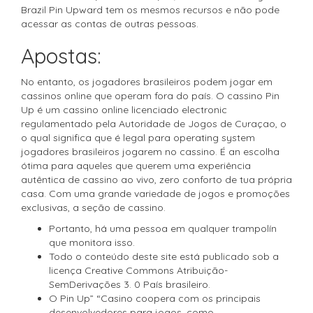
Brazil Pin Upward tem os mesmos recursos e não pode
acessar as contas de outras pessoas.
Apostas:
No entanto, os jogadores brasileiros podem jogar em
cassinos online que operam fora do país. O cassino Pin
Up é um cassino online licenciado electronic
regulamentado pela Autoridade de Jogos de Curaçao, o
o qual significa que é legal para operating system
jogadores brasileiros jogarem no cassino. É an escolha
ótima para aqueles que querem uma experiência
autêntica de cassino ao vivo, zero conforto de tua própria
casa. Com uma grande variedade de jogos e promoções
exclusivas, a seção de cassino.
Portanto, há uma pessoa em qualquer trampolín
que monitora isso.
Todo o conteúdo deste site está publicado sob a
licença Creative Commons Atribuição-
SemDerivações 3. 0 País brasileiro.
O Pin Up” “Casino coopera com os principais
desenvolvedores para jogos, como