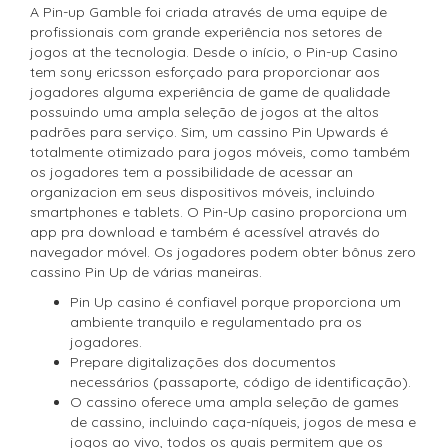
A Pin-up Gamble foi criada através de uma equipe de
profissionais com grande experiência nos setores de
jogos at the tecnologia. Desde o início, o Pin-up Casino
tem sony ericsson esforçado para proporcionar aos
jogadores alguma experiência de game de qualidade
possuindo uma ampla seleção de jogos at the altos
padrões para serviço. Sim, um cassino Pin Upwards é
totalmente otimizado para jogos móveis, como também
os jogadores tem a possibilidade de acessar an
organizacion em seus dispositivos móveis, incluindo
smartphones e tablets. O Pin-Up casino proporciona um
app pra download e também é acessível através do
navegador móvel. Os jogadores podem obter bônus zero
cassino Pin Up de várias maneiras.
Pin Up casino é confiavel porque proporciona um
ambiente tranquilo e regulamentado pra os
jogadores.
Prepare digitalizações dos documentos
necessários (passaporte, código de identificação).
O cassino oferece uma ampla seleção de games
de cassino, incluindo caça-níqueis, jogos de mesa e
jogos ao vivo, todos os quais permitem que os