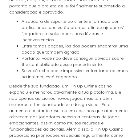
portanto que o projeto de lei foi finalmente submetido à
consideração e aprovado.
A squadra de suporte ao cliente é formada por
profissionais que estão prontos afin de ajudar os”
“jogadores a solucionar suas dúvidas e
inconveniencias.
Entre tantas opções, los dos podem encontrar uma
opção que também agrada.
Portanto, você não deve conseguir dúvidas sobre
the confiabilidade desse procedimento.
Se você acha que é impossível enfrentar problemas
na Internet, está enganado.
Desde the sua fundação, um Pin Up Online casino
expandiu e melhorou ativamente a tua plataforma. Ele
não apenas adicionou novos jogos, mas também
melhorou a funcionalidade e o design visual. Este
aumento constante resultou em cassinos que atualmente
oferecem aos jogadores acesso a centenas de jogos
emocionantes, assim como muitos recursos e
funcionalidades adicionais. Além disso, o Pin Up Casino
proporciona promoções especiais regularmente, como