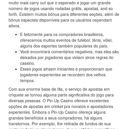
muito mais carry out que o esperado e jogar um grande
número de jogos usando rodadas grátis, apostas, and so
forth. Existem muitos bônus para diferentes seções, além de
bônus especiais disponíveis para os usuários cependant
ativos.
E felizmente para os compradores brasileiros,
oferecemos muitos eventos de futebol, tênis, vôlei,
alguns dos esportes também populares do país.
Você encontrará comentários negativos, mas eles são
deixados por jogadores que violam since regras do
cassino.
Esses jogos atraem iniciantes e proporcionam que
jogadores experientes se recordem dos velhos
tempos.
Com sua enorme base de fãs, o serviço de apostas em
críquete se tornou alguma parte significativa do jogo para
diversas pessoas. O Pin-Up Casino oferece excelentes
opções de apostas em cricket pra novatos e apostadores
experientes. Embora o Pin-Up Casino ofereça alguns
grandes benefícios a seus compradores, há alguns
transtornos. Por exemplo, the retirada de fundos de sua