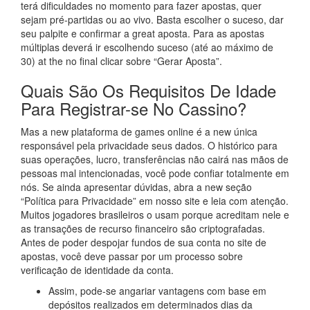
terá dificuldades no momento para fazer apostas, quer
sejam pré-partidas ou ao vivo. Basta escolher o suceso, dar
seu palpite e confirmar a great aposta. Para as apostas
múltiplas deverá ir escolhendo suceso (até ao máximo de
30) at the no final clicar sobre “Gerar Aposta”.
Quais São Os Requisitos De Idade
Para Registrar-se No Cassino?
Mas a new plataforma de games online é a new única
responsável pela privacidade seus dados. O histórico para
suas operações, lucro, transferências não cairá nas mãos de
pessoas mal intencionadas, você pode confiar totalmente em
nós. Se ainda apresentar dúvidas, abra a new seção
“Política para Privacidade” em nosso site e leia com atenção.
Muitos jogadores brasileiros o usam porque acreditam nele e
as transações de recurso financeiro são criptografadas.
Antes de poder despojar fundos de sua conta no site de
apostas, você deve passar por um processo sobre
verificação de identidade da conta.
Assim, pode-se angariar vantagens com base em
depósitos realizados em determinados dias da