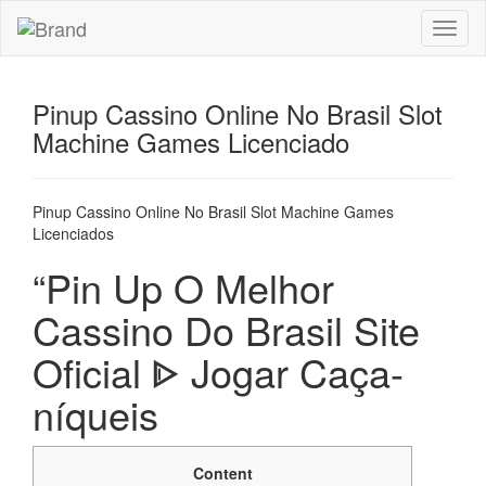
Toggl
naviga
Pinup Cassino Online No Brasil Slot
Machine Games Licenciado
Pinup Cassino Online No Brasil Slot Machine Games
Licenciados
“Pin Up O Melhor
Cassino Do Brasil Site
Oficial ᐈ Jogar Caça-
níqueis
Content