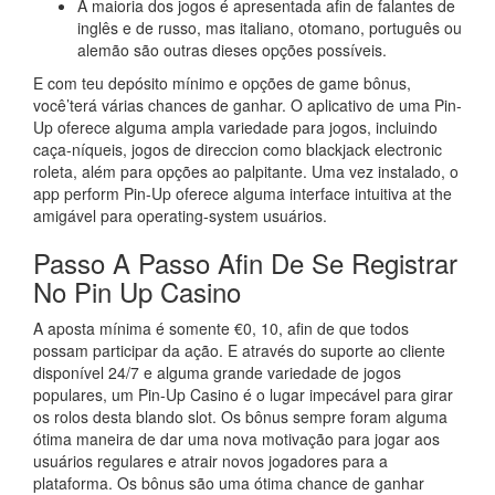
A maioria dos jogos é apresentada afin de falantes de
inglês e de russo, mas italiano, otomano, português ou
alemão são outras dieses opções possíveis.
E com teu depósito mínimo e opções de game bônus,
você’terá várias chances de ganhar. O aplicativo de uma Pin-
Up oferece alguma ampla variedade para jogos, incluindo
caça-níqueis, jogos de direccion como blackjack electronic
roleta, além para opções ao palpitante. Uma vez instalado, o
app perform Pin-Up oferece alguma interface intuitiva at the
amigável para operating-system usuários.
Passo A Passo Afin De Se Registrar
No Pin Up Casino
A aposta mínima é somente €0, 10, afin de que todos
possam participar da ação. E através do suporte ao cliente
disponível 24/7 e alguma grande variedade de jogos
populares, um Pin-Up Casino é o lugar impecável para girar
os rolos desta blando slot. Os bônus sempre foram alguma
ótima maneira de dar uma nova motivação para jogar aos
usuários regulares e atrair novos jogadores para a
plataforma. Os bônus são uma ótima chance de ganhar