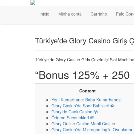
Inicio
Minha conta
Carrinho
Fale Con
Türkiye’de Glory Casino Giriş 
Türkiye’de Glory Casino Giriş Çevrimiçi Slot Machin
“Bonus 125% + 250 
Content
Yeni Kumarhane: Baba Kumarhanesi
Glory Casino’de Spor Bahisleri ⚽️
Glory’de Canlı Casino 🎲
Ödeme Seçenekleri 💸
Glory Online Casino Mobil Casino
Glory Casino’da Microgaming’in Oyunlarını