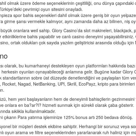
il olmak üzere ödeme seçeneklerinin çeşitliliği, onu dünya çapındaki oyunc
kiye’deki çevrimiçi oyun sitesini onayladı.
 empieza spor bahis seçenekleri dahil olmak üzere geniş bir oyun yelpaze
lara girme şansı vermekle kalmıyor, aynı zamanda daha az bilinen, niş o
yük oranlara weil sahip. Glory Casino’da slot makineleri, blackjack, poke
etkinliklerine bahis yapabilir ve canlı casino deneyimi yaşayabilirsiniz. 
asino, ortak oldukları çok sayıda yazılım geliştiricisi arasında olduğu için
ino
sı olarak, bu kumarhaneyi destekleyen oyun platformları hakkında bazı ek
e herkesin oyunları oynayabileceği anlamına gelir. Bugüne kadar Glory
k standartlarının sobre üst düzeyde denetlendiğini ve paylaşılan tüm ve
cket, Nagad, NetBanking, UPI, Skrill, EcoPayz, kripto para birimleri ve 
ın.
üzü, hem yeni başlayanların hem de deneyimli bahisçilerin gezinmesini v
k ve onlara en ba?ar?l? hizmeti sunmak için sürekli olarak çaba gösterir.
ında sıklıkla kullanılmaktadır.
fini çıkarın Para yatırma işleminize 125% bonus artı 250 bedava dönüş.
yonel bir müşteri destek ekibine sahiptir. Herhangi bir sorunuz veya s
mlı oyun arama ve filtre seçeneklerinden yararlanarak ruh haliniz için m