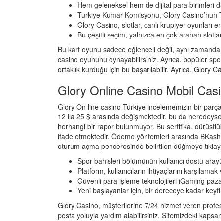
Hem geleneksel hem de dijital para birimleri dah
Turkiye Kumar Komisyonu, Glory Casino’nun Tür
Glory Casino, slotlar, canlı krupiyer oyunları
Bu çeşitli seçim, yalnızca en çok aranan slot
Bu kart oyunu sadece eğlenceli değil, aynı zamanda bü
casino oyununu oynayabilirsiniz. Ayrıca, popüler spor 
ortaklık kurduğu için bu başarılabilir. Ayrıca, Glory C
Glory Online Casino Mobil Cas
Glory On line casino Türkiye incelememizin bir parça
12 ila 25 $ arasında değişmektedir, bu da neredeys
herhangi bir rapor bulunmuyor. Bu sertifika, dürüstlü
ifade etmektedir. Ödeme yöntemleri arasında BKash, Ro
oturum açma penceresinde belirtilen düğmeye tıklay
Spor bahisleri bölümünün kullanıcı dostu aray
Platform, kullanıcıların ihtiyaçlarını karşılama
Güvenli para işleme teknolojileri iGaming pazar
Yeni başlayanlar için, bir dereceye kadar key
Glory Casino, müşterilerine 7/24 hizmet veren profes
posta yoluyla yardım alabilirsiniz. Sitemizdeki kapsa