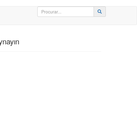
ynayın