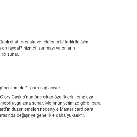
lı chat, e-posta ve telefon gibi farklı iletişim
a en faydal? hizmeti sunmayı ve onların
 ile sunar.
 güncellemeler” “para sağlanıyor.
Glory Casino’nun öne çıkan özelliklerini empieza
in bir mobil uygulama sunar. Memnuniyetimize göre, para
ercard’ın düzenlemeleri nedeniyle Master card para
arasında değişir ve genellikle daha yüksektir.