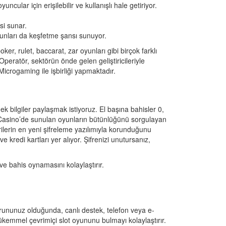
ular için erişilebilir ve kullanışlı hale getiriyor.
si sunar.
yunları da keşfetme şansı sunuyor.
r, rulet, baccarat, zar oyunları gibi birçok farklı
Operatör, sektörün önde gelen geliştiricileriyle
 Microgaming ile işbirliği yapmaktadır.
 bilgiler paylaşmak istiyoruz. El başına bahisler 0,
 Casino’de sunulan oyunların bütünlüğünü sorgulayan
rilerin en yeni şifreleme yazılımıyla korunduğunu
kredi kartları yer alıyor. Şifrenizi unutursanız,
e bahis oynamasını kolaylaştırır.
orununuz olduğunda, canlı destek, telefon veya e-
ükemmel çevrimiçi slot oyununu bulmayı kolaylaştırır.