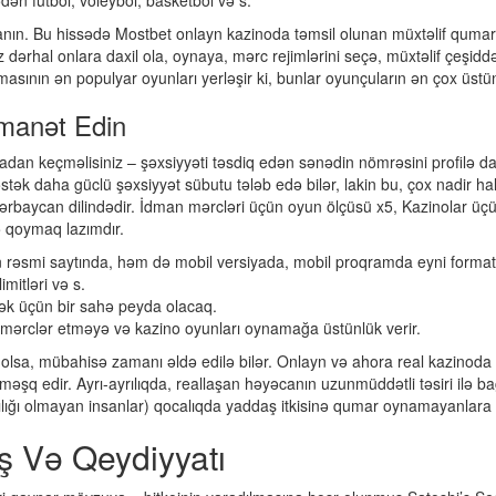
ən futbol, voleybol, basketbol və s.
lanın. Bu hissədə Mostbet onlayn kazinoda təmsil olunan müxtəlif qumar
 Siz dərhal onlara daxil ola, oynaya, mərc rejimlərini seçə, müxtəlif çeşi
asının ən populyar oyunları yerləşir ki, bunlar oyunçuların ən çox üstün
manət Edin
madan keçməlisiniz – şəxsiyyəti təsdiq edən sənədin nömrəsini profilə 
ək daha güclü şəxsiyyət sübutu tələb edə bilər, lakin bu, çox nadir hall
ərbaycan dilindədir. İdman mərcləri üçün oyun ölçüsü x5, Kazinolar ü
ə qoymaq lazımdır.
 rəsmi saytında, həm də mobil versiyada, mobil proqramda eyni forma
mitləri və s.
ək üçün bir sahə peyda olacaq.
 mərclər etməyə və kazino oyunları oynamağa üstünlük verir.
 olsa, mübahisə zamanı əldə edilə bilər. Onlayn və ahora real kazinod
ı məşq edir. Ayrı-ayrılıqda, reallaşan həyəcanın uzunmüddətli təsiri ilə b
ılığı olmayan insanlar) qocalıqda yaddaş itkisinə qumar oynamayanlara 
ş Və Qeydiyyatı