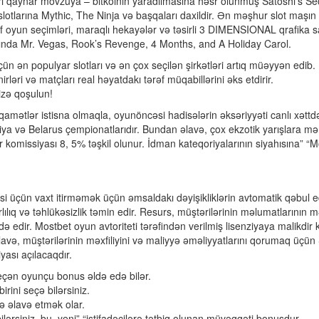
 biri qaynar mövzuya – bitkoinin yaradılmasına həsr olunmuş Satoshi’s Se
r slotlarına Mythic, The Ninja və başqaları daxildir. Ən məşhur slot maş
oyun seçimləri, maraqlı hekayələr və təsirli 3 DIMENSIONAL qrafika sa
rasında Mr. Vegas, Rook’s Revenge, 4 Months, and A Holiday Carol.
çün ən populyar slotları və ən çox seçilən şirkətləri artıq müəyyən edib.
irləri və matçları real həyatdakı tərəf müqabillərini əks etdirir.
izə qoşulun!
qamətlər istisna olmaqla, oyunöncəsi hadisələrin əksəriyyəti canlı xəttdə
siya və Belarus çempionatlarıdır. Bundan əlavə, çox ekzotik yarışlara 
r komissiyası 8, 5% təşkil olunur. İdman kateqoriyalarının siyahısına” “
si üçün vaxt itirməmək üçün əmsaldakı dəyişikliklərin avtomatik qəbul ed
ılıq və təhlükəsizlik təmin edir. Resurs, müştərilərinin məlumatlarının mə
 edir. Mostbet oyun avtoriteti tərəfindən verilmiş lisenziyaya malikdir 
avə, müştərilərinin məxfiliyini və maliyyə əməliyyatlarını qorumaq üçün
yası açılacaqdır.
eçən oyunçu bonus əldə edə bilər.
rini seçə bilərsiniz.
ə əlavə etmək olar.
rsiniz, bu, yeni” “istifadəçilərə tətbiq olunan müvəqqəti bonusdur.