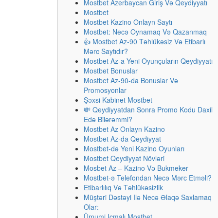
Mostbet Azerbaycan Giriş Və Qeydiyyatı
Mostbet
Mostbet Kazino Onlayn Saytı
Mostbet: Necə Oynamaq Və Qazanmaq
👍 Mostbet Az-90 Təhlükəsiz Və Etibarlı
Mərc Saytıdır?
Mostbet Az-a Yeni Oyunçuların Qeydiyyatı
Mostbet Bonuslar
Mostbet Az-90-da Bonuslar Və
Promosyonlar
Şəxsi Kabinet Mostbet
💸 Qeydiyyatdan Sonra Promo Kodu Daxil
Edə Bilərəmmi?
Mostbet Az Onlayn Kazino
Mostbet Az-da Qeydiyyat
Mostbet-də Yeni Kazino Oyunları
Mostbet Qeydiyyat Növləri
Mosbet Az – Kazino Və Bukmeker
Mostbet-ə Telefondan Necə Mərc Etməli?
Etibarlılıq Və Təhlükəsizlik
Müştəri Dəstəyi Ilə Necə Əlaqə Saxlamaq
Olar:
Ümumi Icmalı Mostbet