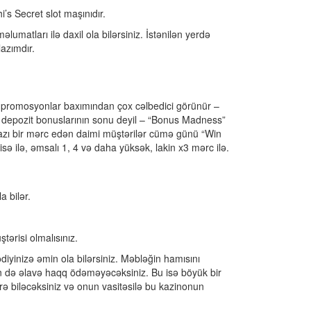
’s Secret slot maşınıdır.
atları ilə daxil ola bilərsiniz. İstənilən yerdə
lazımdır.
 və promosyonlar baxımından çox cəlbedici görünür –
ün depozit bonuslarının sonu deyil – “Bonus Madness”
ı bir mərc edən daimi müştərilər cümə günü “Win ​​​​
 ilə, əmsalı 1, 4 və daha yüksək, lakin x3 mərc ilə.
a bilər.
ərisi olmalısınız.
yinizə əmin ola bilərsiniz. Məbləğin hamısını
ən də əlavə haqq ödəməyəcəksiniz. Bu isə böyük bir
ə biləcəksiniz və onun vasitəsilə bu kazinonun