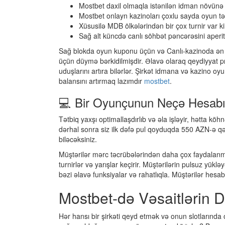
Mostbet daxil olmaqla istənilən idman növünə 
Mostbet onlayn kazinoları çoxlu sayda oyun tək
Xüsusilə MDB ölkələrindən bir çox turnir var k
Sağ alt küncdə canlı söhbət pəncərəsini aperiti
Sağ blokda oyun kuponu üçün və Canlı-kazinoda ən pop
üçün düymə bərkidilmişdir. Əlavə olaraq qeydiyyat 
uduşlarını artıra bilərlər. Şirkət idmana və kazino o
balansını artırmaq lazımdır
mostbet
.
💻 Bir Oyunçunun Neçə Hesabı 
Tətbiq yaxşı optimallaşdırlıb və əla işləyir, hətta 
dərhal sonra siz ilk dəfə pul qoyduqda 550 AZN-ə qə
biləcəksiniz.
Müştərilər mərc təcrübələrindən daha çox faydalanma
turnirlər və yarışlar keçirir. Müştərilərin pulsuz yük
bəzi əlavə funksiyalar və rahatlıqla. Müştərilər hes
Mostbet-də Vəsaitlərin 
Hər hansı bir şirkəti qeyd etmək və onun slotlarında