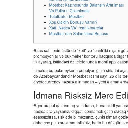
Mostbet Kazinosunda Balansın Artırılması
Və Pulların Çıxarılması
Totalizator Mostbet
Xoş Gəldin Bonusu Varmı?
Xətt, Nəticə Və” “canlı-mərclər
Mostbet-dən Salamlama Bonusu
Əsas səhifənin üstündə “xətt” və “canlı”iki nişanı gör
promosyonlar və bukmeker kontoru haqqında digər fayd
tıklayaraq, istifadəçi öz telefonunda mobil applicat
İcmalda bu bukmeykerin populyarlığının sirlərini aç
də Azərbaycandandır Mostbet rəsmi saytı 25 dilə tər
cryptocurrency nəzərə alınmadan – yeni əlamətlərdə
İdmana Risksiz Mərc Edi
Əgər bu pul qazanmaq yoludursa, buna ciddi yanaşmaq
hadisələrə yaysanız, diqqəti cəmləmək çətin olacaq 
əsassızdırsa, risk edə bilməzsiniz, çünki idman gözl
daha çox pul xərcləməməlisiniz, hətta bu düzgün se