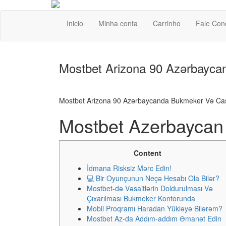
Inicio
Minha conta
Carrinho
Fale Con
Mostbet Arizona 90 Azərbayc
Mostbet Arizona 90 Azərbaycanda Bukmeker Və Ca
Mostbet Azerbaycan 
Content
İdmana Risksiz Mərc Edin!
💻 Bir Oyunçunun Neçə Hesabı Ola Bilər?
Mostbet-də Vəsaitlərin Doldurulması Və
Çıxarılması Bukmeker Kontorunda
Mobil Proqramı Haradan Yükləyə Bilərəm?
Mostbet Az-da Addım-addım Əmanət Edin