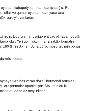
 oyunları kateqoriyalarından danışacağıq. Bu
ddə slotlar və qumar oyunlarından yararlana
lük verdiyi oyunlardır.
daxil edin. Doğrulama təsdiqə ehtiyac olmadan böyük
arda olur. Yeri gəlmişkən, hansı rabitə formatını
çün x60 (FreeSpins). Buna görə, məsələn, min bonus
tda mövcuddur.
a oynayarkən baş verən dozalı hormonal artımlar
ağlı araşdırmalar aparılmışdır. Məlum oldu ki,
nisbətən daha az meyllidirlər.