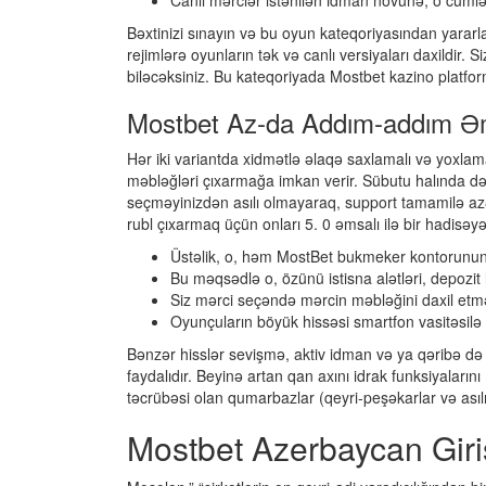
Canlı mərclər istənilən idman növünə, o cümləd
Bəxtinizi sınayın və bu oyun kateqoriyasından yarar
rejimlərə oyunların tək və canlı versiyaları daxildir.
biləcəksiniz. Bu kateqoriyada Mostbet kazino platform
Mostbet Az-da Addım-addım Ə
Hər iki variantda xidmətlə əlaqə saxlamalı və yoxla
məbləğləri çıxarmağa imkan verir. Sübutu halında dəst
seçməyinizdən asılı olmayaraq, support tamamilə az
rubl çıxarmaq üçün onları 5. 0 əmsalı ilə bir hadisəy
Üstəlik, o, həm MostBet bukmeker kontorunun
Bu məqsədlə o, özünü istisna alətləri, depozit li
Siz mərci seçəndə mərcin məbləğini daxil etm
Oyunçuların böyük hissəsi smartfon vasitəsilə
Bənzər hisslər sevişmə, aktiv idman və ya qəribə də
faydalıdır. Beyinə artan qan axını idrak funksiyaların
təcrübəsi olan qumarbazlar (qeyri-peşəkarlar və asıl
Mostbet Azerbaycan Giri