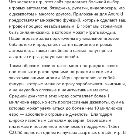
Что касается игр, этот сайт предлагает большой выбор
игровых автоматов, блэкджека, рулетки, видеопокера, игр
с джекпотом и многого другого. Приложение для Android
предоставляет множество функций, которые сделают ваш
игровой процесс незабываемым. В 1хбет мы стремимся
быть онлайн-казино, в котором может играть каждый.
Наши игровые залы подключены к уникальной игровой
библиотеке и предлагают сотни вариантов игровых
автоматов, а также новейшие и самые популярные
азартные игры, доступные онлайн.
Таким образом, казино также может награждать своих
постоянных игроков лучшими наградами и самыми
захватывающими играми. Игры представляют собой
фигуры, которые мешают игроку зарабатывать выигрыши,
а не неудобно сложные и неинтуитивные макеты.
Средний джекпот в этих играх составляет более 1
миллиона евро, но есть прогрессивные джекпоты, сумма
которых может увеличиться до более чем 10 миллионов
евро — абсолютно огромные джекпоты. Благодаря
широко известным сигналам доверия, безопасным
платежам и постоянной технической поддержке, 1хбет
Casino является одним из лучших азартных онлайн-игр. В