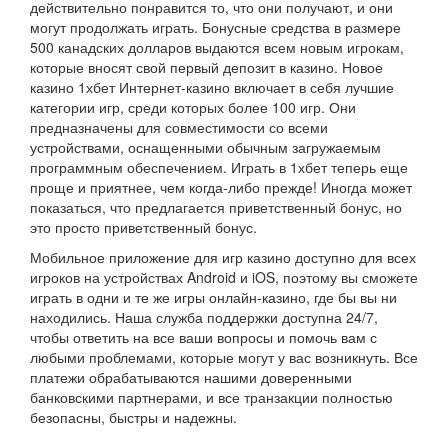
действительно понравится то, что они получают, и они
могут продолжать играть. Бонусные средства в размере
500 канадских долларов выдаются всем новым игрокам,
которые вносят свой первый депозит в казино. Новое
казино 1хбет Интернет-казино включает в себя лучшие
категории игр, среди которых более 100 игр. Они
предназначены для совместимости со всеми
устройствами, оснащенными обычным загружаемым
программным обеспечением. Играть в 1хбет теперь еще
проще и приятнее, чем когда-либо прежде! Иногда может
показаться, что предлагается приветственный бонус, но
это просто приветственный бонус.
Мобильное приложение для игр казино доступно для всех
игроков на устройствах Android и iOS, поэтому вы сможете
играть в одни и те же игры онлайн-казино, где бы вы ни
находились. Наша служба поддержки доступна 24/7,
чтобы ответить на все ваши вопросы и помочь вам с
любыми проблемами, которые могут у вас возникнуть. Все
платежи обрабатываются нашими доверенными
банковскими партнерами, и все транзакции полностью
безопасны, быстры и надежны.