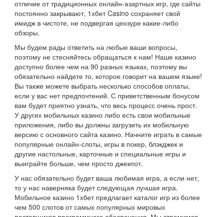
отличие от традиционных онлайн-азартных игр, где сайты
постоянно закрывают, 1хбет Casino сохраняет свой
имидж в чистоте, не подвергая цензуре какие-либо
обзоры.
Мы будем рады ответить на любые ваши вопросы,
поэтому не стесняйтесь обращаться к нам! Наше казино
доступно более чем на 90 разных языках, поэтому вы
обязательно найдете то, которое говорит на вашем языке!
Вы также можете выбрать несколько способов оплаты,
если у вас нет предпочтений. С приветственным бонусом
вам будет приятно узнать, что весь процесс очень прост.
У других мобильных казино либо есть свои мобильные
приложения, либо вы должны загрузить их мобильную
версию с основного сайта казино. Начните играть в самые
популярные онлайн-слоты, игры в покер, блэкджек и
другие настольные, карточные и специальные игры и
выиграйте больше, чем просто джекпот.
У нас обязательно будет ваша любимая игра, а если нет,
то у нас наверняка будет следующая лучшая игра.
Мобильное казино 1хбет предлагает каталог игр из более
чем 500 слотов от самых популярных мировых
поставщиков программного обеспечения. Мы стремимся