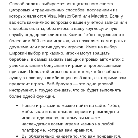
Способ оплаты выбирается из тщательного списка
цифровых и традиционных способов, последними из
которых являются Visa, MasterCard или Maestro. Если у
вас есть какие-либо вопросы о вашей учетной записи или
способах оплаты, обратитесь в нашу круглосуточную
службу поддержки клиентов. Казино 1хбет подключено к
более чем 500 сетям игроков, что позволяет вам играть с
друзьями или против других игроков. Имея на выбор
широкий выбор игр казино, игроки могут вращать
барабаны в самых захватывающих игровых автоматах с
увлекательными бонусными играми и прогрессивными
призами. Цель этой игры состоит в том, чтобы собрать
лучшую покерную комбинацию из 5 карт, с которыми вам
предстоит играть. Веб-браузер — это одноцелевой
инструмент, и трудно ожидать, что он будет выполнять
более одной функции.
Новые игры казино можно найти на сайте 1хбет,
мобильная и настольная версии игр выглядят и
играют одинаково, поэтому вы можете
наслаждаться всеми играми казино на любой
платформе, которая вам нравится.
Вы обязательно найдете то, что вам понравится,