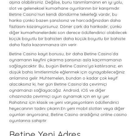
aşina olabilirsiniz. Değilse, bunu tanımlamanın en iyi yolu,
slot ve geleneksel kumarhane oyunlarının bir karışımıdır.
Betine Casino’nun kendi döndürme tekerleği vardır, bu
harika çünkü bazen şanslısınız ve harcadığınızdan daha
fazlasını kazanıyorsunuz. Döner çark da harikadır, çünkü
diğer kumarhanelerdeki son derece ödüllendirici olabilecek
küçük boyutlu bir bahisten daha küçük boyutlu bir bahiste
daha fazla kazanmanıza izin verir.
Betine Casino kayıt bonusu, bir daha Betine Casino’da
oynamanın keyfini çıkarma şansınızı asla kaçırmamanızı
sağlayacaktır. Bu, bugün Betine Casino’ya katılırsanız, en
düşük bahis limitlerimizle eğlenmek için oynayabileceğiniz
anlamına gelir. Muhtemelen, bundan o kadar çok keyif
alacaksınız ki, her gün Betine Casino’da çevrimiçi
oynamanızı sağlayacağız. Android, iOS ve diğer
cihazınızda çevrimiçi oyun oynamak için en iyi yer.
Rahatınız için klasik ve yeni varyasyonların ödüllendirici
heyecanının tadını çıkarın.En yeni mobil slotları veya diğer
oyunları arıyorsanız, Betine Casino aradığınız online casino
oyunlarına sahiptir.
Betine Yeni Adres