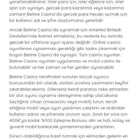
yararlanabilirsiniz. İster para için, ister eğlence için, ister
spin için oynayın, gerçek para kazanma veya kazanma
zamanı! Betine Casino’da gerçek para hesabı açmak için
bir kullanıcı adı ve şifre oluşturmanız yeterlidir.
Ancak Betine Casino’da oynamak için Amerika Birleşik
Devletleri’nde ikamet etmelisiniz, bu nedenle bu aslında
gerçek bir offshore oyun ajansı değildir. Online casino
oyunlarının oynanması gerektiği gibi tadını çıkarmak için
bugün Betine Casino’da oynayın. Tüm casino oyunları
Betine Casino oyunları uygulaması ve mobil casino ile
bulunabilir ve her zaman ve her yerden oynanabilir.
Betine Casino tarafından sunulan birçok oyuncu
bonusundan biri olarak, slotları ücretsiz çevirmenin keyfini
çıkarabileceksiniz. Dilerseniz kendi paranızı riske atmadan
bir slot oyunu oynama deneyimine sahip olacaksınız.
Seçtiğiniz cihazı (masaüstü veya mobil) tutun, tercih
ettiğiniz mobil veya oyun yazılımını çalıştırın ve ardından
kullanıcı adınız ve şifrenizle oturum açın. Sınırlı bir süre için
400€’ya kadar %100 Eşleşme Bonusu alın ve hızlı, kolay ve
güvenli mobil bankacılık yöntemimizden yararlanın.
Süreci olabildiğince basit tutmak için elimizden gelenin en