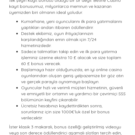
tek şeyin kayıt bonusu olduğu bir sır değil. Betine Casino
kayıt bonusumuz, milyonlarca memnun ve kazanan
üyemizden biri olmanın ideal yoludur.
Kumarhane, yeni oyuncularını ilk para yatırmalarını
yaptıkları andan itibaren ödüllendirir.
Destek ekibimiz, oyun ihtiyaçlarınızın
karşılandığından emin olmak için 7/24
hizmetinizdedir.
Sadece talimatları takip edin ve ilk para yatırma
işleminiz üzerine ekstra 10 £ alacak ve size toplam
60 £ bonus verecek.
Başlamaya hazır olduğunuzda, en iyi online casino
oyunlarından oluşan geniş yelpazemize bir göz atın
ve gerçek parayla oynamaya başlayın.
Oyuncular hızlı ve verimli müşteri hizmetinin, güvenli
ve emniyetli bir ortamın ve yardımcı bir çevrimiçi SSS
bölümünün keyfini çıkarabilir.
Ücretsiz hesabınızı kaydettirdikten sonra,
sorunlarınız için size 1000€’luk özel bir bonus
verilecektir.
İster klasik 3 makaralı, bonus özelliği geliştirilmiş videoyu
veya son derece ödüllendirici aşamalı slotları tercih edin,