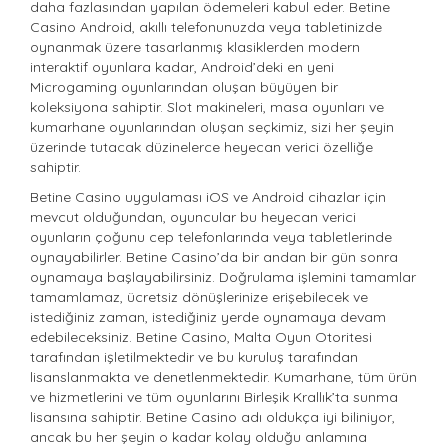
daha fazlasından yapılan ödemeleri kabul eder. Betine
Casino Android, akıllı telefonunuzda veya tabletinizde
oynanmak üzere tasarlanmış klasiklerden modern
interaktif oyunlara kadar, Android’deki en yeni
Microgaming oyunlarından oluşan büyüyen bir
koleksiyona sahiptir. Slot makineleri, masa oyunları ve
kumarhane oyunlarından oluşan seçkimiz, sizi her şeyin
üzerinde tutacak düzinelerce heyecan verici özelliğe
sahiptir.
Betine Casino uygulaması iOS ve Android cihazlar için
mevcut olduğundan, oyuncular bu heyecan verici
oyunların çoğunu cep telefonlarında veya tabletlerinde
oynayabilirler. Betine Casino’da bir andan bir gün sonra
oynamaya başlayabilirsiniz. Doğrulama işlemini tamamlar
tamamlamaz, ücretsiz dönüşlerinize erişebilecek ve
istediğiniz zaman, istediğiniz yerde oynamaya devam
edebileceksiniz. Betine Casino, Malta Oyun Otoritesi
tarafından işletilmektedir ve bu kuruluş tarafından
lisanslanmakta ve denetlenmektedir. Kumarhane, tüm ürün
ve hizmetlerini ve tüm oyunlarını Birleşik Krallık’ta sunma
lisansına sahiptir. Betine Casino adı oldukça iyi biliniyor,
ancak bu her şeyin o kadar kolay olduğu anlamına