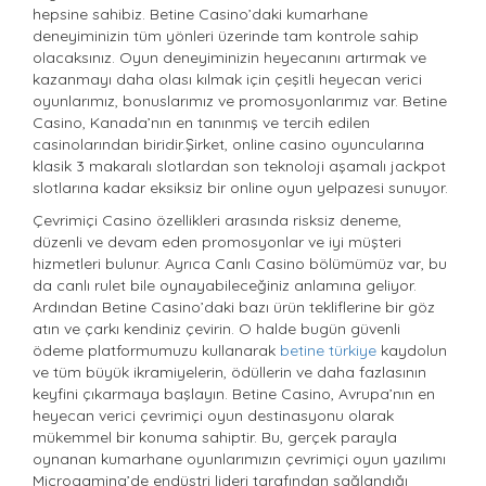
hepsine sahibiz. Betine Casino’daki kumarhane
deneyiminizin tüm yönleri üzerinde tam kontrole sahip
olacaksınız. Oyun deneyiminizin heyecanını artırmak ve
kazanmayı daha olası kılmak için çeşitli heyecan verici
oyunlarımız, bonuslarımız ve promosyonlarımız var. Betine
Casino, Kanada’nın en tanınmış ve tercih edilen
casinolarından biridir.Şirket, online casino oyuncularına
klasik 3 makaralı slotlardan son teknoloji aşamalı jackpot
slotlarına kadar eksiksiz bir online oyun yelpazesi sunuyor.
Çevrimiçi Casino özellikleri arasında risksiz deneme,
düzenli ve devam eden promosyonlar ve iyi müşteri
hizmetleri bulunur. Ayrıca Canlı Casino bölümümüz var, bu
da canlı rulet bile oynayabileceğiniz anlamına geliyor.
Ardından Betine Casino’daki bazı ürün tekliflerine bir göz
atın ve çarkı kendiniz çevirin. O halde bugün güvenli
ödeme platformumuzu kullanarak
betine türkiye
kaydolun
ve tüm büyük ikramiyelerin, ödüllerin ve daha fazlasının
keyfini çıkarmaya başlayın. Betine Casino, Avrupa’nın en
heyecan verici çevrimiçi oyun destinasyonu olarak
mükemmel bir konuma sahiptir. Bu, gerçek parayla
oynanan kumarhane oyunlarımızın çevrimiçi oyun yazılımı
Microgaming’de endüstri lideri tarafından sağlandığı