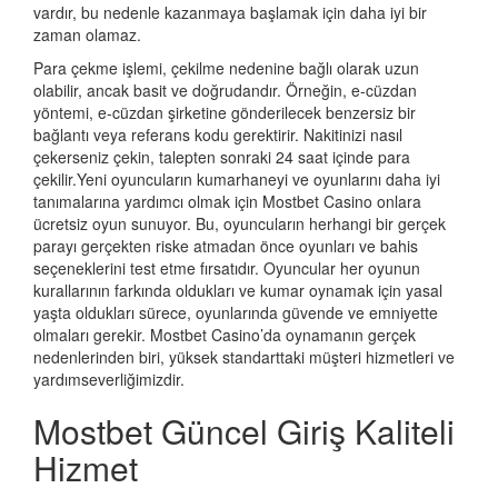
vardır, bu nedenle kazanmaya başlamak için daha iyi bir
zaman olamaz.
Para çekme işlemi, çekilme nedenine bağlı olarak uzun
olabilir, ancak basit ve doğrudandır. Örneğin, e-cüzdan
yöntemi, e-cüzdan şirketine gönderilecek benzersiz bir
bağlantı veya referans kodu gerektirir. Nakitinizi nasıl
çekerseniz çekin, talepten sonraki 24 saat içinde para
çekilir.Yeni oyuncuların kumarhaneyi ve oyunlarını daha iyi
tanımalarına yardımcı olmak için Mostbet Casino onlara
ücretsiz oyun sunuyor. Bu, oyuncuların herhangi bir gerçek
parayı gerçekten riske atmadan önce oyunları ve bahis
seçeneklerini test etme fırsatıdır. Oyuncular her oyunun
kurallarının farkında oldukları ve kumar oynamak için yasal
yaşta oldukları sürece, oyunlarında güvende ve emniyette
olmaları gerekir. Mostbet Casino’da oynamanın gerçek
nedenlerinden biri, yüksek standarttaki müşteri hizmetleri ve
yardımseverliğimizdir.
Mostbet Güncel Giriş Kaliteli
Hizmet