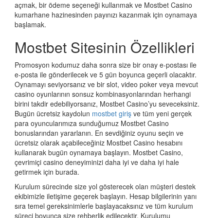
açmak, bir ödeme seçeneği kullanmak ve Mostbet Casino
kumarhane hazinesinden payınızı kazanmak için oynamaya
başlamak.
Mostbet Sitesinin Özellikleri
Promosyon kodumuz daha sonra size bir onay e-postası ile
e-posta ile gönderilecek ve 5 gün boyunca geçerli olacaktır.
Oynamayı seviyorsanız ve bir slot, video poker veya mevcut
casino oyunlarının sonsuz kombinasyonlarından herhangi
birini takdir edebiliyorsanız, Mostbet Casino’yu seveceksiniz.
Bugün ücretsiz kaydolun
mostbet giriş
ve tüm yeni gerçek
para oyuncularımıza sunduğumuz Mostbet Casino
bonuslarından yararlanın. En sevdiğiniz oyunu seçin ve
ücretsiz olarak açabileceğiniz Mostbet Casino hesabını
kullanarak bugün oynamaya başlayın. Mostbet Casino,
çevrimiçi casino deneyiminizi daha iyi ve daha iyi hale
getirmek için burada.
Kurulum sürecinde size yol gösterecek olan müşteri destek
ekibimizle iletişime geçerek başlayın. Hesap bilgilerinin yanı
sıra temel gereksinimlerle başlayacaksınız ve tüm kurulum
süreci boyunca size rehberlik edilecektir. Kurulumu