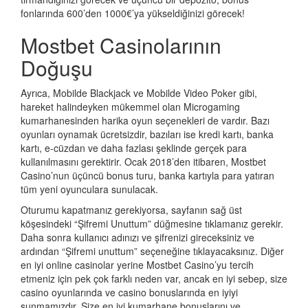
fonlarında 600’den 1000€’ya yükseldiğinizi görecek!
Mostbet Casinolarının
Doğuşu
Ayrıca, Mobilde Blackjack ve Mobilde Video Poker gibi,
hareket halindeyken mükemmel olan Microgaming
kumarhanesinden harika oyun seçenekleri de vardır. Bazı
oyunları oynamak ücretsizdir, bazıları ise kredi kartı, banka
kartı, e-cüzdan ve daha fazlası şeklinde gerçek para
kullanılmasını gerektirir. Ocak 2018’den itibaren, Mostbet
Casino’nun üçüncü bonus turu, banka kartıyla para yatıran
tüm yeni oyunculara sunulacak.
Oturumu kapatmanız gerekiyorsa, sayfanın sağ üst
köşesindeki “Şifremi Unuttum” düğmesine tıklamanız gerekir.
Daha sonra kullanıcı adınızı ve şifrenizi gireceksiniz ve
ardından “Şifremi unuttum” seçeneğine tıklayacaksınız. Diğer
en iyi online casinolar yerine Mostbet Casino’yu tercih
etmeniz için pek çok farklı neden var, ancak en iyi sebep, size
casino oyunlarında ve casino bonuslarında en iyiyi
sunmamızdır. Size en iyi kumarhane bonuslarını ve