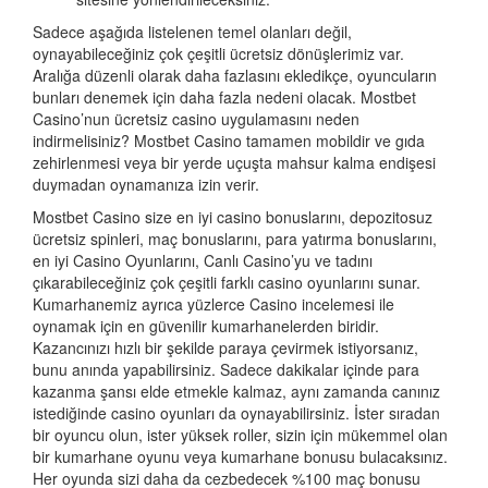
Sadece aşağıda listelenen temel olanları değil,
oynayabileceğiniz çok çeşitli ücretsiz dönüşlerimiz var.
Aralığa düzenli olarak daha fazlasını ekledikçe, oyuncuların
bunları denemek için daha fazla nedeni olacak. Mostbet
Casino’nun ücretsiz casino uygulamasını neden
indirmelisiniz? Mostbet Casino tamamen mobildir ve gıda
zehirlenmesi veya bir yerde uçuşta mahsur kalma endişesi
duymadan oynamanıza izin verir.
Mostbet Casino size en iyi casino bonuslarını, depozitosuz
ücretsiz spinleri, maç bonuslarını, para yatırma bonuslarını,
en iyi Casino Oyunlarını, Canlı Casino’yu ve tadını
çıkarabileceğiniz çok çeşitli farklı casino oyunlarını sunar.
Kumarhanemiz ayrıca yüzlerce Casino incelemesi ile
oynamak için en güvenilir kumarhanelerden biridir.
Kazancınızı hızlı bir şekilde paraya çevirmek istiyorsanız,
bunu anında yapabilirsiniz. Sadece dakikalar içinde para
kazanma şansı elde etmekle kalmaz, aynı zamanda canınız
istediğinde casino oyunları da oynayabilirsiniz. İster sıradan
bir oyuncu olun, ister yüksek roller, sizin için mükemmel olan
bir kumarhane oyunu veya kumarhane bonusu bulacaksınız.
Her oyunda sizi daha da cezbedecek %100 maç bonusu