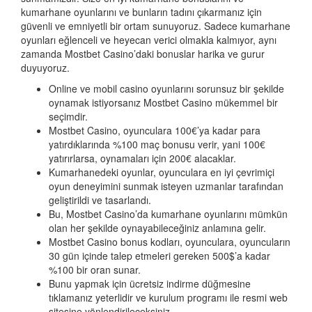
kumarhane oyunlarını ve bunların tadını çıkarmanız için
güvenli ve emniyetli bir ortam sunuyoruz. Sadece kumarhane
oyunları eğlenceli ve heyecan verici olmakla kalmıyor, aynı
zamanda Mostbet Casino’daki bonuslar harika ve gurur
duyuyoruz.
Online ve mobil casino oyunlarını sorunsuz bir şekilde
oynamak istiyorsanız Mostbet Casino mükemmel bir
seçimdir.
Mostbet Casino, oyunculara 100€’ya kadar para
yatırdıklarında %100 maç bonusu verir, yani 100€
yatırırlarsa, oynamaları için 200€ alacaklar.
Kumarhanedeki oyunlar, oyunculara en iyi çevrimiçi
oyun deneyimini sunmak isteyen uzmanlar tarafından
geliştirildi ve tasarlandı.
Bu, Mostbet Casino’da kumarhane oyunlarını mümkün
olan her şekilde oynayabileceğiniz anlamına gelir.
Mostbet Casino bonus kodları, oyunculara, oyuncuların
30 gün içinde talep etmeleri gereken 500$’a kadar
%100 bir oran sunar.
Bunu yapmak için ücretsiz indirme düğmesine
tıklamanız yeterlidir ve kurulum programı ile resmi web
sitesine yönlendirileceksiniz.