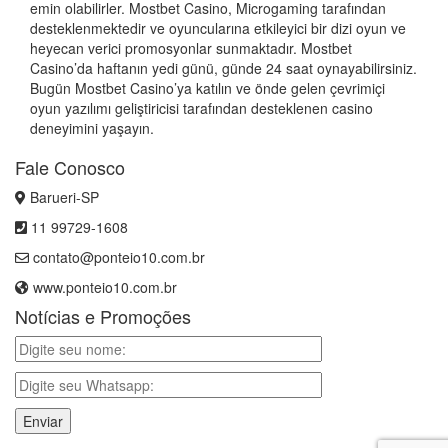
emin olabilirler. Mostbet Casino, Microgaming tarafından
desteklenmektedir ve oyuncularına etkileyici bir dizi oyun ve
heyecan verici promosyonlar sunmaktadır. Mostbet
Casino’da haftanın yedi günü, günde 24 saat oynayabilirsiniz.
Bugün Mostbet Casino’ya katılın ve önde gelen çevrimiçi
oyun yazılımı geliştiricisi tarafından desteklenen casino
deneyimini yaşayın.
Fale Conosco
Barueri-SP
11 99729-1608
contato@ponteio10.com.br
www.ponteio10.com.br
Notícias e Promoções