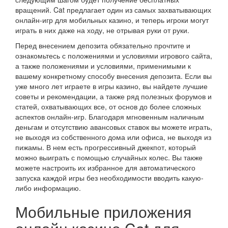
вращений. Cat предлагает один из самых захватывающих
онлайн-игр для мобильных казино, и теперь игроки могут
играть в них даже на ходу, не отрывая руки от руки.
Перед внесением депозита обязательно прочтите и
ознакомьтесь с положениями и условиями игрового сайта,
а также положениями и условиями, применимыми к
вашему конкретному способу внесения депозита. Если вы
уже много лет играете в игры казино, вы найдете лучшие
советы и рекомендации, а также ряд полезных форумов и
статей, охватывающих все, от основ до более сложных
аспектов онлайн-игр. Благодаря мгновенным наличным
деньгам и отсутствию авансовых ставок вы можете играть,
не выходя из собственного дома или офиса, не выходя из
пижамы. В нем есть прогрессивный джекпот, который
можно выиграть с помощью случайных колес. Вы также
можете настроить их избранное для автоматического
запуска каждой игры без необходимости вводить какую-
либо информацию.
Мобильные приложения