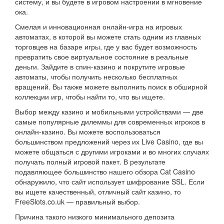
систему, и вы будете в игровом настроении в мгновение
ока.
Смелая и инновационная онлайн-игра на игровых
автоматах, в которой вы можете стать одним из главных
торговцев на базаре игры, где у вас будет возможность
превратить свое виртуальное состояние в реальные
деньги. Зайдите в спин-казино и покрутите игровые
автоматы, чтобы получить несколько бесплатных
вращений. Вы также можете выполнить поиск в обширной
коллекции игр, чтобы найти то, что вы ищете.
Выбор между казино и мобильными устройствами — две
самые популярные дилеммы для современных игроков в
онлайн-казино. Вы можете воспользоваться
большинством предложений через их Live Casino, где вы
можете общаться с другими игроками и во многих случаях
получать полный игровой пакет. В результате
подавляющее большинство нашего обзора Cat Casino
обнаружило, что сайт использует шифрование SSL. Если
вы ищете качественный, отличный сайт казино, то
FreeSlots.co.uk — правильный выбор.
Причина такого низкого минимального депозита