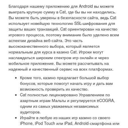
Благодаря нашему приложению для Android вы можете
выиграть крупную сумму в Cat, где бы вы ни находились.
Вы можете быть уверены в безопасности сайта, ведь Cat
использует новейшую технологию SSL-шифрования для
защиты ваших транзакций. Cat ориентирован на качество
игрового процесса, поэтому внимание было уделено всем
аспектам дизайна веб-сайта. Это часть
высококачественного выбора, который является
нормальным для курса в казино Cat. Игроки могут
наслаждаться широким спектром игр онлайн и через
мобильное приложение. Вы можете рассчитывать на
надежный и качественный сервис на всех платформах.
Кроме того, казино предлагает большой выбор
бонусов, которые помогут начать игру и дать вам
возможность проверить их качество.
Cat полностью лицензировано Управлением по
азартным играм Мальты и регулируется eCOGRA,
одним из самых уважаемых независимых
аудиторов.
Играйте в любую из наших игр казино со своего
iPhone, iPod Touch или iPad, Android-смартфона или