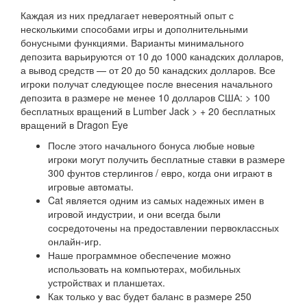
Каждая из них предлагает невероятный опыт с
несколькими способами игры и дополнительными
бонусными функциями. Варианты минимального
депозита варьируются от 10 до 1000 канадских долларов,
а вывод средств — от 20 до 50 канадских долларов. Все
игроки получат следующее после внесения начального
депозита в размере не менее 10 долларов США: > 100
бесплатных вращений в Lumber Jack > + 20 бесплатных
вращений в Dragon Eye
После этого начального бонуса любые новые
игроки могут получить бесплатные ставки в размере
300 фунтов стерлингов / евро, когда они играют в
игровые автоматы.
Cat является одним из самых надежных имен в
игровой индустрии, и они всегда были
сосредоточены на предоставлении первоклассных
онлайн-игр.
Наше программное обеспечение можно
использовать на компьютерах, мобильных
устройствах и планшетах.
Как только у вас будет баланс в размере 250