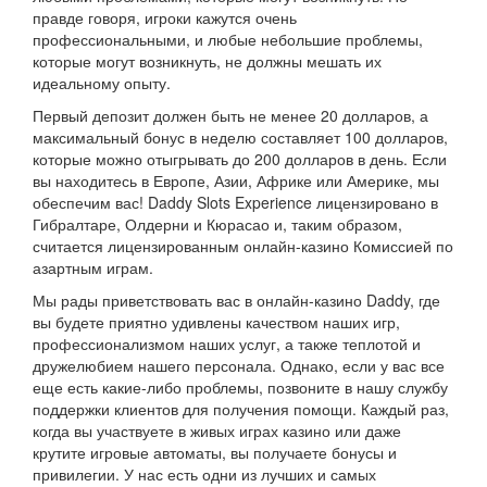
правде говоря, игроки кажутся очень
профессиональными, и любые небольшие проблемы,
которые могут возникнуть, не должны мешать их
идеальному опыту.
Первый депозит должен быть не менее 20 долларов, а
максимальный бонус в неделю составляет 100 долларов,
которые можно отыгрывать до 200 долларов в день. Если
вы находитесь в Европе, Азии, Африке или Америке, мы
обеспечим вас! Daddy Slots Experience лицензировано в
Гибралтаре, Олдерни и Кюрасао и, таким образом,
считается лицензированным онлайн-казино Комиссией по
азартным играм.
Мы рады приветствовать вас в онлайн-казино Daddy, где
вы будете приятно удивлены качеством наших игр,
профессионализмом наших услуг, а также теплотой и
дружелюбием нашего персонала. Однако, если у вас все
еще есть какие-либо проблемы, позвоните в нашу службу
поддержки клиентов для получения помощи. Каждый раз,
когда вы участвуете в живых играх казино или даже
крутите игровые автоматы, вы получаете бонусы и
привилегии. У нас есть одни из лучших и самых