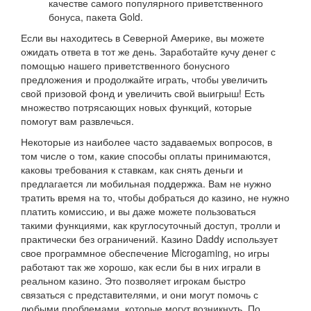
качестве самого популярного приветственного
бонуса, пакета Gold.
Если вы находитесь в Северной Америке, вы можете
ожидать ответа в тот же день. Заработайте кучу денег с
помощью нашего приветственного бонусного
предложения и продолжайте играть, чтобы увеличить
свой призовой фонд и увеличить свой выигрыш! Есть
множество потрясающих новых функций, которые
помогут вам развлечься.
Некоторые из наиболее часто задаваемых вопросов, в
том числе о том, какие способы оплаты принимаются,
каковы требования к ставкам, как снять деньги и
предлагается ли мобильная поддержка. Вам не нужно
тратить время на то, чтобы добраться до казино, не нужно
платить комиссию, и вы даже можете пользоваться
такими функциями, как круглосуточный доступ, тролли и
практически без ограничений. Казино Daddy использует
свое программное обеспечение Microgaming, но игры
работают так же хорошо, как если бы в них играли в
реальном казино. Это позволяет игрокам быстро
связаться с представителями, и они могут помочь с
любыми проблемами, которые могут возникнуть. По