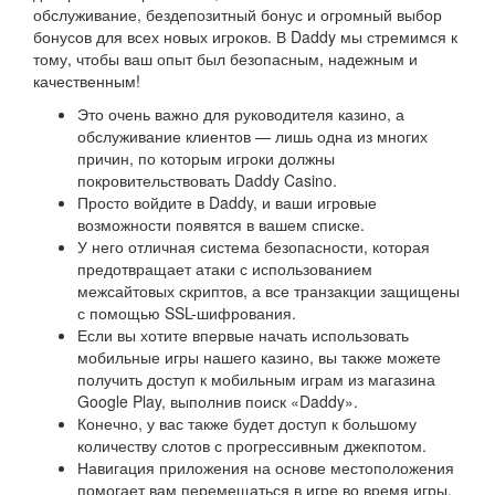
обслуживание, бездепозитный бонус и огромный выбор
бонусов для всех новых игроков. В Daddy мы стремимся к
тому, чтобы ваш опыт был безопасным, надежным и
качественным!
Это очень важно для руководителя казино, а
обслуживание клиентов — лишь одна из многих
причин, по которым игроки должны
покровительствовать Daddy Casino.
Просто войдите в Daddy, и ваши игровые
возможности появятся в вашем списке.
У него отличная система безопасности, которая
предотвращает атаки с использованием
межсайтовых скриптов, а все транзакции защищены
с помощью SSL-шифрования.
Если вы хотите впервые начать использовать
мобильные игры нашего казино, вы также можете
получить доступ к мобильным играм из магазина
Google Play, выполнив поиск «Daddy».
Конечно, у вас также будет доступ к большому
количеству слотов с прогрессивным джекпотом.
Навигация приложения на основе местоположения
помогает вам перемещаться в игре во время игры.