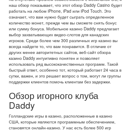
наш обзор показывает, что этот обзор Daddy Casino будет
работать на любом iPhone, iPad или iPod Touch. Это
означает, что вам нужно будет сыграть определенное
количество монет, прежде чем вы сможете снять бонус
или сумму бонуса. Мобильное казино Daddy предлагает
выбор захватывающих видео-слотов для канадских
игроков. Среди более чем 300 различных игр казино вы
всегда найдете то, что вам понравится. В отличие от
других менее авторитетных сайтов, веб-сайт обзора
казино Daddy интуитивно понятен и позволяет
использовать ряд высококачественных программ. Такой
быстрый ответ, особенно тот, который работает 24 часа в
сутки, важен, и это решает вопрос о том, могут ли группы
поддержки клиентов помочь клиентам без задержки.
Обзор игорного клуба
Daddy
Голландские игры в казино, расположенные в казино
США, которые являются программным обеспечением,
становятся онлайн-казино. У нас есть более 500 игр