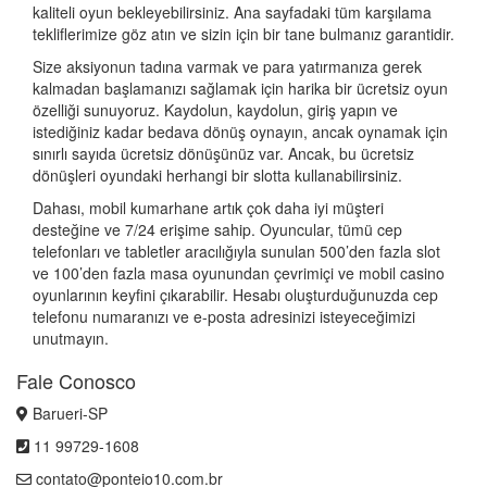
kaliteli oyun bekleyebilirsiniz. Ana sayfadaki tüm karşılama
tekliflerimize göz atın ve sizin için bir tane bulmanız garantidir.
Size aksiyonun tadına varmak ve para yatırmanıza gerek
kalmadan başlamanızı sağlamak için harika bir ücretsiz oyun
özelliği sunuyoruz. Kaydolun, kaydolun, giriş yapın ve
istediğiniz kadar bedava dönüş oynayın, ancak oynamak için
sınırlı sayıda ücretsiz dönüşünüz var. Ancak, bu ücretsiz
dönüşleri oyundaki herhangi bir slotta kullanabilirsiniz.
Dahası, mobil kumarhane artık çok daha iyi müşteri
desteğine ve 7/24 erişime sahip. Oyuncular, tümü cep
telefonları ve tabletler aracılığıyla sunulan 500’den fazla slot
ve 100’den fazla masa oyunundan çevrimiçi ve mobil casino
oyunlarının keyfini çıkarabilir. Hesabı oluşturduğunuzda cep
telefonu numaranızı ve e-posta adresinizi isteyeceğimizi
unutmayın.
Fale Conosco
Barueri-SP
11 99729-1608
contato@ponteio10.com.br