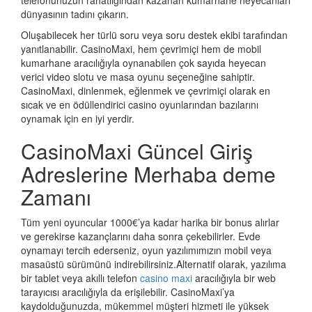
telefonunuzun rahatlığından kazanan kumarhane heyecanları
dünyasının tadını çıkarın.
Oluşabilecek her türlü soru veya soru destek ekibi tarafından
yanıtlanabilir. CasinoMaxi, hem çevrimiçi hem de mobil
kumarhane aracılığıyla oynanabilen çok sayıda heyecan
verici video slotu ve masa oyunu seçeneğine sahiptir.
CasinoMaxi, dinlenmek, eğlenmek ve çevrimiçi olarak en
sıcak ve en ödüllendirici casino oyunlarından bazılarını
oynamak için en iyi yerdir.
CasinoMaxi Güncel Giriş
Adreslerine Merhaba deme
Zamanı
Tüm yeni oyuncular 1000€’ya kadar harika bir bonus alırlar
ve gerekirse kazançlarını daha sonra çekebilirler. Evde
oynamayı tercih ederseniz, oyun yazılımımızın mobil veya
masaüstü sürümünü indirebilirsiniz.Alternatif olarak, yazılıma
bir tablet veya akıllı telefon
casino maxi
aracılığıyla bir web
tarayıcısı aracılığıyla da erişilebilir. CasinoMaxi’ya
kaydolduğunuzda, mükemmel müşteri hizmeti ile yüksek