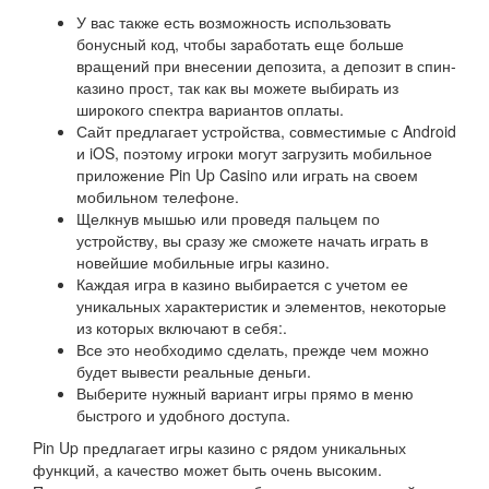
У вас также есть возможность использовать
бонусный код, чтобы заработать еще больше
вращений при внесении депозита, а депозит в спин-
казино прост, так как вы можете выбирать из
широкого спектра вариантов оплаты.
Сайт предлагает устройства, совместимые с Android
и iOS, поэтому игроки могут загрузить мобильное
приложение Pin Up Casino или играть на своем
мобильном телефоне.
Щелкнув мышью или проведя пальцем по
устройству, вы сразу же сможете начать играть в
новейшие мобильные игры казино.
Каждая игра в казино выбирается с учетом ее
уникальных характеристик и элементов, некоторые
из которых включают в себя:.
Все это необходимо сделать, прежде чем можно
будет вывести реальные деньги.
Выберите нужный вариант игры прямо в меню
быстрого и удобного доступа.
Pin Up предлагает игры казино с рядом уникальных
функций, а качество может быть очень высоким.