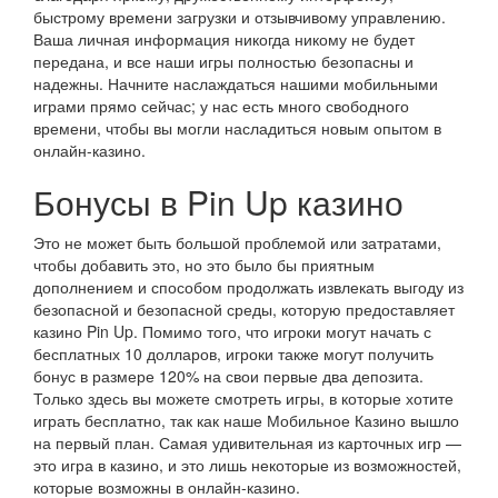
быстрому времени загрузки и отзывчивому управлению.
Ваша личная информация никогда никому не будет
передана, и все наши игры полностью безопасны и
надежны. Начните наслаждаться нашими мобильными
играми прямо сейчас; у нас есть много свободного
времени, чтобы вы могли насладиться новым опытом в
онлайн-казино.
Бонусы в Pin Up казино
Это не может быть большой проблемой или затратами,
чтобы добавить это, но это было бы приятным
дополнением и способом продолжать извлекать выгоду из
безопасной и безопасной среды, которую предоставляет
казино Pin Up. Помимо того, что игроки могут начать с
бесплатных 10 долларов, игроки также могут получить
бонус в размере 120% на свои первые два депозита.
Только здесь вы можете смотреть игры, в которые хотите
играть бесплатно, так как наше Мобильное Казино вышло
на первый план. Самая удивительная из карточных игр —
это игра в казино, и это лишь некоторые из возможностей,
которые возможны в онлайн-казино.