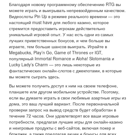
Благодаря новому программному обеспечению RTG вы
можете играть и выигрывать непревзойденным качеством.
Видеослоты Pin Up в режиме реального времени — это
настоящий must have для любого казино, которое
стремится предоставить игрокам действительно
уникальный игровой опыт. У нас есть одни из самых
лучших приветственных бонусов, и чем больше вы
играете, тем больше шансов выиграть. Играйте в
Megabucks, Play’n Go, Game of Thrones от IGT,
популярный Immortal Romance и Aloha! Slotomania и
Lucky Lady’s Charm — это лишь некоторые из
фантастических онлайн-слотов с джекпотами, в которые
вы можете сыграть здесь.
Вы можете получить доступ к ним на своем телефоне,
планшете или другом мобильном устройстве. Поэтому,
если вы думаете играть в свои любимые азартные игры из
дома, это ваш лучший вариант. После первоначальной
проверки запрос на вывод средств будет обработан в
течение 72 часов. Они удовлетворят все ваши игровые
потребности, предлагая лучшие игры для онлайн-казино
и неигровые продукты с веб-сайтов, включая покер и
блэкджек, а также предлагая акции и бонусы для всех