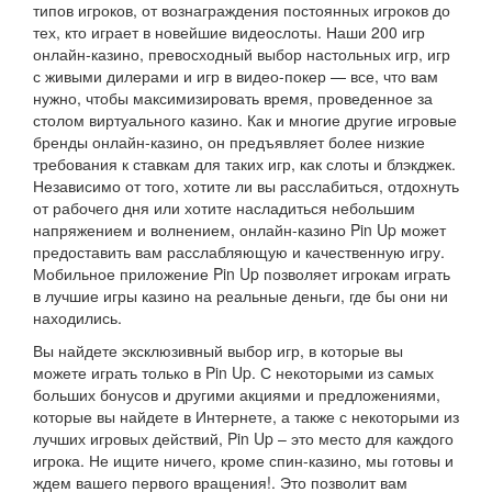
типов игроков, от вознаграждения постоянных игроков до
тех, кто играет в новейшие видеослоты. Наши 200 игр
онлайн-казино, превосходный выбор настольных игр, игр
с живыми дилерами и игр в видео-покер — все, что вам
нужно, чтобы максимизировать время, проведенное за
столом виртуального казино. Как и многие другие игровые
бренды онлайн-казино, он предъявляет более низкие
требования к ставкам для таких игр, как слоты и блэкджек.
Независимо от того, хотите ли вы расслабиться, отдохнуть
от рабочего дня или хотите насладиться небольшим
напряжением и волнением, онлайн-казино Pin Up может
предоставить вам расслабляющую и качественную игру.
Мобильное приложение Pin Up позволяет игрокам играть
в лучшие игры казино на реальные деньги, где бы они ни
находились.
Вы найдете эксклюзивный выбор игр, в которые вы
можете играть только в Pin Up. С некоторыми из самых
больших бонусов и другими акциями и предложениями,
которые вы найдете в Интернете, а также с некоторыми из
лучших игровых действий, Pin Up – это место для каждого
игрока. Не ищите ничего, кроме спин-казино, мы готовы и
ждем вашего первого вращения!. Это позволит вам