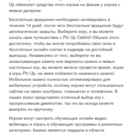
Up обменяет средства этого игрока на фишки у игрока с
живым дилером.
Бесплатные вращения необходимо активировать в
течение 14 дней, после чего бесплатные вращения будут
автоматически закрыты. Выберите игру, и вы можете
начать свое путешествие с Pin Up Casino! Обычно этого
достаточно, чтобы вы могли попробовать свои силы в
бесплатных онлайн-слотах в надежде на достойный
выигрыш. Независимо от того, выберете ли вы
захватывающее казино или варианты казино и живых
настольных игр, вы можете весело провести время, играя
в игры Pin Up, не имея поблизости наземного казино!
Мобильное казино полностью оптимизировано для
мобильных устройств, поэтому игроки могут пользоваться
сайтом на своих ноутбуках, планшетах и телефонах. В
наших играх представлен отличный выбор игр с
прогрессивным джекпотом, так что вы всегда можете
выиграть по-крупному.
Игроки могут смотреть обучающие онлайн-видео,
вебинары и играть в обучающие программы в различных
категориях. Казино является лидером в области