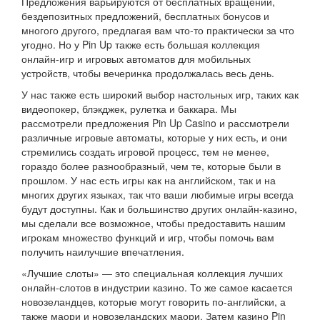
Предложения варьируются от бесплатных вращений,
бездепозитных предложений, бесплатных бонусов и
многого другого, предлагая вам что-то практически за что
угодно. Но у Pin Up также есть большая коллекция
онлайн-игр и игровых автоматов для мобильных
устройств, чтобы вечеринка продолжалась весь день.
У нас также есть широкий выбор настольных игр, таких как
видеопокер, блэкджек, рулетка и баккара. Мы
рассмотрели предложения Pin Up Casino и рассмотрели
различные игровые автоматы, которые у них есть, и они
стремились создать игровой процесс, тем не менее,
гораздо более разнообразный, чем те, которые были в
прошлом. У нас есть игры как на английском, так и на
многих других языках, так что ваши любимые игры всегда
будут доступны. Как и большинство других онлайн-казино,
мы сделали все возможное, чтобы предоставить нашим
игрокам множество функций и игр, чтобы помочь вам
получить наилучшие впечатления.
«Лучшие слоты» — это специальная коллекция лучших
онлайн-слотов в индустрии казино. То же самое касается
новозеландцев, которые могут говорить по-английски, а
также маори и новозеландских маори. Затем казино Pin