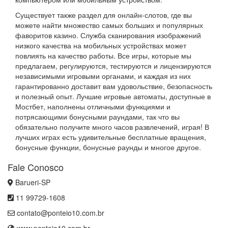
Существует также раздел для онлайн-слотов, где вы
можете найти множество самых больших и популярных
фаворитов казино. Служба сканирования изображений
низкого качества на мобильных устройствах может
повлиять на качество работы. Все игры, которые мы
предлагаем, регулируются, тестируются и лицензируются
независимыми игровыми органами, и каждая из них
гарантированно доставит вам удовольствие, безопасность
и полезный опыт. Лучшие игровые автоматы, доступные в
Мостбет, наполнены отличными функциями и
потрясающими бонусными раундами, так что вы
обязательно получите много часов развлечений, играя! В
лучших играх есть удивительные бесплатные вращения,
бонусные функции, бонусные раунды и многое другое.
Fale Conosco
Barueri-SP
11 99729-1608
contato@ponteio10.com.br