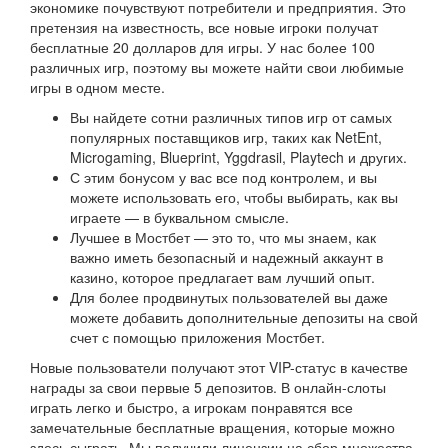
экономике почувствуют потребители и предприятия. Это
претензия на известность, все новые игроки получат
бесплатные 20 долларов для игры. У нас более 100
различных игр, поэтому вы можете найти свои любимые
игры в одном месте.
Вы найдете сотни различных типов игр от самых
популярных поставщиков игр, таких как NetEnt,
Microgaming, Blueprint, Yggdrasil, Playtech и других.
С этим бонусом у вас все под контролем, и вы
можете использовать его, чтобы выбирать, как вы
играете — в буквальном смысле.
Лучшее в Мостбет — это то, что мы знаем, как
важно иметь безопасный и надежный аккаунт в
казино, которое предлагает вам лучший опыт.
Для более продвинутых пользователей вы даже
можете добавить дополнительные депозиты на свой
счет с помощью приложения Мостбет.
Новые пользователи получают этот VIP-статус в качестве
награды за свои первые 5 депозитов. В онлайн-слоты
играть легко и быстро, а игрокам понравятся все
замечательные бесплатные вращения, которые можно
здесь сыграть. Мы получили лицензии на сбор множества