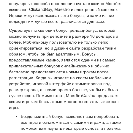
популярных способа пополнения счета в казино Мостбет
включают ClickandBuy, Maestro и электронный кошелек.
Игроки могут использовать эти бонусы, и какие из них
подходят им лучше всего, различаются для всех.
Существует также один бонус, релоад-бонус, который
можно получить при депозите в размере 10 долларов и
более. Мобильному пользователю не только легко
ориентироваться, но и дизайн сайта разработан таким
образом, чтобы он был адаптивным. Бонусы,
предоставляемые казино, являются одними из самых
привлекательных бонусов онлайн-казино и обычно
бесплатно предоставляются новым игрокам после
регистрации. Когда вы играете на своем мобильном
устройстве, игровой интерфейс оптимизирован под
размер экрана, а значки просто больше, чтобы их было
лучше видно. Помимо этого, МостбетCasino предлагает
своим игрокам бесплатные многопользовательские кэш-
игры.
Бездепозитный бонус позволяет вам попробовать
все игры и ознакомиться с самими играми, а также
поможет вам изучить некоторые основы и правила