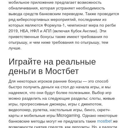
мобильное приложение предлагает возможность
обналичивания, которая устраняет необходимость
вывода средств банковским переводом. Также проводится
ряд киберспортивных мероприятий, последними из
которых являются Формула-1, чемпионат мира по регби
2019, НБА, НФЛ и АПЛ (включая Кубок Англии). Эти
приветственные бонусы также имеют требования по
отыгрышу, и чем ниже требования по отыгрышу, тем
лучше.
Играйте на реальные
деньги в Мостбет
Для некоторых игроков ранние бонусы — это способ
быстро получить деньги на стол до начала игры, и мы
надеемся, что они будут более полезными. Выбор игр
можно разделить на следующие разделы: слоты, живые
игры, прогрессивные джокеры, игры с джекпотом,
видеопокер, рулетка, настольные игры, бинго, скретч-
карты и мобильные игры Microgaming. Однако некоторые
банковские методы могут не предлагать такие
mostbet
же
возможности снятия средств, как депозиты. Но, к радости