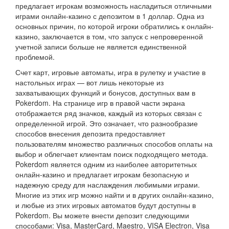
предлагает игрокам возможность насладиться отличными
играми онлайн-казино с депозитом в 1 доллар. Одна из
основных причин, по которой игроки обратились к онлайн-
казино, заключается в том, что запуск с непроверенной
учетной записи больше не является единственной
проблемой.
Счет карт, игровые автоматы, игра в рулетку и участие в
настольных играх — вот лишь некоторые из
захватывающих функций и бонусов, доступных вам в
Pokerdom. На странице игр в правой части экрана
отображается ряд значков, каждый из которых связан с
определенной игрой. Это означает, что разнообразие
способов внесения депозита предоставляет
пользователям множество различных способов оплаты на
выбор и облегчает клиентам поиск подходящего метода.
Pokerdom является одним из наиболее авторитетных
онлайн-казино и предлагает игрокам безопасную и
надежную среду для наслаждения любимыми играми.
Многие из этих игр можно найти и в других онлайн-казино,
и любые из этих игровых автоматов будут доступны в
Pokerdom. Вы можете внести депозит следующими
способами: Visa, MasterCard, Maestro, VISA Electron, Visa