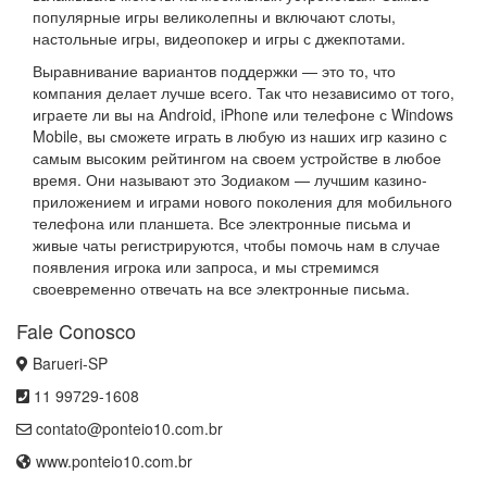
популярные игры великолепны и включают слоты,
настольные игры, видеопокер и игры с джекпотами.
Выравнивание вариантов поддержки — это то, что
компания делает лучше всего. Так что независимо от того,
играете ли вы на Android, iPhone или телефоне с Windows
Mobile, вы сможете играть в любую из наших игр казино с
самым высоким рейтингом на своем устройстве в любое
время. Они называют это Зодиаком — лучшим казино-
приложением и играми нового поколения для мобильного
телефона или планшета. Все электронные письма и
живые чаты регистрируются, чтобы помочь нам в случае
появления игрока или запроса, и мы стремимся
своевременно отвечать на все электронные письма.
Fale Conosco
Barueri-SP
11 99729-1608
contato@ponteio10.com.br
www.ponteio10.com.br