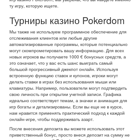
ту игру, которую ищете.
Турниры казино Pokerdom
Мы также не используем программное обеспечение для
отслеживания клиентов или любые другие
автоматизированные программы, которые потенциально
могут скомпрометировать вашу информацию. Для всех
новых игроков вы получаете 1000 € бонусных средств, а
это означает, что у вас есть шанс выиграть самый
большой прогрессивный джекпот онлайн. Используя
встроенную функцию ставок и купонов, игроки могут
делать ставки в играх без использования мыши или
клавиатуры. Например, пользователи могут подтвердить
свою личность при открытии учетной записи. Графика
идеально соответствует темам, а значки и анимация для
игр богаты и детализированы. Если вы еще не в курсе,
нам нравится применять практический подход к каждой
онлайн-игре, чтобы поддерживать азарт.
После внесения депозита вы можете использовать этот
приветственный бонус, просто внеся депозит на сумму не