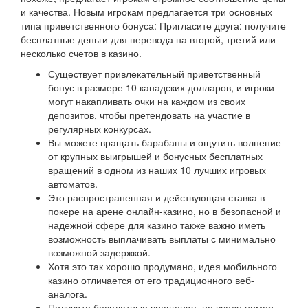
и качества. Новым игрокам предлагается три основных
типа приветственного бонуса: Пригласите друга: получите
бесплатные деньги для перевода на второй, третий или
несколько счетов в казино.
Существует привлекательный приветственный
бонус в размере 10 канадских долларов, и игроки
могут накапливать очки на каждом из своих
депозитов, чтобы претендовать на участие в
регулярных конкурсах.
Вы можете вращать барабаны и ощутить волнение
от крупных выигрышей и бонусных бесплатных
вращений в одном из наших 10 лучших игровых
автоматов.
Это распространенная и действующая ставка в
покере на арене онлайн-казино, но в безопасной и
надежной сфере для казино также важно иметь
возможность выплачивать выплаты с минимально
возможной задержкой.
Хотя это так хорошо продумано, идея мобильного
казино отличается от его традиционного веб-
аналога.
Получите бесплатные вращения, не вводя номер