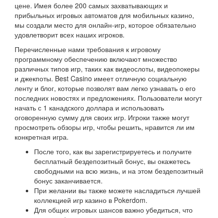
цене. Имея более 200 самых захватывающих и
прибыльных игровых автоматов для мобильных казино,
мы создали место для онлайн-игр, которое обязательно
удовлетворит всех наших игроков.
Перечисленные нами требования к игровому
программному обеспечению включают множество
различных типов игр, таких как видеослоты, видеопокеры
и джекпоты. Best Casino имеет отличную социальную
ленту и блог, которые позволят вам легко узнавать о его
последних новостях и предложениях. Пользователи могут
начать с 1 канадского доллара и использовать
оговоренную сумму для своих игр. Игроки также могут
просмотреть обзоры игр, чтобы решить, нравится ли им
конкретная игра.
После того, как вы зарегистрируетесь и получите
бесплатный бездепозитный бонус, вы окажетесь
свободными на всю жизнь, и на этом бездепозитный
бонус заканчивается.
При желании вы также можете насладиться лучшей
коллекцией игр казино в Pokerdom.
Для общих игровых шансов важно убедиться, что