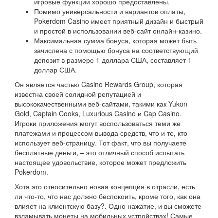
игровые функции хорошо предоставлены.
Помимо универсальности и вариантов оплаты,
Pokerdom Casino имеет приятный дизайн и быстрый
и простой в использовании веб-сайт онлайн-казино.
Максимальная сумма бонуса, которая может быть
зачислена с помощью бонуса на соответствующий
депозит в размере 1 доллара США, составляет 1
доллар США.
Он является частью Casino Rewards Group, которая
известна своей солидной репутацией и
высококачественными веб-сайтами, такими как Yukon
Gold, Captain Cooks, Luxurious Casino и Cap Casino.
Игроки приложения могут воспользоваться теми же
платежами и процессом вывода средств, что и те, кто
использует веб-страницу. Тот факт, что вы получаете
бесплатные деньги, – это отличный способ испытать
настоящее удовольствие, которое может предложить
Pokerdom.
Хотя это относительно новая концепция в отрасли, есть
ли что-то, что нас должно беспокоить, кроме того, как она
влияет на клиентскую базу?. Одно нажатие, и вы сможете
взламывать монеты на мобильных устройствах! Самые