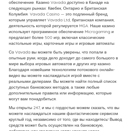
обеспечение. Казино Vavada доступно в Канаде на
следующих рынках: Квебек, Онтарио и Британская
Колумбия. Vavada Casino — это подлинный бренд,
которым управляет Vavada Ltd, британская компания,
деятельность которой регулируется MGA. Наше казино
использует программное обеспечение Microgaming и
предлагает более 500 игр, включая классические
настольные игры, карточные игры и игровые автоматы.
Со Vavada вы можете быть уверены, что попали в
опытные руки, когда дело доходит до самого большого в
мире выбора игровых автоматов и других игр казино.
Благодаря новейшим технологиям потокового онлайн-
видео вы можете наслаждаться игрой вместе с
реальными дилерами. Вы можете найти полный список
доступных банковских методов, а также любые
дополнительные правила или информацию, которые
могут вам понадобиться.
Мы открыты 247, и мы с гордостью можем сказать, что вы
можете наслаждаться нашим фантастическим сервисом
круглый год, независимо от того, где вы находитесь! Вывод
средств может быть осуществлен на банковскую,