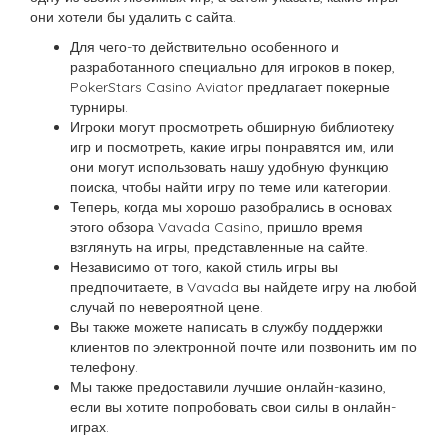
они хотели бы удалить с сайта.
Для чего-то действительно особенного и
разработанного специально для игроков в покер,
PokerStars Casino Aviator предлагает покерные
турниры.
Игроки могут просмотреть обширную библиотеку
игр и посмотреть, какие игры понравятся им, или
они могут использовать нашу удобную функцию
поиска, чтобы найти игру по теме или категории.
Теперь, когда мы хорошо разобрались в основах
этого обзора Vavada Casino, пришло время
взглянуть на игры, представленные на сайте.
Независимо от того, какой стиль игры вы
предпочитаете, в Vavada вы найдете игру на любой
случай по невероятной цене.
Вы также можете написать в службу поддержки
клиентов по электронной почте или позвонить им по
телефону.
Мы также предоставили лучшие онлайн-казино,
если вы хотите попробовать свои силы в онлайн-
играх.