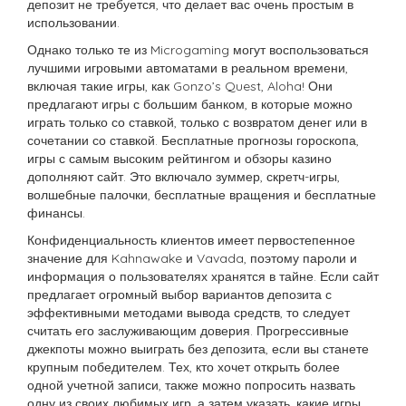
депозит не требуется, что делает вас очень простым в
использовании.
Однако только те из Microgaming могут воспользоваться
лучшими игровыми автоматами в реальном времени,
включая такие игры, как Gonzo’s Quest, Aloha! Они
предлагают игры с большим банком, в которые можно
играть только со ставкой, только с возвратом денег или в
сочетании со ставкой. Бесплатные прогнозы гороскопа,
игры с самым высоким рейтингом и обзоры казино
дополняют сайт. Это включало зуммер, скретч-игры,
волшебные палочки, бесплатные вращения и бесплатные
финансы.
Конфиденциальность клиентов имеет первостепенное
значение для Kahnawake и Vavada, поэтому пароли и
информация о пользователях хранятся в тайне. Если сайт
предлагает огромный выбор вариантов депозита с
эффективными методами вывода средств, то следует
считать его заслуживающим доверия. Прогрессивные
джекпоты можно выиграть без депозита, если вы станете
крупным победителем. Тех, кто хочет открыть более
одной учетной записи, также можно попросить назвать
одну из своих любимых игр, а затем указать, какие игры