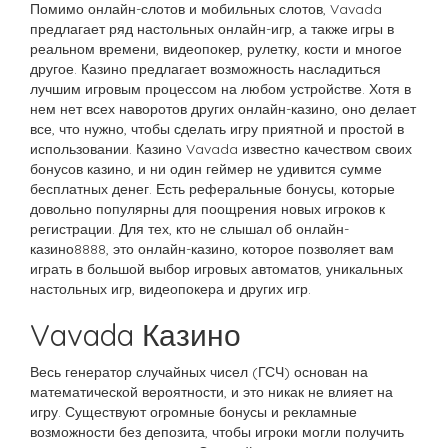
Помимо онлайн-слотов и мобильных слотов, Vavada
предлагает ряд настольных онлайн-игр, а также игры в
реальном времени, видеопокер, рулетку, кости и многое
другое. Казино предлагает возможность насладиться
лучшим игровым процессом на любом устройстве. Хотя в
нем нет всех наворотов других онлайн-казино, оно делает
все, что нужно, чтобы сделать игру приятной и простой в
использовании. Казино Vavada известно качеством своих
бонусов казино, и ни один геймер не удивится сумме
бесплатных денег. Есть реферальные бонусы, которые
довольно популярны для поощрения новых игроков к
регистрации. Для тех, кто не слышал об онлайн-
казино8888, это онлайн-казино, которое позволяет вам
играть в большой выбор игровых автоматов, уникальных
настольных игр, видеопокера и других игр.
Vavada Казино
Весь генератор случайных чисел (ГСЧ) основан на
математической вероятности, и это никак не влияет на
игру. Существуют огромные бонусы и рекламные
возможности без депозита, чтобы игроки могли получить