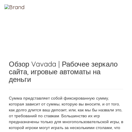
Toggl
navig
Обзор Vavada | Рабочее зеркало
сайта, игровые автоматы на
деньги
Сумма представляет собой фиксированную сумму,
которая зависит от суммы, которую вы вносите, и от того,
как долго длится ваш депозит, или, как мы бы назвали это,
от требований по ставкам. Большинство их игр
предназначены только для многопользовательской игры, в
которой игроки могут играть за несколькими столами, что