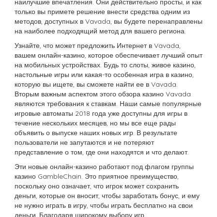
наилучшие впечатления. Они действительно просты, и как
только вы примете решение внести средства одним из
методов, доступных в Vavada, вы будете перенаправлены
на наиболее подходящий метод для вашего региона.
Узнайте, что может предложить Интернет в Vavada,
вашем онлайн-казино, которое обеспечивает лучший опыт
на мобильных устройствах. Будь то слоты, живое казино,
настольные игры или какая-то особенная игра в казино,
которую вы ищете, вы сможете найти ее в Vavada.
Вторым важным аспектом этого обзора казино Vavada
являются требования к ставкам. Наши самые популярные
игровые автоматы 2018 года уже доступны для игры в
течение нескольких месяцев, но мы все еще рады
объявить о выпуске наших новых игр. В результате
пользователи не запутаются и не потеряют
представление о том, где они находятся и что делают.
Эти новые онлайн-казино работают под флагом группы
казино GambleChain. Это приятное преимущество,
поскольку оно означает, что игрок может сохранить
деньги, которые он вносит, чтобы заработать бонус, и ему
не нужно играть в игру, чтобы играть бесплатно на свои
деньги. Благодаря широкому выбору игр,