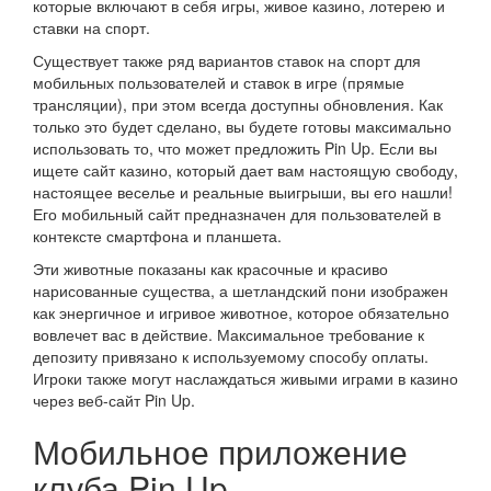
которые включают в себя игры, живое казино, лотерею и
ставки на спорт.
Существует также ряд вариантов ставок на спорт для
мобильных пользователей и ставок в игре (прямые
трансляции), при этом всегда доступны обновления. Как
только это будет сделано, вы будете готовы максимально
использовать то, что может предложить Pin Up. Если вы
ищете сайт казино, который дает вам настоящую свободу,
настоящее веселье и реальные выигрыши, вы его нашли!
Его мобильный сайт предназначен для пользователей в
контексте смартфона и планшета.
Эти животные показаны как красочные и красиво
нарисованные существа, а шетландский пони изображен
как энергичное и игривое животное, которое обязательно
вовлечет вас в действие. Максимальное требование к
депозиту привязано к используемому способу оплаты.
Игроки также могут наслаждаться живыми играми в казино
через веб-сайт Pin Up.
Мобильное приложение
клуба Pin Up