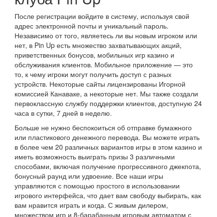
После регистрации войдите в систему, используя свой
адрес электронной почты и уникальный пароль.
Независимо от того, являетесь ли вы новым игроком или
нет, в Pin Up есть множество захватывающих акций,
приветственных бонусов, мобильных игр казино и
обслуживания клиентов. Мобильное приложение — это
то, к чему игроки могут получить доступ с разных
устройств. Некоторые сайты лицензированы Игорной
комиссией Канаваке, а некоторые нет. Мы также создали
первоклассную службу поддержки клиентов, доступную 24
часа в сутки, 7 дней в неделю.
Больше не нужно беспокоиться об отправке бумажного
или пластикового денежного перевода. Вы можете играть
в более чем 20 различных вариантов игры в этом казино и
иметь возможность выиграть призы 3 различными
способами, включая получение прогрессивного джекпота,
бонусный раунд или удвоение. Все наши игры
управляются с помощью простого в использовании
игрового интерфейса, что дает вам свободу выбирать, как
вам нравится играть и когда. С живым дилером,
множеством игр и 8-барабанным игровым автоматом с