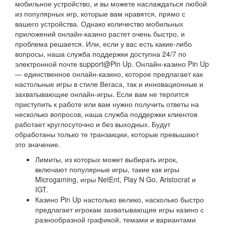
мобильное устройство, и вы можете наслаждаться любой
из популярных игр, которые вам нравятся, прямо с
вашего устройства. Однако количество мобильных
приложений онлайн-казино растет очень быстро, и
проблема решается. Или, если у вас есть какие-либо
вопросы, наша служба поддержки доступна 24/7 по
электронной почте support@Pin Up. Онлайн-казино Pin Up
— единственное онлайн-казино, которое предлагает как
настольные игры в стиле Вегаса, так и инновационные и
захватывающие онлайн-игры. Если вам не терпится
приступить к работе или вам нужно получить ответы на
несколько вопросов, наша служба поддержки клиентов
работает круглосуточно и без выходных. Будут
обработаны только те транзакции, которые превышают
это значение.
Лимиты, из которых может выбирать игрок,
включают популярные игры, такие как игры
Microgaming, игры NetEnt, Play N Go, Aristocrat и
IGT.
Казино Pin Up настолько велико, насколько быстро
предлагает игрокам захватывающие игры казино с
разнообразной графикой, темами и вариантами