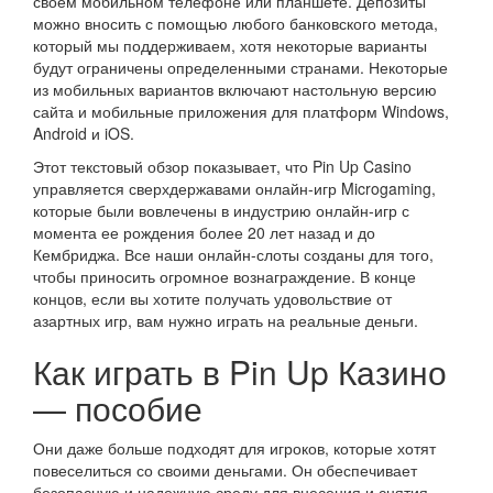
своем мобильном телефоне или планшете. Депозиты
можно вносить с помощью любого банковского метода,
который мы поддерживаем, хотя некоторые варианты
будут ограничены определенными странами. Некоторые
из мобильных вариантов включают настольную версию
сайта и мобильные приложения для платформ Windows,
Android и iOS.
Этот текстовый обзор показывает, что Pin Up Casino
управляется сверхдержавами онлайн-игр Microgaming,
которые были вовлечены в индустрию онлайн-игр с
момента ее рождения более 20 лет назад и до
Кембриджа. Все наши онлайн-слоты созданы для того,
чтобы приносить огромное вознаграждение. В конце
концов, если вы хотите получать удовольствие от
азартных игр, вам нужно играть на реальные деньги.
Как играть в Pin Up Казино
— пособие
Они даже больше подходят для игроков, которые хотят
повеселиться со своими деньгами. Он обеспечивает
безопасную и надежную среду для внесения и снятия