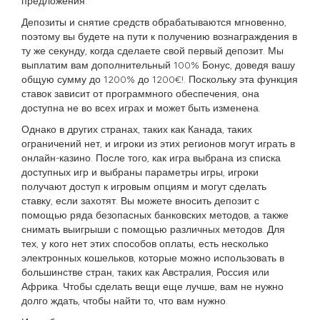
предложения.
Депозиты и снятие средств обрабатываются мгновенно,
поэтому вы будете на пути к получению вознаграждения в
ту же секунду, когда сделаете свой первый депозит. Мы
выплатим вам дополнительный 100% Бонус, доведя вашу
общую сумму до 1200% до 1200€!. Поскольку эта функция
ставок зависит от программного обеспечения, она
доступна не во всех играх и может быть изменена.
Однако в других странах, таких как Канада, таких
ограничений нет, и игроки из этих регионов могут играть в
онлайн-казино. После того, как игра выбрана из списка
доступных игр и выбраны параметры игры, игроки
получают доступ к игровым опциям и могут сделать
ставку, если захотят. Вы можете вносить депозит с
помощью ряда безопасных банковских методов, а также
снимать выигрыши с помощью различных методов. Для
тех, у кого нет этих способов оплаты, есть несколько
электронных кошельков, которые можно использовать в
большинстве стран, таких как Австралия, Россия или
Африка. Чтобы сделать вещи еще лучше, вам не нужно
долго ждать, чтобы найти то, что вам нужно.