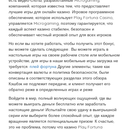
есть видео-слоты, разработанные Microgaming,
компанией, которая известна тем, что предоставляет
лучшие игры для онлайн-казино. Игровое программное
обеспечение, которое использует Play Fortuna Casino,
управляется Microgaming, поэтому гарантируется, что
каждый аспект казино стабилен, безопасен и
обеспечивает честный игровой опыт для всех игроков.
Но если вы хотите работать, чтобы получить этот бонус,
вы можете сделать следующее:. Вы можете играть в
настольные игры на своем рабочем столе или мобильном
устройстве, для игры в наши мобильные игры загрузка не
требуется.
плей фортуна
Другие элементы, такие как
конвертация валюты и политика безопасности, были
описаны в соответствующих разделах этого обзора.
Кэшбэк не подлежит передаче, и клиент получает его
обратно реже в определенных играх и реже.
Войдите в мир, полный волнующих ощущений, где вы
можете выиграть деньги бесплатно или заработать
настоящие деньги! Испытайте свою удачу в выигрышной
серии или выберите более спокойный опыт, где каждое
вращение является потенциальным призом. К счастью,
это не проблема, потому что казино Play Fortuna