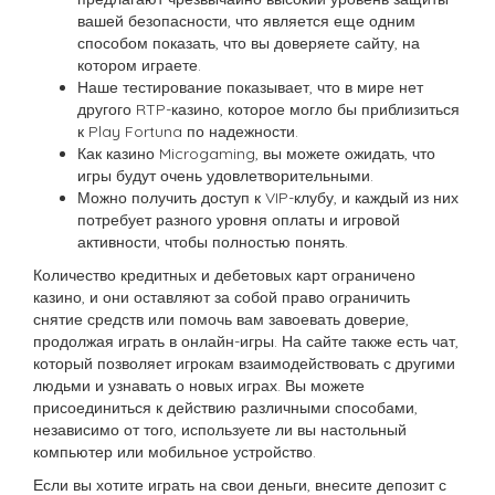
вашей безопасности, что является еще одним
способом показать, что вы доверяете сайту, на
котором играете.
Наше тестирование показывает, что в мире нет
другого RTP-казино, которое могло бы приблизиться
к Play Fortuna по надежности.
Как казино Microgaming, вы можете ожидать, что
игры будут очень удовлетворительными.
Можно получить доступ к VIP-клубу, и каждый из них
потребует разного уровня оплаты и игровой
активности, чтобы полностью понять.
Количество кредитных и дебетовых карт ограничено
казино, и они оставляют за собой право ограничить
снятие средств или помочь вам завоевать доверие,
продолжая играть в онлайн-игры. На сайте также есть чат,
который позволяет игрокам взаимодействовать с другими
людьми и узнавать о новых играх. Вы можете
присоединиться к действию различными способами,
независимо от того, используете ли вы настольный
компьютер или мобильное устройство.
Если вы хотите играть на свои деньги, внесите депозит с