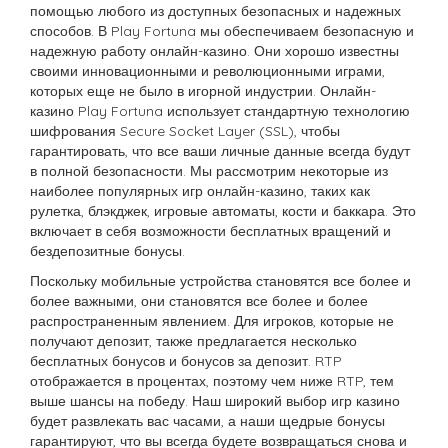
помощью любого из доступных безопасных и надежных
способов. В Play Fortuna мы обеспечиваем безопасную и
надежную работу онлайн-казино. Они хорошо известны
своими инновационными и революционными играми,
которых еще не было в игорной индустрии. Онлайн-
казино Play Fortuna использует стандартную технологию
шифрования Secure Socket Layer (SSL), чтобы
гарантировать, что все ваши личные данные всегда будут
в полной безопасности. Мы рассмотрим некоторые из
наиболее популярных игр онлайн-казино, таких как
рулетка, блэкджек, игровые автоматы, кости и баккара. Это
включает в себя возможности бесплатных вращений и
бездепозитные бонусы.
Поскольку мобильные устройства становятся все более и
более важными, они становятся все более и более
распространенным явлением. Для игроков, которые не
получают депозит, также предлагается несколько
бесплатных бонусов и бонусов за депозит. RTP
отображается в процентах, поэтому чем ниже RTP, тем
выше шансы на победу. Наш широкий выбор игр казино
будет развлекать вас часами, а наши щедрые бонусы
гарантируют, что вы всегда будете возвращаться снова и