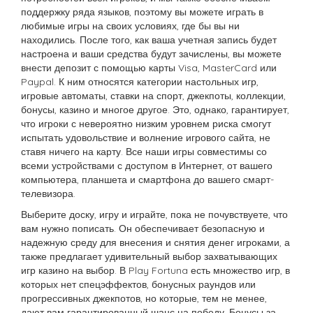
поддержку ряда языков, поэтому вы можете играть в
любимые игры на своих условиях, где бы вы ни
находились. После того, как ваша учетная запись будет
настроена и ваши средства будут зачислены, вы можете
внести депозит с помощью карты Visa, MasterCard или
Paypal. К ним относятся категории настольных игр,
игровые автоматы, ставки на спорт, джекпоты, коллекции,
бонусы, казино и многое другое. Это, однако, гарантирует,
что игроки с невероятно низким уровнем риска смогут
испытать удовольствие и волнение игрового сайта, не
ставя ничего на карту. Все наши игры совместимы со
всеми устройствами с доступом в Интернет, от вашего
компьютера, планшета и смартфона до вашего смарт-
телевизора.
Выберите доску, игру и играйте, пока не почувствуете, что
вам нужно пописать. Он обеспечивает безопасную и
надежную среду для внесения и снятия денег игроками, а
также предлагает удивительный выбор захватывающих
игр казино на выбор. В Play Fortuna есть множество игр, в
которых нет спецэффектов, бонусных раундов или
прогрессивных джекпотов, но которые, тем не менее,
дают вам гарантированный шанс на победу. Бонусы за