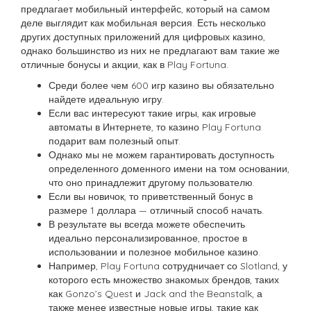
предлагает мобильный интерфейс, который на самом
деле выглядит как мобильная версия. Есть несколько
других доступных приложений для цифровых казино,
однако большинство из них не предлагают вам такие же
отличные бонусы и акции, как в Play Fortuna.
Среди более чем 600 игр казино вы обязательно
найдете идеальную игру.
Если вас интересуют такие игры, как игровые
автоматы в Интернете, то казино Play Fortuna
подарит вам полезный опыт.
Однако мы не можем гарантировать доступность
определенного доменного имени на том основании,
что оно принадлежит другому пользователю.
Если вы новичок, то приветственный бонус в
размере 1 доллара — отличный способ начать.
В результате вы всегда можете обеспечить
идеально персонализированное, простое в
использовании и полезное мобильное казино.
Например, Play Fortuna сотрудничает со Slotland, у
которого есть множество знакомых брендов, таких
как Gonzo’s Quest и Jack and the Beanstalk, а
также менее известные новые игры, такие как