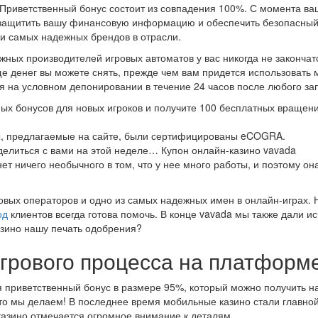
ь.Приветственный бонус состоит из совпадения 100%. С момента ва
 защитить вашу финансовую информацию и обеспечить безопасный
и самых надежных брендов в отрасли.
ных производителей игровых автоматов у вас никогда не закончат
еще денег вы можете снять, прежде чем вам придется использовать
ся на условном депонировании в течение 24 часов после любого за
х бонусов для новых игроков и получите 100 бесплатных вращени
ры, предлагаемые на сайте, были сертифицированы eCOGRA.
оделиться с вами на этой неделе… Купон онлайн-казино vavada
т ничего необычного в том, что у нее много работы, и поэтому он
вых операторов и одно из самых надежных имен в онлайн-играх. Н
од
клиентов всегда готова помочь. В конце vavada мы также дали 
азино нашу печать одобрения?
игрового процесса на платформ
 приветственный бонус в размере 95%, который можно получить на
 что мы делаем! В последнее время мобильные казино стали главно
казино отмечается огромное внимание к деталям.