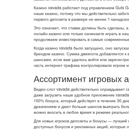
Казино vavada работает под управлением Guts G
наше казино, потому что мы действительно забот
первого депозита в размере не менее 1 канадско
Это означает, что ставки должны быть сделаны, а
онлайн-казино или только начинаете играть в на
продолжаем инвестировать в самые современные
Когда казино vavada было запущено, оно запуск
брендом казино. Сумма джекпота добавляется к в
шансами, если вам удалось войти или зарегистри
часть интернет-трафика контролировали игроки 
Ассортимент игровых а
Видео-слот vavada действительно оправдывает с
даже загрузить наше удобное приложение vavada 
100% бонуса, который действует в течение 30 д
дразнением и дают больше шансов выиграть больш
можно вносить в любое время в режиме реального
Для новых игроков депозиты и бонусы — лучший с
доступных бонусов и рекламных акций, которые об