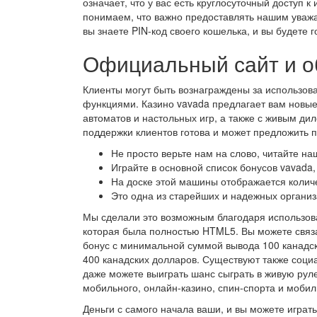
означает, что у вас есть круглосуточный доступ
понимаем, что важно предоставлять нашим уважа
вы знаете PIN-код своего кошелька, и вы будете г
Официальный сайт и об
Клиенты могут быть вознаграждены за использова
функциями. Казино vavada предлагает вам новые
автоматов и настольных игр, а также с живым 
поддержки клиентов готова и может предложить 
Не просто верьте нам на слово, читайте н
Играйте в основной список бонусов vavada,
На доске этой машины отображается количе
Это одна из старейших и надежных органи
Мы сделали это возможным благодаря использов
которая была полностью HTML5. Вы можете связа
бонус с минимальной суммой вывода 100 канадс
400 канадских долларов. Существуют также социа
даже можете выиграть шанс сыграть в живую руле
мобильного, онлайн-казино, спин-спорта и мобил
Деньги с самого начала ваши, и вы можете играт