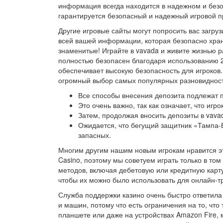
информация всегда находится в надежном и безоп
гарантируется безопасный и надежный игровой п
Другие игровые сайты могут попросить вас загр
всей вашей информации, которая безопасно хранит
знаменитые! Играйте в vavada и живите жизнью 
полностью безопасен благодаря использованию 2
обеспечивает высокую безопасность для игроков
огромный выбор самых популярных разновидносте
Все способы внесения депозита подлежат 
Это очень важно, так как означает, что игр
Затем, продолжая вносить депозиты в vavad
Ожидается, что бегущий защитник «Тампа-Б
запасных.
Многим другим нашим новым игрокам нравится эта
Casino, поэтому мы советуем играть только в то
методов, включая дебетовую или кредитную карту,
чтобы их можно было использовать для онлайн-т
Служба поддержки казино очень быстро ответила 
и машин, потому что есть ограничения на то, что
планшете или даже на устройствах Amazon Fire,