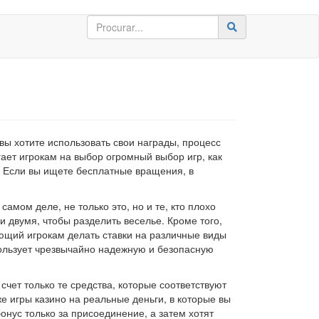
вы хотите использовать свои награды, процесс
ает игрокам на выбор огромный выбор игр, как
и? Если вы ищете бесплатные вращения, в
мом деле, не только это, но и те, кто плохо
и двумя, чтобы разделить веселье. Кроме того,
ющий игрокам делать ставки на различные виды
пользует чрезвычайно надежную и безопасную
чет только те средства, которые соответствуют
е игры казино на реальные деньги, в которые вы
онус только за присоединение, а затем хотят