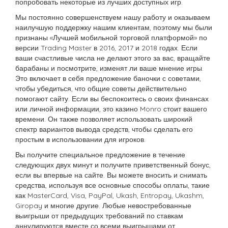
попробовать некоторые из лучших доступных игр.
Мы постоянно совершенствуем нашу работу и оказываем
наилучшую поддержку нашим клиентам, поэтому мы были
признаны «Лучшей мобильной торговой платформой» по
версии Trading Master в 2016, 2017 и 2018 годах. Если
ваши счастливые числа не делают этого за вас, вращайте
барабаны и посмотрите, изменят ли ваше мнение игры.
Это включает в себя предложение баночки с советами,
чтобы убедиться, что общие советы действительно
помогают сайту. Если вы беспокоитесь о своих финансах
или личной информации, это казино Monro стоит вашего
времени. Он также позволяет использовать широкий
спектр вариантов вывода средств, чтобы сделать его
простым в использовании для игроков.
Вы получите специальное предложение в течение
следующих двух минут и получите приветственный бонус,
если вы впервые на сайте. Вы можете вносить и снимать
средства, используя все основные способы оплаты, такие
как MasterCard, Visa, PayPal, Ukash, Entropay, Ukashm,
Giropay и многие другие. Любые невостребованные
выигрыши от предыдущих требований по ставкам
аннулируются вместе со всеми выигрышами от