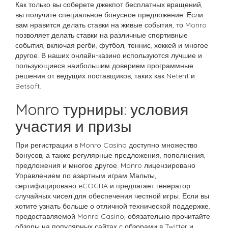
Как только вы соберете джекпот бесплатных вращений,
вы получите специальное бонусное предложение. Если
вам нравится делать ставки на живые события, то Monro
позволяет делать ставки на различные спортивные
события, включая регби, футбол, теннис, хоккей и многое
другое. В наших онлайн-казино используются лучшие и
пользующиеся наибольшим доверием программные
решения от ведущих поставщиков, таких как Netent и
Betsoft.
Monro турниры: условия
участия и призы
При регистрации в Monro Casino доступно множество
бонусов, а также регулярные предложения, пополнения,
предложения и многое другое. Monro лицензировано
Управлением по азартным играм Мальты,
сертифицировано eCOGRA и предлагает генератор
случайных чисел для обеспечения честной игры. Если вы
хотите узнать больше о отличной технической поддержке,
предоставляемой Monro Casino, обязательно прочитайте
обзоры на популярных сайтах с обзорами в Twitter и