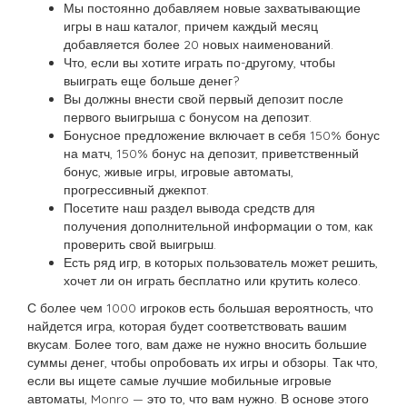
Мы постоянно добавляем новые захватывающие
игры в наш каталог, причем каждый месяц
добавляется более 20 новых наименований.
Что, если вы хотите играть по-другому, чтобы
выиграть еще больше денег?
Вы должны внести свой первый депозит после
первого выигрыша с бонусом на депозит.
Бонусное предложение включает в себя 150% бонус
на матч, 150% бонус на депозит, приветственный
бонус, живые игры, игровые автоматы,
прогрессивный джекпот.
Посетите наш раздел вывода средств для
получения дополнительной информации о том, как
проверить свой выигрыш.
Есть ряд игр, в которых пользователь может решить,
хочет ли он играть бесплатно или крутить колесо.
С более чем 1000 игроков есть большая вероятность, что
найдется игра, которая будет соответствовать вашим
вкусам. Более того, вам даже не нужно вносить большие
суммы денег, чтобы опробовать их игры и обзоры. Так что,
если вы ищете самые лучшие мобильные игровые
автоматы, Monro — это то, что вам нужно. В основе этого