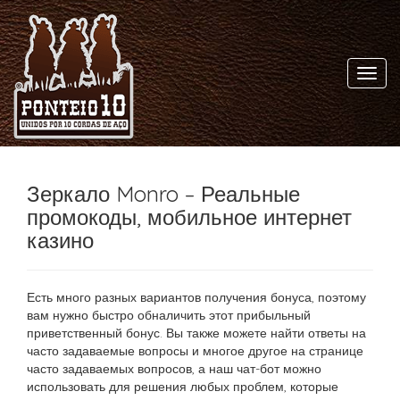
Toggl
navig
Зеркало Monro – Реальные
промокоды, мобильное интернет
казино
Есть много разных вариантов получения бонуса, поэтому
вам нужно быстро обналичить этот прибыльный
приветственный бонус. Вы также можете найти ответы на
часто задаваемые вопросы и многое другое на странице
часто задаваемых вопросов, а наш чат-бот можно
использовать для решения любых проблем, которые