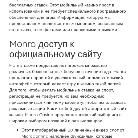
бесплатных ставок. Этот мобильный казино прост в
использовании и не требует специального программного
обеспечения для игры. Информация, которую мы
предоставляем, является только мнением, основанным
на отзывах, а не фактами или правдивыми отзывами.
Monro доступ к
официальному сайту
Monro также предоставляет игрокам множество
различных бездепозитных бонусов в течение года. Monro
предлагает простой и увлекательный пользовательский
интерфейс, который делает игру в казино такой легкой.
Для того, чтобы делать мобильные ставки на спорт,
регистрация не требуется, но вам необходимо
присоединиться к личному кабинету, чтобы использовать
рекламные акции. Как и любой другой авторитетный сайт
казино, Monro Casino предлагает широкий выбор игр с
широким выбором названий в разных жанрах.
Этот пятибарабанный 20-линейный видео-слот от
Microgaming наполнен функциями, которые