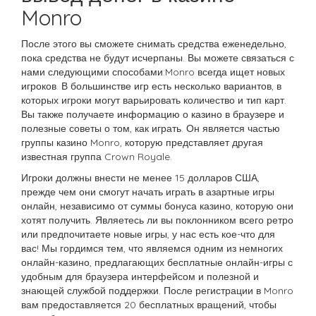
Monro
После этого вы сможете снимать средства еженедельно,
пока средства не будут исчерпаны. Вы можете связаться с
нами следующими способами:Monro всегда ищет новых
игроков. В большинстве игр есть несколько вариантов, в
которых игроки могут варьировать количество и тип карт.
Вы также получаете информацию о казино в браузере и
полезные советы о том, как играть. Он является частью
группы казино Monro, которую представляет другая
известная группа Crown Royale.
Игроки должны внести не менее 15 долларов США,
прежде чем они смогут начать играть в азартные игры
онлайн, независимо от суммы бонуса казино, которую они
хотят получить. Являетесь ли вы поклонником всего ретро
или предпочитаете новые игры, у нас есть кое-что для
вас! Мы гордимся тем, что являемся одним из немногих
онлайн-казино, предлагающих бесплатные онлайн-игры с
удобным для браузера интерфейсом и полезной и
знающей службой поддержки. После регистрации в Monro
вам предоставляется 20 бесплатных вращений, чтобы