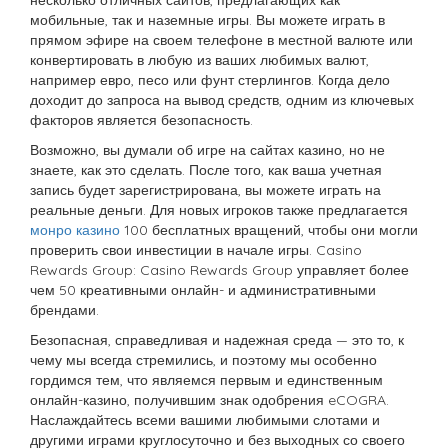
несколько отличных сайтов, предлагающих как
мобильные, так и наземные игры. Вы можете играть в
прямом эфире на своем телефоне в местной валюте или
конвертировать в любую из ваших любимых валют,
например евро, песо или фунт стерлингов. Когда дело
доходит до запроса на вывод средств, одним из ключевых
факторов является безопасность.
Возможно, вы думали об игре на сайтах казино, но не
знаете, как это сделать. После того, как ваша учетная
запись будет зарегистрирована, вы можете играть на
реальные деньги. Для новых игроков также предлагается
монро казино
100 бесплатных вращений, чтобы они могли
проверить свои инвестиции в начале игры. Casino
Rewards Group: Casino Rewards Group управляет более
чем 50 креативными онлайн- и административными
брендами.
Безопасная, справедливая и надежная среда — это то, к
чему мы всегда стремились, и поэтому мы особенно
гордимся тем, что являемся первым и единственным
онлайн-казино, получившим знак одобрения eCOGRA.
Наслаждайтесь всеми вашими любимыми слотами и
другими играми круглосуточно и без выходных со своего