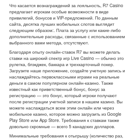
Что касается вознаграждений за лояльность, R7 Casino
предлагает игрокам особые возможности в виде
привилегий, бонусов и VIP-предложений. По данным
сайта, десятка лучших мобильных слотов выглядит
следующим образом:. Плата за услугу или какие-либо
дополнительные расходы, связанные с использованием
выбранного вами метода, отсутствуют.
Благодаря опыту онлайн-ставок R7 вы можете делать
ставки на широкий спектр игр Live Casino — обычно это
рулетка, блэкджек, баккара и трехкарточный покер.
Загрузите наше приложение, создайте учетную запись и
наслаждайтесь первоклассными играми на реальные
деньги в самом популярном онлайн-казино. Также
известный как приветственный бонус, бонус за
регистрацию — это бонус, который игроки получают
после регистрации учетной записи в нашем казино. Вы
можете наслаждаться всем этим онлайн или через
мобильное казино, которое можно загрузить из Google
Play Store или App Store. Требования к ставкам также
довольно скромные — всего 5 канадских долларов.
Минимальные требования к отыгрышу (количество раз,