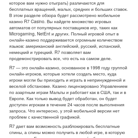
которое вам нужно отыграть) различаются для
бесплатных вращений, малых, средних и больших ставок.
В этом разделе обзора будет рассмотрено мобильное
казино R7 Casino. Вы найдете множество игровых
автоматов от популярных поставщиков игр, таких как
Microgaming, NetEnt и других. Полный игровой опыт в
онлайн-казино поддерживается огромным количеством
языков: американский английский, русский, испанский,
немецкий и турецкий. R7 позволяет вам
продемонстрировать все, что есть на самом деле.
R7 — это онлайн-казино, основанное в 1998 году группой
онлайн-игроков, которые хотели создать место, куда
игроки могли бы приходить и играть в непринужденной и
веселой обстановке. Казино лицензировано Управлением
по азартным играм Мальты и работает как в США, так и в
Европе. Как только вывод будет обработан, он будет
доступен игрокам в течение 24 часов после выполнения
запроса. Что интересно, у этой мобильной версии нет
проблем с качественной графикой.
R7 дает вам возможность разблокировать бесплатные
спины, а спины можно получить в любой игре, в которую