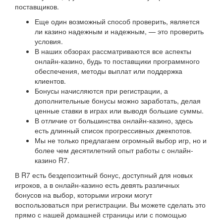
поставщиков.
Еще один возможный способ проверить, является
ли казино надежным и надежным, — это проверить
условия.
В наших обзорах рассматриваются все аспекты
онлайн-казино, будь то поставщики программного
обеспечения, методы выплат или поддержка
клиентов.
Бонусы начисляются при регистрации, а
дополнительные бонусы можно заработать, делая
ценные ставки в играх или выводя большие суммы.
В отличие от большинства онлайн-казино, здесь
есть длинный список прогрессивных джекпотов.
Мы не только предлагаем огромный выбор игр, но и
более чем десятилетний опыт работы с онлайн-
казино R7.
В R7 есть бездепозитный бонус, доступный для новых
игроков, а в онлайн-казино есть девять различных
бонусов на выбор, которыми игроки могут
воспользоваться при регистрации. Вы можете сделать это
прямо с нашей домашней страницы или с помощью