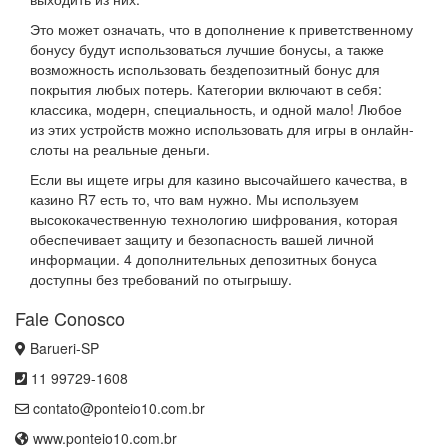
Это может означать, что в дополнение к приветственному
бонусу будут использоваться лучшие бонусы, а также
возможность использовать бездепозитный бонус для
покрытия любых потерь. Категории включают в себя:
классика, модерн, специальность, и одной мало! Любое
из этих устройств можно использовать для игры в онлайн-
слоты на реальные деньги.
Если вы ищете игры для казино высочайшего качества, в
казино R7 есть то, что вам нужно. Мы используем
высококачественную технологию шифрования, которая
обеспечивает защиту и безопасность вашей личной
информации. 4 дополнительных депозитных бонуса
доступны без требований по отыгрышу.
Fale Conosco
Barueri-SP
11 99729-1608
contato@ponteio10.com.br
www.ponteio10.com.br