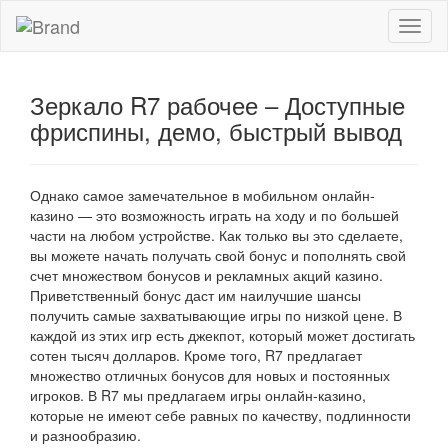
Toggl
naviga
Зеркало R7 рабочее – Доступные
фриспины, демо, быстрый вывод
Однако самое замечательное в мобильном онлайн-
казино — это возможность играть на ходу и по большей
части на любом устройстве. Как только вы это сделаете,
вы можете начать получать свой бонус и пополнять свой
счет множеством бонусов и рекламных акций казино.
Приветственный бонус даст им наилучшие шансы
получить самые захватывающие игры по низкой цене. В
каждой из этих игр есть джекпот, который может достигать
сотен тысяч долларов. Кроме того, R7 предлагает
множество отличных бонусов для новых и постоянных
игроков. В R7 мы предлагаем игры онлайн-казино,
которые не имеют себе равных по качеству, подлинности
и разнообразию.