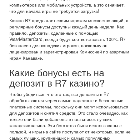
компьютеров или мобильных устройств, а это означает,
что для начала игры не требуется загрузка!
Казино R7 предлагает своим игрокам множество акций, а
регулярные бонусы доступны каждый день недели. Как
правило, депозиты, сделанные с помощью
Visa/MasterCard, всегда будут соответствовать 100%. R7
безопасен для канадских игроков, поскольку он
лицензирован и зарегистрирован Комиссией по азартным
играм Канаваке.
Какие бонусы есть на
депозит в R7 казино?
Чтобы убедиться, что это так, все депозиты в R7
обрабатываются через самые надежные и безопасные
платежные системы, поскольку они могут использоваться
для депозитов и снятия средств. Это стало очевидно, как
только они были добавлены в наш список лучших
канадских казино. Эти богатства были использованы с
пользой, и игры на сайте поступают от некоторых, если не
самых лучших, крупнейших и самых популярных