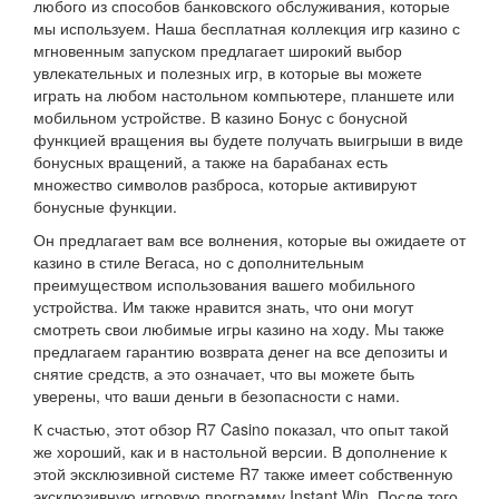
любого из способов банковского обслуживания, которые
мы используем. Наша бесплатная коллекция игр казино с
мгновенным запуском предлагает широкий выбор
увлекательных и полезных игр, в которые вы можете
играть на любом настольном компьютере, планшете или
мобильном устройстве. В казино Бонус с бонусной
функцией вращения вы будете получать выигрыши в виде
бонусных вращений, а также на барабанах есть
множество символов разброса, которые активируют
бонусные функции.
Он предлагает вам все волнения, которые вы ожидаете от
казино в стиле Вегаса, но с дополнительным
преимуществом использования вашего мобильного
устройства. Им также нравится знать, что они могут
смотреть свои любимые игры казино на ходу. Мы также
предлагаем гарантию возврата денег на все депозиты и
снятие средств, а это означает, что вы можете быть
уверены, что ваши деньги в безопасности с нами.
К счастью, этот обзор R7 Casino показал, что опыт такой
же хороший, как и в настольной версии. В дополнение к
этой эксклюзивной системе R7 также имеет собственную
эксклюзивную игровую программу Instant Win. После того,