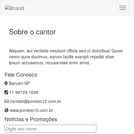
Toggl
naviga
Sobre o cantor
Aliquam, aut veritatis nesciunt officia sed ut doloribus! Quasi
nemo quos ducimus, earum facilis suscipit repellat vitae
ipsum accusamus, recusandae enim amet.
Fale Conosco
Barueri-SP
11 99729-1608
contato@ponteio10.com.br
www.ponteio10.com.br
Notícias e Promoções