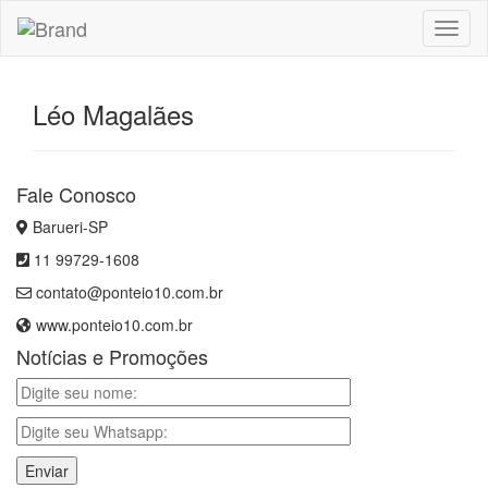
Toggl
naviga
Léo Magalães
Fale Conosco
Barueri-SP
11 99729-1608
contato@ponteio10.com.br
www.ponteio10.com.br
Notícias e Promoções