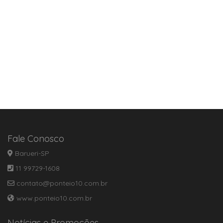
Fale Conosco
Barueri-SP
11 99729-1608
contato@ponteio10.com.br
www.ponteio10.com.br
Notícias e Promoções