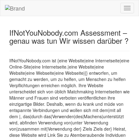
Toggl
naviga
IfNotYouNobody.com Assessment –
genau was tun Wir wissen darüber ?
IfNotYouNobody.com ist {eine Website|eine Internetseite|eine
Online-Site|eine Internetseite.|eine Website|eine
Website|eine Webseite|eine Webseite|{} entworfen, um
gemacht zu werden, um zu helfen, um Menschen zu helfen
Verpflichtungen erreichen möglich. Ihre Website
unterscheidet sich von üblich Matchmaking Internetseiten wie
Männer und Frauen sind verboten veröffentlichen ihre
einzigartige Bilder. Deshalb, wenn du krank und müde von
entspannte Verbindungen und wollen sich mit dem|mit all
dem |, das|durch das|Verwenden|des|Machens|unterstützt
wird, abfinden Verwendung von|unter Verwendung
von|zusammen mit|Verwendung der} Ziels Ziels der} Heirat,
diese Website wird Link Sie zu Atemberaubende Individuen