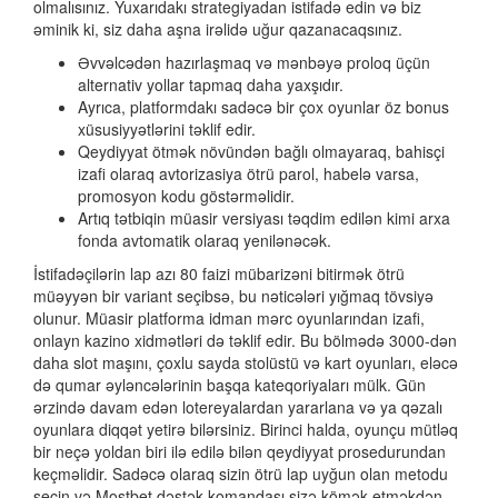
olmalısınız. Yuxarıdakı strategiyadan istifadə edin və biz
əminik ki, siz daha aşna irəlidə uğur qazanacaqsınız.
Əvvəlcədən hazırlaşmaq və mənbəyə proloq üçün
alternativ yollar tapmaq daha yaxşıdır.
Ayrıca, platformdakı sadəcə bir çox oyunlar öz bonus
xüsusiyyətlərini təklif edir.
Qeydiyyat ötmək növündən bağlı olmayaraq, bahisçi
izafi olaraq avtorizasiya ötrü parol, habelə varsa,
promosyon kodu göstərməlidir.
Artıq tətbiqin müasir versiyası təqdim edilən kimi arxa
fonda avtomatik olaraq yenilənəcək.
İstifadəçilərin lap azı 80 faizi mübarizəni bitirmək ötrü
müəyyən bir variant seçibsə, bu nəticələri yığmaq tövsiyə
olunur. Müasir platforma idman mərc oyunlarından izafi,
onlayn kazino xidmətləri də təklif edir. Bu bölmədə 3000-dən
daha slot maşını, çoxlu sayda stolüstü və kart oyunları, eləcə
də qumar əyləncələrinin başqa kateqoriyaları mülk. Gün
ərzində davam edən lotereyalardan yararlana və ya qəzalı
oyunlara diqqət yetirə bilərsiniz. Birinci halda, oyunçu mütləq
bir neçə yoldan biri ilə edilə bilən qeydiyyat prosedurundan
keçməlidir. Sadəcə olaraq sizin ötrü lap uyğun olan metodu
seçin və Mostbet dəstək komandası sizə kömək etməkdən