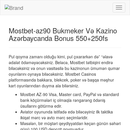
Toggl
naviga
Mostbet-az90 Bukmeker Və Kazino
Azərbaycanda Bonus 550+250fs
Pul qoyma zamanı olduğu kimi, pul çıxararkən də” “əlavə
ədalət ödəməyəcəksiniz. Beləcə, Mostbet tətbiqini endirə
biləcəksiniz və onun vasitəsilə bu kazinonun ümumən qumar
oyunlarını oynaya biləcəksiniz. Mostbet Casinos
platformasında bakkara, blekcek, poker və başqa məşhur
kart oyunlarından duyma ala bilərsiniz.
Mostbet AZ-90 Visa, Master card, PayPal və standard
bank köçürmələri iç olmaqla rəngarəng ödəniş
üsullarını götürmə edir.
Aviator oyununda istifadə edə biləcəyiniz ilk taktika
ikiqat mərc və avto mərc seçimləridir.
Məsələn, bir müştəri qeydiyyatdan keçən günün səhəri
günü 100 USD depozit qoymuşdur.