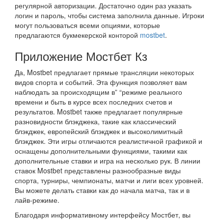
регулярной авторизации. Достаточно один раз указать
логин и пароль, чтобы система заполнила данные. Игроки
могут пользоваться всеми опциями, которые
предлагаются букмекерской конторой
mostbet
.
Приложение Мостбет Кз
Да, Mostbet предлагает прямые трансляции некоторых
видов спорта и событий. Эта функция позволяет вам
наблюдать за происходящим в” “режиме реального
времени и быть в курсе всех последних счетов и
результатов. Mostbet также предлагает популярные
разновидности блэкджека, такие как классический
блэкджек, европейский блэкджек и высоколимитный
блэкджек. Эти игры отличаются реалистичной графикой и
оснащены дополнительными функциями, такими как
дополнительные ставки и игра на несколько рук. В линии
ставок Mostbet представлены разнообразные виды
спорта, турниры, чемпионаты, матчи и лиги всех уровней.
Вы можете делать ставки как до начала матча, так и в
лайв-режиме.
Благодаря информативному интерфейсу Мостбет, вы