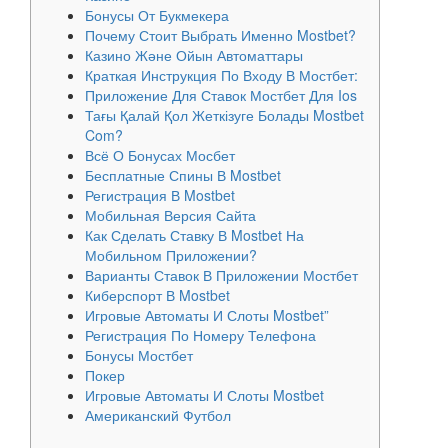
Бонусы От Букмекера
Почему Стоит Выбрать Именно Mostbet?
Казино Және Ойын Автоматтары
Краткая Инструкция По Входу В Мостбет:
Приложение Для Ставок Мостбет Для Ios
Тағы Қалай Қол Жеткізуге Болады Mostbet
Com?
Всё О Бонусах Мосбет
Бесплатные Спины В Mostbet
Регистрация В Mostbet
Мобильная Версия Сайта
Как Сделать Ставку В Mostbet На
Мобильном Приложении?
Варианты Ставок В Приложении Мостбет
Киберспорт В Mostbet
Игровые Автоматы И Слоты Mostbet”
Регистрация По Номеру Телефона
Бонусы Мостбет
Покер
Игровые Автоматы И Слоты Mostbet
Американский Футбол