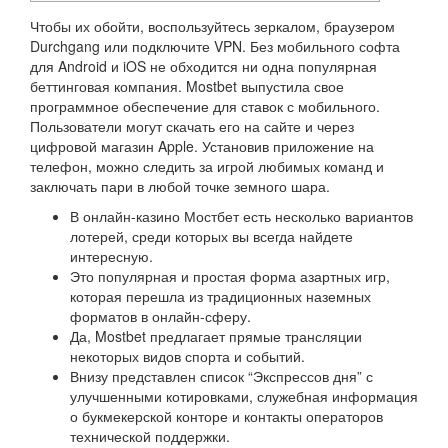
Чтобы их обойти, воспользуйтесь зеркалом, браузером
Durchgang или подключите VPN. Без мобильного софта
для Android и iOS не обходится ни одна популярная
беттинговая компания. Mostbet выпустила свое
программное обеспечение для ставок с мобильного.
Пользователи могут скачать его на сайте и через
цифровой магазин Apple. Установив приложение на
телефон, можно следить за игрой любимых команд и
заключать пари в любой точке земного шара.
В онлайн-казино Мостбет есть несколько вариантов
лотерей, среди которых вы всегда найдете
интересную.
Это популярная и простая форма азартных игр,
которая перешла из традиционных наземных
форматов в онлайн-сферу.
Да, Mostbet предлагает прямые трансляции
некоторых видов спорта и событий.
Внизу представлен список “Экспрессов дня” с
улучшенными котировками, служебная информация
о букмекерской конторе и контакты операторов
технической поддержки.