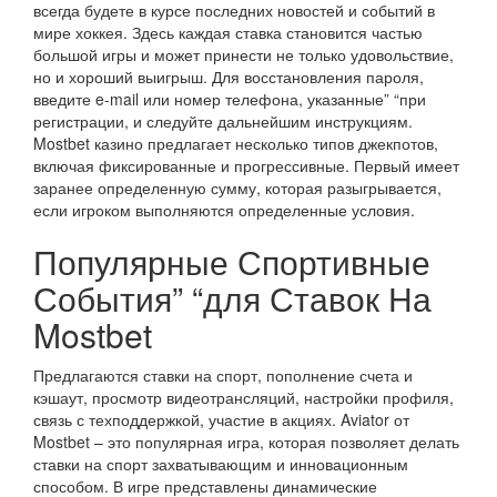
всегда будете в курсе последних новостей и событий в
мире хоккея. Здесь каждая ставка становится частью
большой игры и может принести не только удовольствие,
но и хороший выигрыш. Для восстановления пароля,
введите e-mail или номер телефона, указанные” “при
регистрации, и следуйте дальнейшим инструкциям.
Mostbet казино предлагает несколько типов джекпотов,
включая фиксированные и прогрессивные. Первый имеет
заранее определенную сумму, которая разыгрывается,
если игроком выполняются определенные условия.
Популярные Спортивные
События” “для Ставок На
Mostbet
Предлагаются ставки на спорт, пополнение счета и
кэшаут, просмотр видеотрансляций, настройки профиля,
связь с техподдержкой, участие в акциях. Aviator от
Mostbet – это популярная игра, которая позволяет делать
ставки на спорт захватывающим и инновационным
способом. В игре представлены динамические