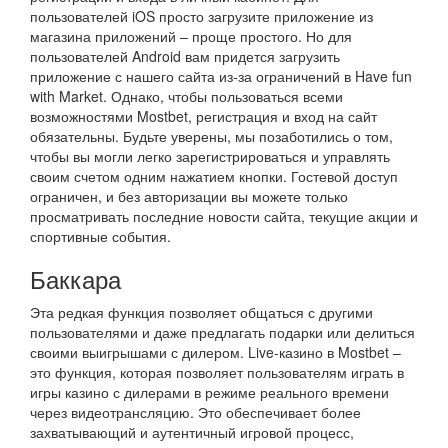
пользователей iOS просто загрузите приложение из
магазина приложений – проще простого. Но для
пользователей Android вам придется загрузить
приложение с нашего сайта из-за ограничений в Have fun
with Market. Однако, чтобы пользоваться всеми
возможностями Mostbet, регистрация и вход на сайт
обязательны. Будьте уверены, мы позаботились о том,
чтобы вы могли легко зарегистрироваться и управлять
своим счетом одним нажатием кнопки. Гостевой доступ
ограничен, и без авторизации вы можете только
просматривать последние новости сайта, текущие акции и
спортивные события.
Баккара
Эта редкая функция позволяет общаться с другими
пользователями и даже предлагать подарки или делиться
своими выигрышами с дилером. Live-казино в Mostbet –
это функция, которая позволяет пользователям играть в
игры казино с дилерами в режиме реального времени
через видеотрансляцию. Это обеспечивает более
захватывающий и аутентичный игровой процесс,