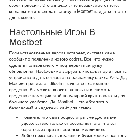
своей прибыли. Это означает, что независимо от того,
когда вы хотите сделать ставку, в Mostbet найдется что-то
для каждого.
Настольные Игры В
Mostbet
Если установленная версия устареет, система сама
сообщит о появлении нового софта. Все, что нужно
сделать пользователю – подтвердить загрузку
обновлений. Необходимо загрузить инсталлятор в память
устройства и дать согласие на распаковку файла APK. Да,
Mostbet принимает Bitcoin в качестве платежного
средства. Вы можете вносить депозиты и снимать
средства с помощью этой популярной криптовалюты для
большего удобства. Да, Mostbet – это абсолютно
безопасный и надежный сайт для ставок.
Помните, что сам процесс игры уже доставляет
удовольствие только от осознания того, что вы
боретесь за приз в несколько миллионов.
Добро пожаловать в казино и букмекерскую контору