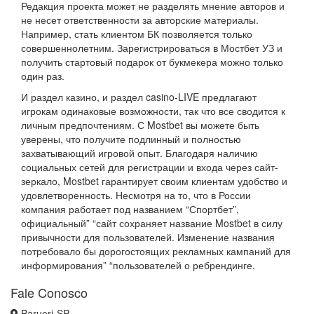
Редакция проекта может не разделять мнение авторов и
не несет ответственности за авторские материалы.
Например, стать клиентом БК позволяется только
совершеннолетним. Зарегистрироваться в Мостбет УЗ и
получить стартовый подарок от букмекера можно только
один раз.
И раздел казино, и раздел casino-LIVE предлагают
игрокам одинаковые возможности, так что все сводится к
личным предпочтениям. С Mostbet вы можете быть
уверены, что получите подлинный и полностью
захватывающий игровой опыт. Благодаря наличию
социальных сетей для регистрации и входа через сайт-
зеркало, Mostbet гарантирует своим клиентам удобство и
удовлетворенность. Несмотря на то, что в России
компания работает под названием “Спортбет”,
официальный” “сайт сохраняет название Mostbet в силу
привычности для пользователей. Изменение названия
потребовало бы дорогостоящих рекламных кампаний для
информирования” “пользователей о ребрендинге.
Fale Conosco
Barueri-SP