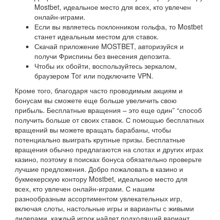
Mostbet, идеальное место для всех, кто увлечен
онлайн-играми.
Если вы являетесь поклонником гольфа, то Mostbet
станет идеальным местом для ставок.
Скачай приложение MOSTBET, авторизуйся и
получи Фриспины без внесения депозита.
Чтобы их обойти, воспользуйтесь зеркалом,
браузером Tor или подключите VPN.
Кроме того, благодаря часто проводимым акциям и
бонусам вы сможете еще больше увеличить свою
прибыль. Бесплатные вращения – это еще один” “способ
получить больше от своих ставок. С помощью бесплатных
вращений вы можете вращать барабаны, чтобы
потенциально выиграть крупные призы. Бесплатные
вращения обычно предлагаются на слотах и других играх
казино, поэтому в поисках бонуса обязательно проверьте
лучшие предложения. Добро пожаловать в казино и
букмекерскую контору Mostbet, идеальное место для
всех, кто увлечен онлайн-играми. С нашим
разнообразным ассортиментом увлекательных игр,
включая слоты, настольные игры и варианты с живыми
дилерами, каждый игрок найдет подходящий вариант.