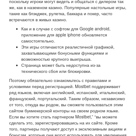
поскольку игроки могут видеть и общаться с дилером так
же, как в наземном казино. Популярные настольные игры,
такие как блэкджек, рулетка, баккара и покер, часто
встречаются в живых казино.
Как и в случае с софтом для Google android,
приложение для apple iphone обновляется
самостоятельно.
Эти игры отличаются реалистичной графикой,
захватывающими бонусными функциями и
возможностью крупного выигрыша.
Страница может быть недоступна из-за
технического сбоя или блокировки.
Поэтому обязательно ознакомьтесь с правилами и
условиями перед регистрацией. Mostbet поддерживает
ряд языков, включая английский, испанский, итальянский,
французский, португальский. Таким образом, независимо
от того, откуда вы родом, вы сможете пользоваться этим
сайтом букмекерской конторы на своем родном языке.
Если вы хотите стать партнером Mostbet,” “вы можете
сделать это, зарегистрировавшись на их сайте. Кроме
того, партнеры получают доступ к эксклюзивным акциям и
бонусам, которые они могут использовать для увеличения