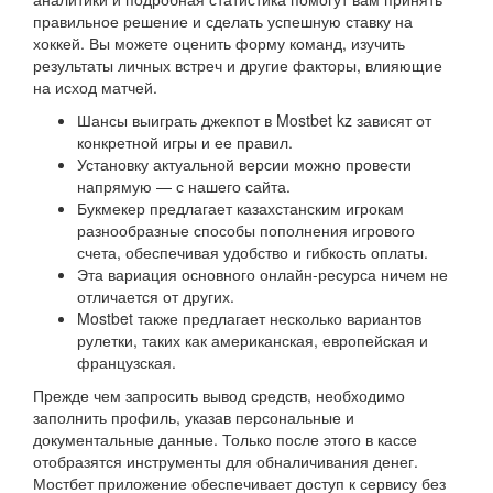
правильное решение и сделать успешную ставку на
хоккей. Вы можете оценить форму команд, изучить
результаты личных встреч и другие факторы, влияющие
на исход матчей.
Шансы выиграть джекпот в Mostbet kz зависят от
конкретной игры и ее правил.
Установку актуальной версии можно провести
напрямую — с нашего сайта.
Букмекер предлагает казахстанским игрокам
разнообразные способы пополнения игрового
счета, обеспечивая удобство и гибкость оплаты.
Эта вариация основного онлайн-ресурса ничем не
отличается от других.
Mostbet также предлагает несколько вариантов
рулетки, таких как американская, европейская и
французская.
Прежде чем запросить вывод средств, необходимо
заполнить профиль, указав персональные и
документальные данные. Только после этого в кассе
отобразятся инструменты для обналичивания денег.
Мостбет приложение обеспечивает доступ к сервису без