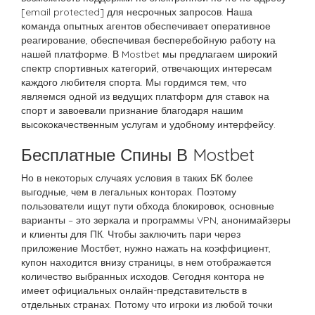
[email protected] для несрочных запросов. Наша
команда опытных агентов обеспечивает оперативное
реагирование, обеспечивая бесперебойную работу на
нашей платформе. В Mostbet мы предлагаем широкий
спектр спортивных категорий, отвечающих интересам
каждого любителя спорта. Мы гордимся тем, что
являемся одной из ведущих платформ для ставок на
спорт и завоевали признание благодаря нашим
высококачественным услугам и удобному интерфейсу.
Бесплатные Спины В Mostbet
Но в некоторых случаях условия в таких БК более
выгодные, чем в легальных конторах. Поэтому
пользователи ищут пути обхода блокировок, основные
варианты – это зеркала и программы VPN, анонимайзеры
и клиенты для ПК. Чтобы заключить пари через
приложение Мостбет, нужно нажать на коэффициент,
купон находится внизу страницы, в нем отображается
количество выбранных исходов. Сегодня контора не
имеет официальных онлайн-представительств в
отдельных странах. Потому что игроки из любой точки