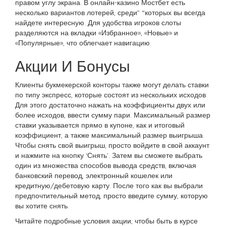
правом углу экрана. В онлайн-казино Мостбет есть
несколько вариантов лотерей, среди” “которых вы всегда
найдете интересную. Для удобства игроков слоты
разделяются на вкладки «Избранное», «Новые» и
«Популярные», что облегчает навигацию.
Акции И Бонусы
Клиенты букмекерской конторы также могут делать ставки
по типу экспресс, которые состоят из нескольких исходов.
Для этого достаточно нажать на коэффициенты двух или
более исходов, ввести сумму пари. Максимальный размер
ставки указывается прямо в купоне, как и итоговый
коэффициент, а также максимальный размер выигрыша.
Чтобы снять свой выигрыш, просто войдите в свой аккаунт
и нажмите на кнопку ‘Снять’. Затем вы сможете выбрать
один из множества способов вывода средств, включая
банковский перевод, электронный кошелек или
кредитную/дебетовую карту. После того как вы выбрали
предпочтительный метод, просто введите сумму, которую
вы хотите снять.
Читайте подробные условия акции, чтобы быть в курсе