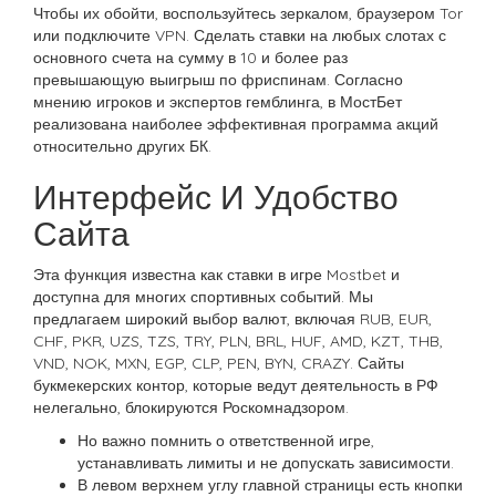
Чтобы их обойти, воспользуйтесь зеркалом, браузером Tor
или подключите VPN. Сделать ставки на любых слотах с
основного счета на сумму в 10 и более раз
превышающую выигрыш по фриспинам. Согласно
мнению игроков и экспертов гемблинга, в МостБет
реализована наиболее эффективная программа акций
относительно других БК.
Интерфейс И Удобство
Сайта
Эта функция известна как ставки в игре Mostbet и
доступна для многих спортивных событий. Мы
предлагаем широкий выбор валют, включая RUB, EUR,
CHF, PKR, UZS, TZS, TRY, PLN, BRL, HUF, AMD, KZT, THB,
VND, NOK, MXN, EGP, CLP, PEN, BYN, CRAZY. Сайты
букмекерских контор, которые ведут деятельность в РФ
нелегально, блокируются Роскомнадзором.
Но важно помнить о ответственной игре,
устанавливать лимиты и не допускать зависимости.
В левом верхнем углу главной страницы есть кнопки