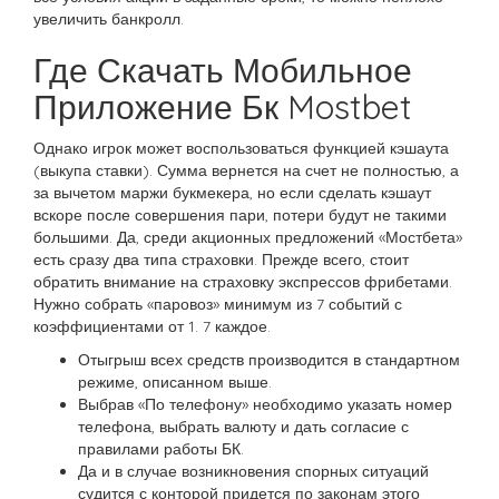
увеличить банкролл.
Где Скачать Мобильное
Приложение Бк Mostbet
Однако игрок может воспользоваться функцией кэшаута
(выкупа ставки). Сумма вернется на счет не полностью, а
за вычетом маржи букмекера, но если сделать кэшаут
вскоре после совершения пари, потери будут не такими
большими. Да, среди акционных предложений «Мостбета»
есть сразу два типа страховки. Прежде всего, стоит
обратить внимание на страховку экспрессов фрибетами.
Нужно собрать «паровоз» минимум из 7 событий с
коэффициентами от 1. 7 каждое.
Отыгрыш всех средств производится в стандартном
режиме, описанном выше.
Выбрав «По телефону» необходимо указать номер
телефона, выбрать валюту и дать согласие с
правилами работы БК.
Да и в случае возникновения спорных ситуаций
судится с конторой придется по законам этого