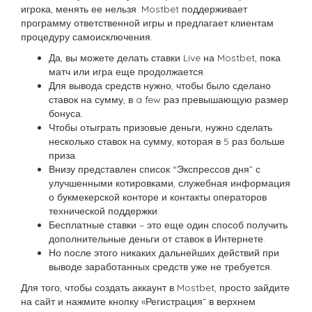
игрока, менять ее нельзя. Mostbet поддерживает
программу ответственной игры и предлагает клиентам
процедуру самоисключения.
Да, вы можете делать ставки Live на Mostbet, пока
матч или игра еще продолжается.
Для вывода средств нужно, чтобы было сделано
ставок на сумму, в a few раз превышающую размер
бонуса.
Чтобы отыграть призовые деньги, нужно сделать
несколько ставок на сумму, которая в 5 раз больше
приза.
Внизу представлен список “Экспрессов дня” с
улучшенными котировками, служебная информация
о букмекерской конторе и контакты операторов
технической поддержки.
Бесплатные ставки – это еще один способ получить
дополнительные деньги от ставок в Интернете.
Но после этого никаких дальнейших действий при
выводе заработанных средств уже не требуется.
Для того, чтобы создать аккаунт в Mostbet, просто зайдите
на сайт и нажмите кнопку «Регистрация” в верхнем