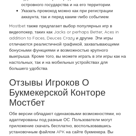
островного государства и на его территории.
Указать промокод можно как при регистрации
аккаунта, так и перед каким-либо событием.
Mostbet также предлагает выбор популярных игр в
видеопокер, таких как Jacks or perhaps Better, Aces in
addition to Faces, Deuces Crazy и другие. Эти игры
отличаются реалистичной графикой, захватывающими
бонусными функциями и возможностью крупного
выигрыша. Кроме того, вы можете играть в эти игры как на
настольных, так и на мобильных устройствах для
большего удобства.
Отзывы Игроков О
Букмекерской Конторе
Мостбет
Обе версии обладают одинаковыми возможностями, но
адаптированы под разные ОС. Пользователи могут
приложение скачать бесплатно, воспользовавшись
установочным файлом APK на сайте букмекера. Вы