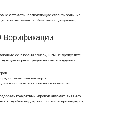
гровые автоматы, позволяющие ставить большие
муществом выступает и обширный функционал,
О Верификации
обавьте ее в белый список, и вы не пропустите
годовщиной регистрации на сайте и другими
еров.
предоставив скан паспорта.
одимости платить налоги на свой выигрыш.
одобрать конкретный игровой автомат, зная его
зи со службой поддержки, логотипы провайдеров,