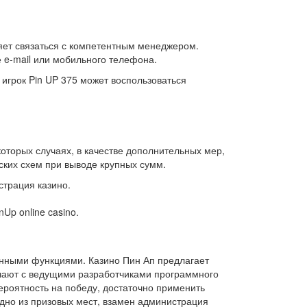
яет связаться с компетентным менеджером.
 e-mail или мобильного телефона.
 игрок Pin UP 375 может воспользоваться
оторых случаях, в качестве дополнительных мер,
еских схем при выводе крупных сумм.
страция казино.
p online casino.
онными функциями. Казино Пин Ап предлагает
ничают с ведущими разработчиками программного
ероятность на победу, достаточно применить
одно из призовых мест, взамен администрация