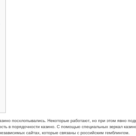
о
казино посхлопывались. Некоторые работают, но при этом явно подк
сть в порядочности казино. С помощью специальных зеркал казино
езависимых сайтах, которые связаны с российским гемблингом.