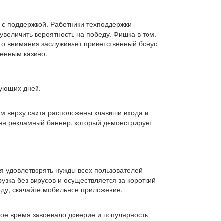
я с поддержкой. Работники техподдержки
увеличить вероятность на победу. Фишка в том,
го внимания заслуживает приветственный бонус
ценным казино.
дующих дней.
м верху сайта расположены клавиши входа и
жен рекламный баннер, который демонстрирует
ся удовлетворять нужды всех пользователей
узка без вирусов и осуществляется за короткий
ходу, скачайте мобильное приложение.
кое время завоевало доверие и популярность