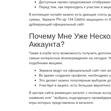
Доступные промо-предложения отображают
Перед тем, как переходить к участию в акци
В коллекции онлайн казино есть дающие слоты д
суммы. Зеркало Pin-up 134 Casino защищено от 
дублирующий официальный сайт.
Почему Мне Уже Неско
Аккаунта?
Также в клубе есть возможность получить дополн
самые интересные вознаграждения на сегодня. Н
подобными вещами.
Зеркала ведут на официальный сайт пин ап
Во время создания профиля, необходимо ук
Это делает казино популярным выбором для
Участвуя в акциях, есть большая вероятнос
В центре сайта размещен каталог с полным ассор
название или” “выбрать подходящего провайдера
игры которых представлены в каталоге.