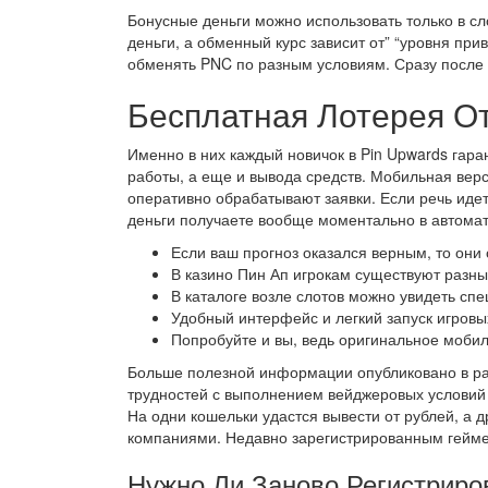
Бонусные деньги можно использовать только в с
деньги, а обменный курс зависит от” “уровня при
обменять PNC по разным условиям. Сразу после о
Бесплатная Лотерея От
Именно в них каждый новичок в Pin Upwards гаран
работы, а еще и вывода средств. Мобильная верси
оперативно обрабатывают заявки. Если речь идет 
деньги получаете вообще моментально в автомати
Если ваш прогноз оказался верным, то они 
В казино Пин Ап игрокам существуют разны
В каталоге возле слотов можно увидеть сп
Удобный интерфейс и легкий запуск игров
Попробуйте и вы, ведь оригинальное моби
Больше полезной информации опубликовано в ра
трудностей с выполнением вейджеровых условий 
На одни кошельки удастся вывести от рублей, а 
компаниями. Недавно зарегистрированным гейме
Нужно Ли Заново Регистриро