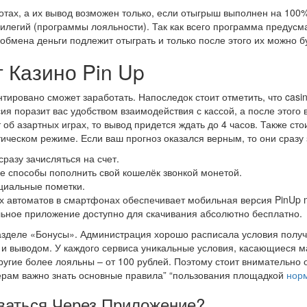
лотах, а их вывод возможен только, если отыгрыш выполнен на 10
вилегий (программы лояльности). Так как всего программа предусм
бмена деньги подлежит отыграть и только после этого их можно б
 Казино Pin Up
тировано сможет заработать. Напоследок стоит отметить, что casi
я поразит вас удобством взаимодействия с кассой, а после этого 
об азартных играх, то вывод придется ждать до 4 часов. Также стои
ческом режиме. Если ваш прогноз оказался верным, то они сразу з
сразу зачисляться на счет.
е способы пополнить свой кошелёк звонкой монетой.
ециальные пометки.
ых автоматов в смартфонах обеспечивает мобильная версия PinUp 
льное приложение доступно для скачивания абсолютно бесплатно.
зделе «Бонусы». Администрация хорошо расписала условия получе
и выводом. У каждого сервиса уникальные условия, касающиеся м
другие более лояльны – от 100 рублей. Поэтому стоит внимательн
рам важно знать основные правила” “пользования площадкой
нор
ваться Через Приложение?