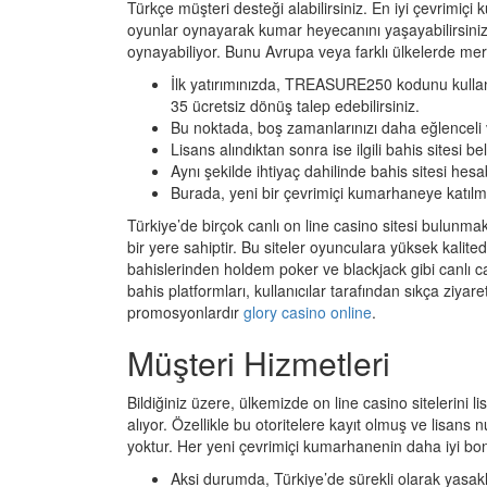
Türkçe müşteri desteği alabilirsiniz. En iyi çevrimiç
oyunlar oynayarak kumar heyecanını yaşayabilirsini
oynayabiliyor. Bunu Avrupa veya farklı ülkelerde me
İlk yatırımınızda, TREASURE250 kodunu kulla
35 ücretsiz dönüş talep edebilirsiniz.
Bu noktada, boş zamanlarınızı daha eğlenceli ve
Lisans alındıktan sonra ise ilgili bahis sitesi b
Aynı şekilde ihtiyaç dahilinde bahis sitesi he
Burada, yeni bir çevrimiçi kumarhaneye katı
Türkiye’de birçok canlı on line casino sitesi bulunmak
bir yere sahiptir. Bu siteler oyunculara yüksek kalited
bahislerinden holdem poker ve blackjack gibi canlı casi
bahis platformları, kullanıcılar tarafından sıkça ziya
promosyonlardır
glory casino online
.
Müşteri Hizmetleri
Bildiğiniz üzere, ülkemizde on line casino sitelerini 
alıyor. Özellikle bu otoritelere kayıt olmuş ve lisan
yoktur. Her yeni çevrimiçi kumarhanenin daha iyi bon
Aksi durumda, Türkiye’de sürekli olarak yasakla