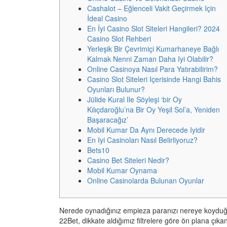
Cashalot – Eğlenceli Vakit Geçirmek Için
İdeal Casino
En İyi Casino Slot Siteleri Hangileri? 2024
Casino Slot Rehberi
Yerleşik Bir Çevrimiçi Kumarhaneye Bağlı
Kalmak Nenni Zaman Daha Iyi Olabilir?
Online Casinoya Nasıl Para Yatırabilirim?
Casino Slot Siteleri Içerisinde Hangi Bahis
Oyunları Bulunur?
Jülide Kural Ile Söyleşi ‘bir Oy
Kılıçdaroğlu’na Bir Oy Yeşil Sol’a, Yeniden
Başaracağız’
Mobil Kumar Da Aynı Derecede Iyidir
En Iyi Casinoları Nasıl Belirliyoruz?
Bets10
Casino Bet Siteleri Nedir?
Mobil Kumar Oynama
Online Casinolarda Bulunan Oyunlar
Nerede oynadığınız empieza paranızı nereye koyduğu
22Bet, dikkate aldığımız filtrelere göre ön plana çık