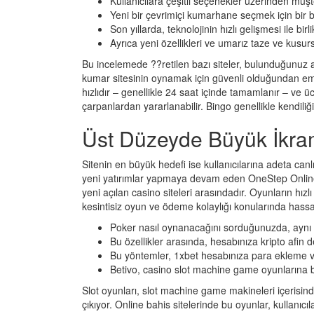
Kullanıcılara çeşitli seçenekler üzerinden müş
Yeni bir çevrimiçi kumarhane seçmek için bir b
Son yıllarda, teknolojinin hızlı gelişmesi ile
Ayrıca yeni özellikleri ve umarız taze ve kusu
Bu incelemede ??retilen bazı siteler, bulunduğunuz ala
kumar sitesinin oynamak için güvenli olduğundan emi
hızlıdır – genellikle 24 saat içinde tamamlanır – ve 
çarpanlardan yararlanabilir. Bingo genellikle kendiliğ
Üst Düzeyde Büyük İkra
Sitenin en büyük hedefi ise kullanıcılarına adeta can
yeni yatırımlar yapmaya devam eden OneStep Online 
yeni açılan casino siteleri arasındadır. Oyunların hız
kesintisiz oyun ve ödeme kolaylığı konularında hassas
Poker nasıl oynanacağını sorduğunuzda, aynı c
Bu özellikler arasında, hesabınıza kripto afin
Bu yöntemler, 1xbet hesabınıza para ekleme ve ç
Betivo, casino slot machine game oyunlarına b
Slot oyunları, slot machine game makineleri içerisin
çıkıyor. Online bahis sitelerinde bu oyunlar, kullanı