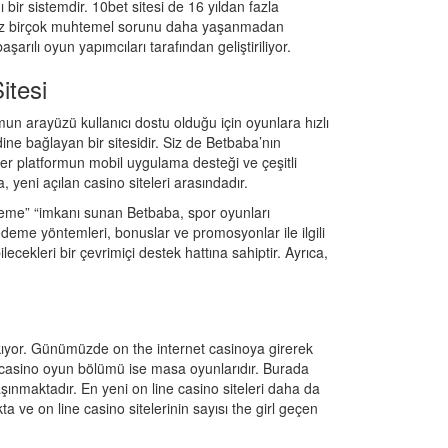
bir sistemdir. 10bet sitesi de 16 yıldan fazla
ceğiniz birçok muhtemel sorunu daha yaşanmadan
rılı oyun yapımcıları tarafından geliştiriliyor.
itesi
rmun arayüzü kullanıcı dostu olduğu için oyunlara hızlı
ine bağlayan bir sitesidir. Siz de Betbaba’nın
er platformun mobil uygulama desteği ve çeşitli
yeni açılan casino siteleri arasındadır.
izleme” “imkanı sunan Betbaba, spor oyunları
ödeme yöntemleri, bonuslar ve promosyonlar ile ilgili
cekleri bir çevrimiçi destek hattına sahiptir. Ayrıca,
 çıkıyor. Günümüzde on the internet casinoya girerek
e casino oyun bölümü ise masa oyunlarıdır. Burada
şınmaktadır. En yeni on line casino siteleri daha da
 ve on line casino sitelerinin sayısı the girl geçen