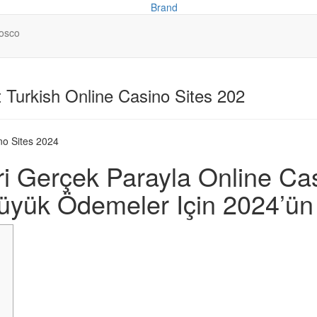
osco
 Turkish Online Casino Sites 202
no Sites 2024
ri Gerçek Parayla Online Ca
yük Ödemeler Için 2024’ün E