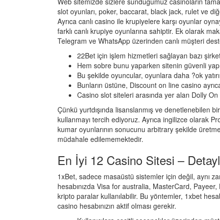
Web sitemizde sizlere sunduğumuz casinoların tamamın
slot oyunları, poker, baccarat, black jack, rulet ve di
Ayrıca canlı casino ile krupiyelere karşı oyunlar oynay
farklı canlı krupiye oyunlarına sahiptir. Ek olarak m
Telegram ve WhatsApp üzerinden canlı müşteri deste
22Bet için işlem hizmetleri sağlayan bazı şirke
Hem sobre bunu yaparken sitenin güvenli yapıs
Bu şekilde oyuncular, oyunlara daha ?ok yatırı
Bunların üstüne, Discount on line casino ayrıc
Casino slot siteleri arasında yer alan Dolly On
Çünkü yurtdışında lisanslanmış ve denetlenebilen birç
kullanmayı tercih ediyoruz. Ayrıca ingilizce olarak Pro
kumar oyunlarının sonucunu arbitrary şekilde üretmey
müdahale edilememektedir.
En İyi 12 Casino Sitesi – Detayl
1xBet, sadece masaüstü sistemler için değil, aynı z
hesabınızda Visa for australia, MasterCard, Payeer, B
kripto paralar kullanılabilir. Bu yöntemler, 1xbet hes
casino hesabınızın aktif olması gerekir.