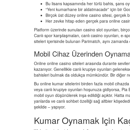
Bu lisans kapsamında her türlü bahis, şans oyun
“Yeni kumarhane bir aldatmacadır” için bir Goo
Birçok üst düzey online casino sitesi, gerçek bir
Her zevke hitap eden gerçek para online casin
Platform üzerinde sunulan casino slot oyunları, birçok
Canlı spor karşılaşmaları, canlı casino oyunları, e-sp
siteleri içerisinde bulunan Parimatch, aynı zamanda c
Mobil Cihaz Üzerinden Oynam
Online online casino siteleri arasında durante sevilen 
kazanıyor. Genellikle canlı krupiye oyunları geleneks
bahisleri bulmak da oldukça mümkündür. Bir diğer n
Bu online kumar sitelerini birden fazla mobil cihazda 
veya canlı krupiye oyunları hoşunuza gidiyorsa, Pia B
mobil oyun düşünülerek inşa edildiği açıktır. Hatta ma
yanlarda ve canlı sohbet özelliği sağ altbier köşededi
şekilde – yapıyor.
Kumar Oynamak Için Kaç