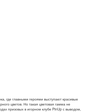
ека, где главными героями выступают красивые
ного цветов. Но такая цветовая гамма не
дах призовых в игорном клубе PinUp с выводом,