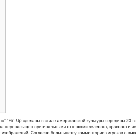
о” “Pin-Up сделаны в стиле американской культуры середины 20 в
а перенасыщен оригинальными оттенками зеленого, красного и чер
 изображений. Согласно большинству комментариев игроков о выво