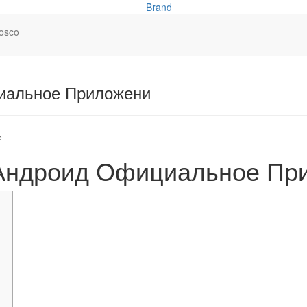
osco
циальное Приложени
е
 Андроид Официальное Пр