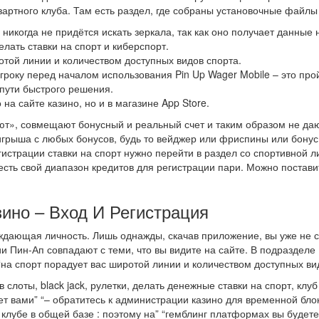
азартного клуба. Там есть раздел, где собраны установочные фай
икогда не придётся искать зеркала, так как оно получает данные 
лать ставки на спорт и киберспорт.
отой линии и количеством доступных видов спорта.
гроку перед началом использования Pin Up Wager Mobile – это про
пути быстрого решения.
на сайте казино, но и в магазине App Store.
ают», совмещают бонусный и реальный счет и таким образом не да
игрыша с любых бонусов, будь то вейджер или фриспины или бонус 
истрации ставки на спорт нужно перейти в раздел со спортивной л
ть свой диапазон кредитов для регистрации пари. Можно поставить 
ино – Вход И Регистрация
дающая личность. Лишь однажды, скачав приложение, вы уже не см
Пин-Ап совпадают с теми, что вы видите на сайте. В подразделе 
“на спорт порадует вас широтой линии и количеством доступных ви
 слоты, black jack, рулетки, делать денежные ставки на спорт, клу
ет вами” “– обратитесь к администрации казино для временной бло
 клубе в общей базе : поэтому на” “гемблинг платформах вы будет