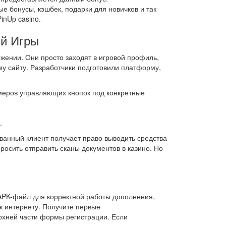
 бонусы, кэшбек, подарки для новичков и так
inUp casino.
ий Игры
жении. Они просто заходят в игровой профиль,
у сайту. Разработчики подготовили платформу,
меров управляющих кнопок под конкретные
.
ванный клиент получает право выводить средства
просить отправить сканы документов в казино. Но
 APK-файл для корректной работы дополнения,
к интернету. Получите первые
ерхней части формы регистрации. Если