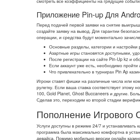
смотреть все коэффициенты на грядущие события
Приложение Pin-up Для Andro
Перед подачей первой заявки на снятие выигрыш
создайте заявку на вывод. Для гарантии безопа
операции, и средства будут моментально зачисл
Основные разделы, категории и настройки 
Азартные игры становятся доступными, уд
После регистрации на сайте Pin-Up kz и об
Если аккаунт уже есть, необходимо пройти
Что привлекательно в турнирах Pin Ap казин
Игроки ставят фишки на различные числа или ком
рулетку. Если ваша ставка соответствует этому н
100, Gold Planet, Ghost Buccaneers и другие. Б
Сделав это, переходим ко второй стадии верифик
Пополнение Игрового 
Услуги доступны в режиме 24/7 и устанавливать 
программа была максимально комфортна в установ
девайса. Помимо мобильно версии онлайн казино