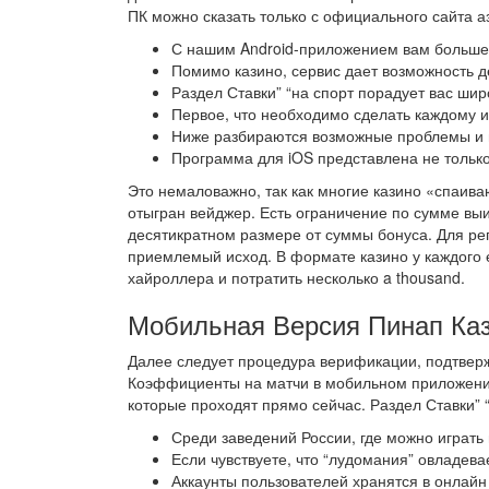
ПК можно сказать только с официального сайта 
С нашим Android-приложением вам больше н
Помимо казино, сервис дает возможность де
Раздел Ставки” “на спорт порадует вас шир
Первое, что необходимо сделать каждому и
Ниже разбираются возможные проблемы и 
Программа для iOS представлена не только 
Это немаловажно, так как многие казино «спаив
отыгран вейджер. Есть ограничение по сумме вы
десятикратном размере от суммы бонуса. Для рег
приемлемый исход. В формате казино у каждого ес
хайроллера и потратить несколько a thousand.
Мобильная Версия Пинап Каз
Далее следует процедура верификации, подтверж
Коэффициенты на матчи в мобильном приложении 
которые проходят прямо сейчас. Раздел Ставки” 
Среди заведений России, где можно играть в
Если чувствуете, что “лудомания” овладева
Аккаунты пользователей хранятся в онлайн