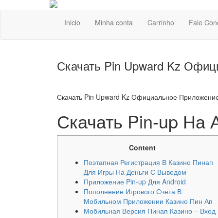
Inicio
Minha conta
Carrinho
Fale Con
Скачать Pin Upward Kz Офи
Скачать Pin Upward Kz Официальное Приложени
Скачать Pin-up На
Content
Поэтапная Регистрация В Казино Пинап
Для Игры На Деньги С Выводом
Приложение Pin-up Для Android
Пополнение Игрового Счета В
Мобильном Приложении Казино Пин Ап
Мобильная Версия Пинап Казино – Вход