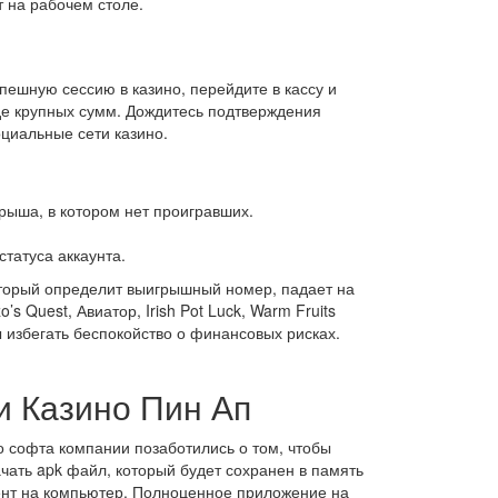
 на рабочем столе.
пешную сессию в казино, перейдите в кассу и
оде крупных сумм. Дождитесь подтверждения
циальные сети казино.
грыша, в котором нет проигравших.
статуса аккаунта.
который определит выигрышный номер, падает на
 Quest, Авиатор, Irish Pot Luck, Warm Fruits
ы избегать беспокойство о финансовых рисках.
 Казино Пин Ап
го софта компании позаботились о том, чтобы
чать apk файл, который будет сохранен в память
иент на компьютер. Полноценное приложение на