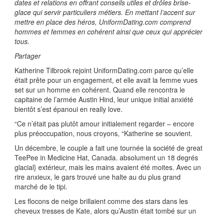
dates et relations en offrant conseils utiles et drôles brise-
glace qui servir particuliers métiers. En mettant l’accent sur
mettre en place des héros, UniformDating.com comprend
hommes et femmes en cohérent ainsi que ceux qui apprécier
tous.
Partager
Katherine Tilbrook rejoint UniformDating.com parce qu’elle
était prête pour un engagement, et elle avait la femme vues
set sur un homme en cohérent. Quand elle rencontra le
capitaine de l’armée Austin Hind, leur unique initial anxiété
bientôt s’est épanoui en really love.
“Ce n’était pas plutôt amour initialement regarder – encore
plus préoccupation, nous croyons, “Katherine se souvient.
Un décembre, le couple a fait une tournée la société de great
TeePee in Medicine Hat, Canada. absolument un 18 degrés
glacial} extérieur, mais les mains avaient été moites. Avec un
rire anxieux, le gars trouvé une halte au du plus grand
marché de le tipi.
Les flocons de neige brillaient comme des stars dans les
cheveux tresses de Kate, alors qu’Austin était tombé sur un