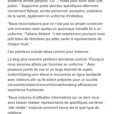
Moderne armée garçons “Ou” 7 Rules pour sortir avec une
police. ” Supportive posts abordez spécifiques dilemmes
concernant flyboys, armée personnel, pompiers, praticiens
de la santé, également en uniforme d’individus.
“Nous reconnaissons que ce n’est pas so simple construire
une connexion avec quelqu’un quiconque travaille lié à un
uniforme, “Tatiana déclaré. “c’est exactement pourquoi nous
prêt listes de directives qui aider parler à représentants de
chaque foule. “
Ces pointeurs include ideas comme pour instance:
Le blog plus examine pertinent domaines comme “Pourquoi
nous sommes attirés par hommes en uniforme. ” Avec
plusieurs points de vue et un large éventail de sujets,
UniformDating.com étend le rencontres en ligne familiarité
avec visiteurs afin qu’ils soient préparés pour un succès
{rencontre|relation|rencontre|matchmaking efficace|une
expérience fructueuse.
“Nous incluons d’utilisation informations sur ce dont vous
avez besoin réaliser représentants de spécifiques carrières ,
“elle révélé,” instance comment heure les et quel type de
relations