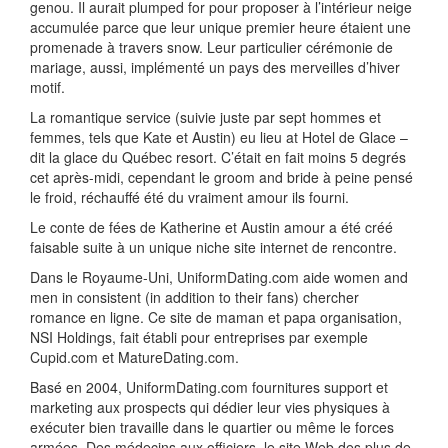
genou. Il aurait plumped for pour proposer à l’intérieur neige
accumulée parce que leur unique premier heure étaient une
promenade à travers snow. Leur particulier cérémonie de
mariage, aussi, implémenté un pays des merveilles d’hiver
motif.
La romantique service (suivie juste par sept hommes et
femmes, tels que Kate et Austin) eu lieu at Hotel de Glace –
dit la glace du Québec resort. C’était en fait moins 5 degrés
cet après-midi, cependant le groom and bride à peine pensé
le froid, réchauffé été du vraiment amour ils fourni.
Le conte de fées de Katherine et Austin amour a été créé
faisable suite à un unique niche site internet de rencontre.
Dans le Royaume-Uni, UniformDating.com aide women and
men in consistent (in addition to their fans) chercher
romance en ligne. Ce site de maman et papa organisation,
NSI Holdings, fait établi pour entreprises par exemple
Cupid.com et MatureDating.com.
Basé en 2004, UniformDating.com fournitures support et
marketing aux prospects qui dédier leur vies physiques à
exécuter bien travaille dans le quartier ou même le forces
armées. Des médecins aux officiers, le site Web des plus de