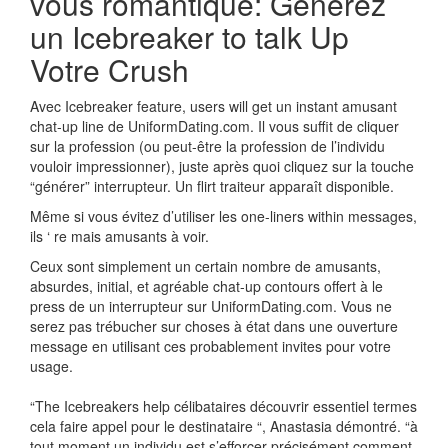
vous romantique: Générez
un Icebreaker to talk Up
Votre Crush
Avec Icebreaker feature, users will get un instant amusant
chat-up line de UniformDating.com. Il vous suffit de cliquer
sur la profession (ou peut-être la profession de l’individu
vouloir impressionner), juste après quoi cliquez sur la touche
“générer” interrupteur. Un flirt traiteur apparaît disponible.
Même si vous évitez d’utiliser les one-liners within messages,
ils ‘ re mais amusants à voir.
Ceux sont simplement un certain nombre de amusants,
absurdes, initial, et agréable chat-up contours offert à le
press de un interrupteur sur UniformDating.com. Vous ne
serez pas trébucher sur choses à état dans une ouverture
message en utilisant ces probablement invites pour votre
usage.
“The Icebreakers help célibataires découvrir essentiel termes
cela faire appel pour le destinataire “, Anastasia démontré. “à
tout moment un individu est s’efforcer précisément comment