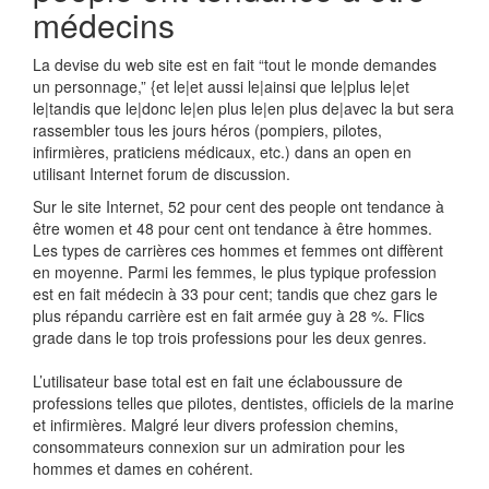
médecins
La devise du web site est en fait “tout le monde demandes
un personnage,” {et le|et aussi le|ainsi que le|plus le|et
le|tandis que le|donc le|en plus le|en plus de|avec la but sera
rassembler tous les jours héros (pompiers, pilotes,
infirmières, praticiens médicaux, etc.) dans an open en
utilisant Internet forum de discussion.
Sur le site Internet, 52 pour cent des people ont tendance à
être women et 48 pour cent ont tendance à être hommes.
Les types de carrières ces hommes et femmes ont diffèrent
en moyenne. Parmi les femmes, le plus typique profession
est en fait médecin à 33 pour cent; tandis que chez gars le
plus répandu carrière est en fait armée guy à 28 %. Flics
grade dans le top trois professions pour les deux genres.
L’utilisateur base total est en fait une éclaboussure de
professions telles que pilotes, dentistes, officiels de la marine
et infirmières. Malgré leur divers profession chemins,
consommateurs connexion sur un admiration pour les
hommes et dames en cohérent.