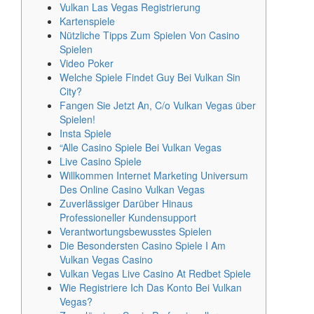
Vulkan Las Vegas Registrierung
Kartenspiele
Nützliche Tipps Zum Spielen Von Casino
Spielen
Video Poker
Welche Spiele Findet Guy Bei Vulkan Sin
City?
Fangen Sie Jetzt An, C/o Vulkan Vegas über
Spielen!
Insta Spiele
“Alle Casino Spiele Bei Vulkan Vegas
Live Casino Spiele
Willkommen Internet Marketing Universum
Des Online Casino Vulkan Vegas
Zuverlässiger Darüber Hinaus
Professioneller Kundensupport
Verantwortungsbewusstes Spielen
Die Besondersten Casino Spiele I Am
Vulkan Vegas Casino
Vulkan Vegas Live Casino At Redbet Spiele
Wie Registriere Ich Das Konto Bei Vulkan
Vegas?