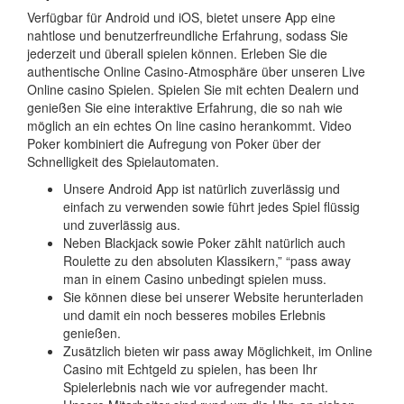
Verfügbar für Android und iOS, bietet unsere App eine
nahtlose und benutzerfreundliche Erfahrung, sodass Sie
jederzeit und überall spielen können. Erleben Sie die
authentische Online Casino-Atmosphäre über unseren Live
Online casino Spielen. Spielen Sie mit echten Dealern und
genießen Sie eine interaktive Erfahrung, die so nah wie
möglich an ein echtes On line casino herankommt. Video
Poker kombiniert die Aufregung von Poker über der
Schnelligkeit des Spielautomaten.
Unsere Android App ist natürlich zuverlässig und
einfach zu verwenden sowie führt jedes Spiel flüssig
und zuverlässig aus.
Neben Blackjack sowie Poker zählt natürlich auch
Roulette zu den absoluten Klassikern,” “pass away
man in einem Casino unbedingt spielen muss.
Sie können diese bei unserer Website herunterladen
und damit ein noch besseres mobiles Erlebnis
genießen.
Zusätzlich bieten wir pass away Möglichkeit, im Online
Casino mit Echtgeld zu spielen, has been Ihr
Spielerlebnis nach wie vor aufregender macht.