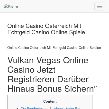
Toggl
naviga
Online Casino Österreich Mit
Echtgeld Casino Online Spiele
Online Casino Österreich Mit Echtgeld Casino Online Spielen
Vulkan Vegas Online
Casino Jetzt
Registrieren Darüber
Hinaus Bonus Sichern”
Content
Die Berühmtesten Spieleentwickler Bei