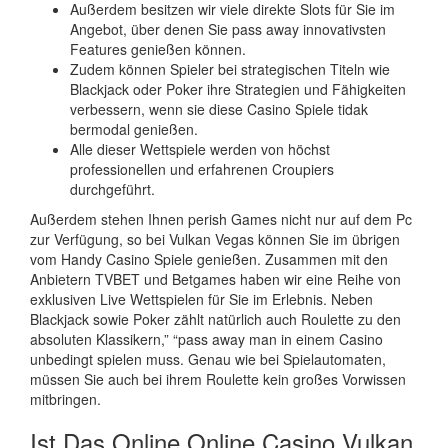
Außerdem besitzen wir viele direkte Slots für Sie im
Angebot, über denen Sie pass away innovativsten
Features genießen können.
Zudem können Spieler bei strategischen Titeln wie
Blackjack oder Poker ihre Strategien und Fähigkeiten
verbessern, wenn sie diese Casino Spiele tidak
bermodal genießen.
Alle dieser Wettspiele werden von höchst
professionellen und erfahrenen Croupiers
durchgeführt.
Außerdem stehen Ihnen perish Games nicht nur auf dem Pc
zur Verfügung, so bei Vulkan Vegas können Sie im übrigen
vom Handy Casino Spiele genießen. Zusammen mit den
Anbietern TVBET und Betgames haben wir eine Reihe von
exklusiven Live Wettspielen für Sie im Erlebnis. Neben
Blackjack sowie Poker zählt natürlich auch Roulette zu den
absoluten Klassikern,” “pass away man in einem Casino
unbedingt spielen muss. Genau wie bei Spielautomaten,
müssen Sie auch bei ihrem Roulette kein großes Vorwissen
mitbringen.
Ist Das Online Online Casino Vulkan