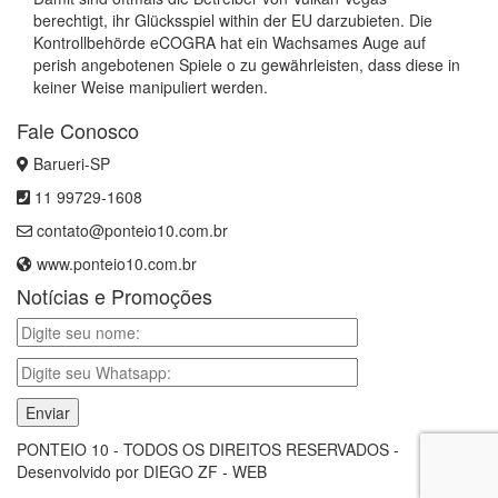
berechtigt, ihr Glücksspiel within der EU darzubieten. Die
Kontrollbehörde eCOGRA hat ein Wachsames Auge auf
perish angebotenen Spiele o zu gewährleisten, dass diese in
keiner Weise manipuliert werden.
Fale Conosco
Barueri-SP
11 99729-1608
contato@ponteio10.com.br
www.ponteio10.com.br
Notícias e Promoções
PONTEIO 10 - TODOS OS DIREITOS RESERVADOS -
Desenvolvido por DIEGO ZF - WEB