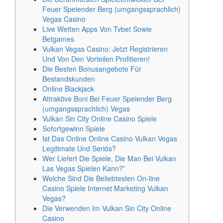
Feuer Speiender Berg (umgangssprachlich)
Vegas Casino
Live Wetten Apps Von Tvbet Sowie
Betgames
Vulkan Vegas Casino: Jetzt Registrieren
Und Von Den Vorteilen Profitieren!
Die Besten Bonusangebote Für
Bestandskunden
Online Blackjack
Attraktive Boni Bei Feuer Speiender Berg
(umgangssprachlich) Vegas
Vulkan Sin City Online Casino Spiele
Sofortgewinn Spiele
Ist Das Online Online Casino Vulkan Vegas
Legitimate Und Seriös?
Wer Liefert Die Spiele, Die Man Bei Vulkan
Las Vegas Spielen Kann?”
Welche Sind Die Beliebtesten On-line
Casino Spiele Internet Marketing Vulkan
Vegas?
Die Verwenden Im Vulkan Sin City Online
Casino