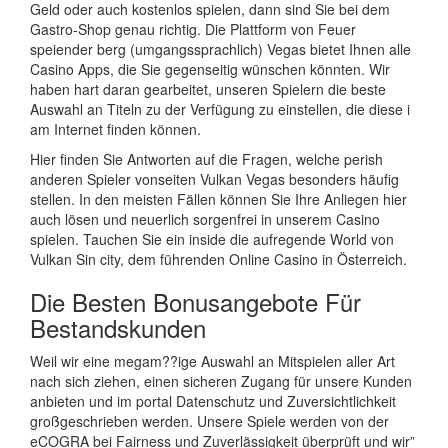
Geld oder auch kostenlos spielen, dann sind Sie bei dem
Gastro-Shop genau richtig. Die Plattform von Feuer
speiender berg (umgangssprachlich) Vegas bietet Ihnen alle
Casino Apps, die Sie gegenseitig wünschen könnten. Wir
haben hart daran gearbeitet, unseren Spielern die beste
Auswahl an Titeln zu der Verfügung zu einstellen, die diese i
am Internet finden können.
Hier finden Sie Antworten auf die Fragen, welche perish
anderen Spieler vonseiten Vulkan Vegas besonders häufig
stellen. In den meisten Fällen können Sie Ihre Anliegen hier
auch lösen und neuerlich sorgenfrei in unserem Casino
spielen. Tauchen Sie ein inside die aufregende World von
Vulkan Sin city, dem führenden Online Casino in Österreich.
Die Besten Bonusangebote Für
Bestandskunden
Weil wir eine megam??ige Auswahl an Mitspielen aller Art
nach sich ziehen, einen sicheren Zugang für unsere Kunden
anbieten und im portal Datenschutz und Zuversichtlichkeit
großgeschrieben werden. Unsere Spiele werden von der
eCOGRA bei Fairness und Zuverlässigkeit überprüft und wir”