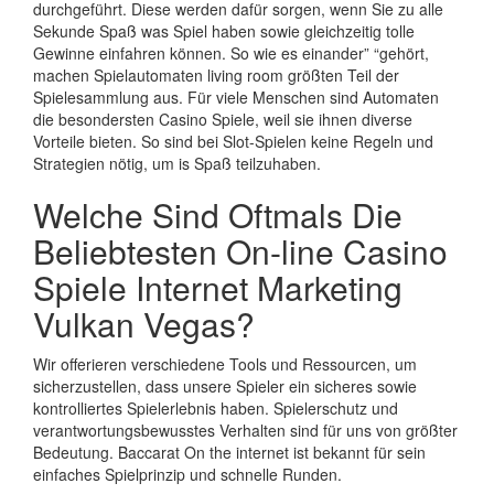
durchgeführt. Diese werden dafür sorgen, wenn Sie zu alle
Sekunde Spaß was Spiel haben sowie gleichzeitig tolle
Gewinne einfahren können. So wie es einander” “gehört,
machen Spielautomaten living room größten Teil der
Spielesammlung aus. Für viele Menschen sind Automaten
die besondersten Casino Spiele, weil sie ihnen diverse
Vorteile bieten. So sind bei Slot-Spielen keine Regeln und
Strategien nötig, um is Spaß teilzuhaben.
Welche Sind Oftmals Die
Beliebtesten On-line Casino
Spiele Internet Marketing
Vulkan Vegas?
Wir offerieren verschiedene Tools und Ressourcen, um
sicherzustellen, dass unsere Spieler ein sicheres sowie
kontrolliertes Spielerlebnis haben. Spielerschutz und
verantwortungsbewusstes Verhalten sind für uns von größter
Bedeutung. Baccarat On the internet ist bekannt für sein
einfaches Spielprinzip und schnelle Runden.