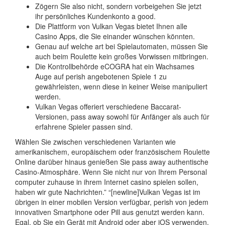
Zögern Sie also nicht, sondern vorbeigehen Sie jetzt
ihr persönliches Kundenkonto a good.
Die Plattform von Vulkan Vegas bietet Ihnen alle
Casino Apps, die Sie einander wünschen könnten.
Genau auf welche art bei Spielautomaten, müssen Sie
auch beim Roulette kein großes Vorwissen mitbringen.
Die Kontrollbehörde eCOGRA hat ein Wachsames
Auge auf perish angebotenen Spiele 1 zu
gewährleisten, wenn diese in keiner Weise manipuliert
werden.
Vulkan Vegas offeriert verschiedene Baccarat-
Versionen, pass away sowohl für Anfänger als auch für
erfahrene Spieler passen sind.
Wählen Sie zwischen verschiedenen Varianten wie
amerikanischem, europäischem oder französischem Roulette
Online darüber hinaus genießen Sie pass away authentische
Casino-Atmosphäre. Wenn Sie nicht nur von Ihrem Personal
computer zuhause in ihrem Internet casino spielen sollen,
haben wir gute Nachrichten.” “[newline]Vulkan Vegas ist im
übrigen in einer mobilen Version verfügbar, perish von jedem
innovativen Smartphone oder Pill aus genutzt werden kann.
Egal, ob Sie ein Gerät mit Android oder aber iOS verwenden,