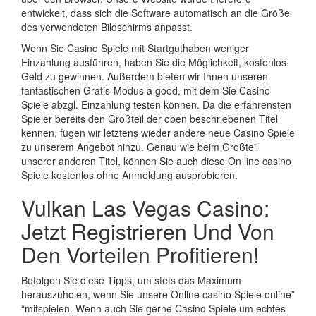
entwickelt, dass sich die Software automatisch an die Größe
des verwendeten Bildschirms anpasst.
Wenn Sie Casino Spiele mit Startguthaben weniger
Einzahlung ausführen, haben Sie die Möglichkeit, kostenlos
Geld zu gewinnen. Außerdem bieten wir Ihnen unseren
fantastischen Gratis-Modus a good, mit dem Sie Casino
Spiele abzgl. Einzahlung testen können. Da die erfahrensten
Spieler bereits den Großteil der oben beschriebenen Titel
kennen, fügen wir letztens wieder andere neue Casino Spiele
zu unserem Angebot hinzu. Genau wie beim Großteil
unserer anderen Titel, können Sie auch diese On line casino
Spiele kostenlos ohne Anmeldung ausprobieren.
Vulkan Las Vegas Casino:
Jetzt Registrieren Und Von
Den Vorteilen Profitieren!
Befolgen Sie diese Tipps, um stets das Maximum
herauszuholen, wenn Sie unsere Online casino Spiele online”
“mitspielen. Wenn auch Sie gerne Casino Spiele um echtes