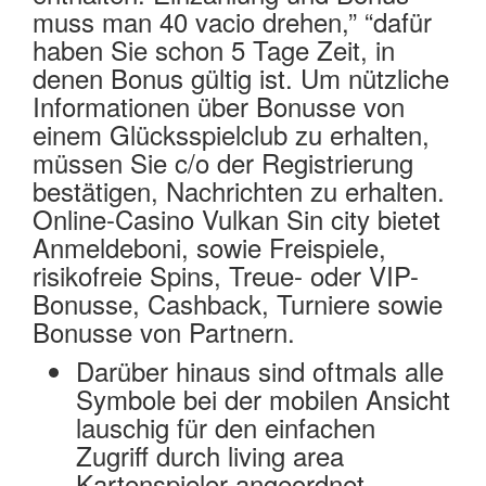
muss man 40 vacio drehen,” “dafür
haben Sie schon 5 Tage Zeit, in
denen Bonus gültig ist. Um nützliche
Informationen über Bonusse von
einem Glücksspielclub zu erhalten,
müssen Sie c/o der Registrierung
bestätigen, Nachrichten zu erhalten.
Online-Casino Vulkan Sin city bietet
Anmeldeboni, sowie Freispiele,
risikofreie Spins, Treue- oder VIP-
Bonusse, Cashback, Turniere sowie
Bonusse von Partnern.
Darüber hinaus sind oftmals alle
Symbole bei der mobilen Ansicht
lauschig für den einfachen
Zugriff durch living area
Kartenspieler angeordnet.