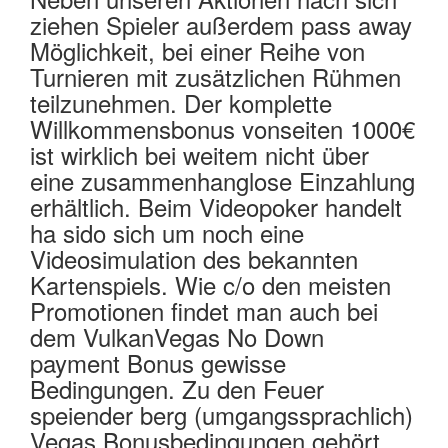
ziehen Spieler außerdem pass away
Möglichkeit, bei einer Reihe von
Turnieren mit zusätzlichen Rühmen
teilzunehmen. Der komplette
Willkommensbonus vonseiten 1000€
ist wirklich bei weitem nicht über
eine zusammenhanglose Einzahlung
erhältlich. Beim Videopoker handelt
ha sido sich um noch eine
Videosimulation des bekannten
Kartenspiels. Wie c/o den meisten
Promotionen findet man auch bei
dem VulkanVegas No Down
payment Bonus gewisse
Bedingungen. Zu den Feuer
speiender berg (umgangssprachlich)
Vegas Bonusbedingungen gehört