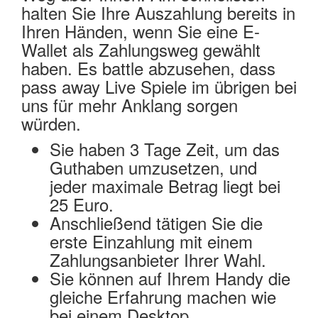
halten Sie Ihre Auszahlung bereits in
Ihren Händen, wenn Sie eine E-
Wallet als Zahlungsweg gewählt
haben. Es battle abzusehen, dass
pass away Live Spiele im übrigen bei
uns für mehr Anklang sorgen
würden.
Sie haben 3 Tage Zeit, um das
Guthaben umzusetzen, und
jeder maximale Betrag liegt bei
25 Euro.
Anschließend tätigen Sie die
erste Einzahlung mit einem
Zahlungsanbieter Ihrer Wahl.
Sie können auf Ihrem Handy die
gleiche Erfahrung machen wie
bei einem Desktop.