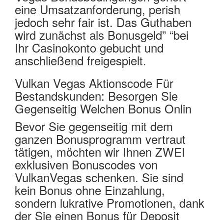
eine Umsatzanforderung, perish
jedoch sehr fair ist. Das Guthaben
wird zunächst als Bonusgeld” “bei
Ihr Casinokonto gebucht und
anschließend freigespielt.
Vulkan Vegas Aktionscode Für
Bestandskunden: Besorgen Sie
Gegenseitig Welchen Bonus Onlin
Bevor Sie gegenseitig mit dem
ganzen Bonusprogramm vertraut
tätigen, möchten wir Ihnen ZWEI
exklusiven Bonuscodes von
VulkanVegas schenken. Sie sind
kein Bonus ohne Einzahlung,
sondern lukrative Promotionen, dank
der Sie einen Bonus für Deposit