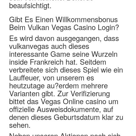
beaufsichtigt.
Gibt Es Einen Willkommensbonus
Beim Vulkan Vegas Casino Login?
Es wird davon ausgegangen, dass
vulkanvegas auch dieses
interessante Game seine Wurzeln
inside Frankreich hat. Seitdem
verbreitete sich dieses Spiel wie ein
Lauffeuer, von unserem es
heutzutage au?erdem mehrere
Varianten gibt. Zur Verifizierung
bittet das Vegas Online casino um
offizielle Ausweisdokumente, auf
denen dieses Geburtsdatum klar zu
sehen.
Neben unseren Aktionen nach sich