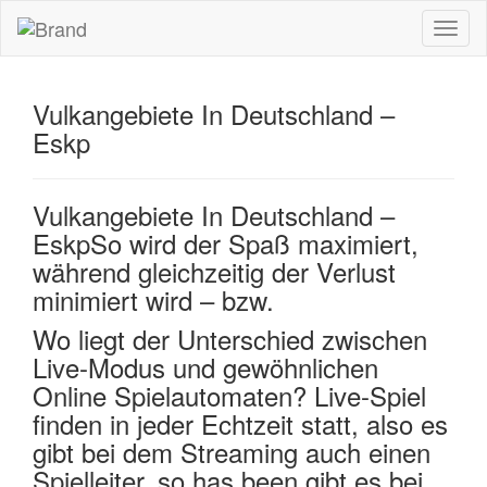
Toggl
naviga
Vulkangebiete In Deutschland –
Eskp
Vulkangebiete In Deutschland –
Eskp
So wird der Spaß maximiert,
während gleichzeitig der Verlust
minimiert wird – bzw.
Wo liegt der Unterschied zwischen
Live-Modus und gewöhnlichen
Online Spielautomaten? Live-Spiel
finden in jeder Echtzeit statt, also es
gibt bei dem Streaming auch einen
Spielleiter, so has been gibt es bei