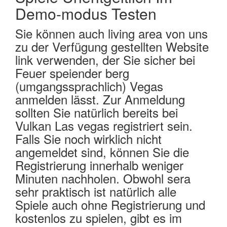
Demo-modus Testen
Sie können auch living area von uns
zu der Verfügung gestellten Website
link verwenden, der Sie sicher bei
Feuer speiender berg
(umgangssprachlich) Vegas
anmelden lässt. Zur Anmeldung
sollten Sie natürlich bereits bei
Vulkan Las vegas registriert sein.
Falls Sie noch wirklich nicht
angemeldet sind, können Sie die
Registrierung innerhalb weniger
Minuten nachholen. Obwohl sera
sehr praktisch ist natürlich alle
Spiele auch ohne Registrierung und
kostenlos zu spielen, gibt es im