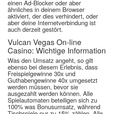
einen Ad-Blocker oder aber
ähnliches in deinem Browser
aktiviert, der dies verhindert, oder
aber deine Internetverbindung ist
auch derzeit gestört.
Vulcan Vegas On-line
Casino: Wichtige Information
Was den Umsatz angeht, so gilt
ebenso bei diesem Erlebnis, dass
Freispielgewinne 30x und
Guthabengewinne 40x umgesetzt
werden müssen, bevor sie
ausgezahlt werden können. Alle
Spielautomaten beteiligen sich zu
100% was Bonusumsatz, während
Tischspiele nur zu 15% zählen. Alle