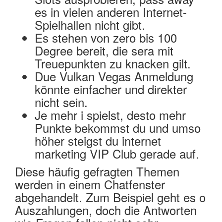
es in vielen anderen Internet-
Spielhallen nicht gibt.
Es stehen von zero bis 100
Degree bereit, die sera mit
Treuepunkten zu knacken gilt.
Due Vulkan Vegas Anmeldung
könnte einfacher und direkter
nicht sein.
Je mehr i spielst, desto mehr
Punkte bekommst du und umso
höher steigst du internet
marketing VIP Club gerade auf.
Diese häufig gefragten Themen
werden in einem Chatfenster
abgehandelt. Zum Beispiel geht es o
Auszahlungen, doch die Antworten