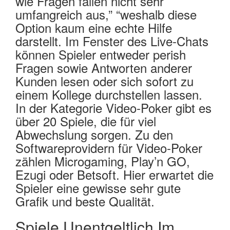
wie Fragen fallen nicht sehr
umfangreich aus,” “weshalb diese
Option kaum eine echte Hilfe
darstellt. Im Fenster des Live-Chats
können Spieler entweder perish
Fragen sowie Antworten anderer
Kunden lesen oder sich sofort zu
einem Kollege durchstellen lassen.
In der Kategorie Video-Poker gibt es
über 20 Spiele, die für viel
Abwechslung sorgen. Zu den
Softwareprovidern für Video-Poker
zählen Microgaming, Play’n GO,
Ezugi oder Betsoft. Hier erwartet die
Spieler eine gewisse sehr gute
Grafik und beste Qualität.
Spiele Unentgeltlich Im