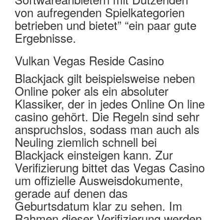
von aufregenden Spielkategorien
betrieben und bietet” “ein paar gute
Ergebnisse.
Vulkan Vegas Reside Casino
Blackjack gilt beispielsweise neben
Online poker als ein absoluter
Klassiker, der in jedes Online On line
casino gehört. Die Regeln sind sehr
anspruchslos, sodass man auch als
Neuling ziemlich schnell bei
Blackjack einsteigen kann. Zur
Verifizierung bittet das Vegas Casino
um offizielle Ausweisdokumente,
gerade auf denen das
Geburtsdatum klar zu sehen. Im
Rahmen dieser Verifizierung werden