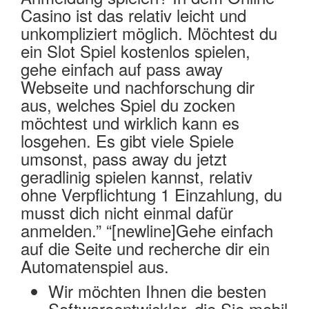
Casino ist das relativ leicht und
unkompliziert möglich. Möchtest du
ein Slot Spiel kostenlos spielen,
gehe einfach auf pass away
Webseite und nachforschung dir
aus, welches Spiel du zocken
möchtest und wirklich kann es
losgehen. Es gibt viele Spiele
umsonst, pass away du jetzt
geradlinig spielen kannst, relativ
ohne Verpflichtung 1 Einzahlung, du
musst dich nicht einmal dafür
anmelden.” “[newline]Gehe einfach
auf die Seite und recherche dir ein
Automatenspiel aus.
Wir möchten Ihnen die besten
Softwareentwickler, die Sie mobil