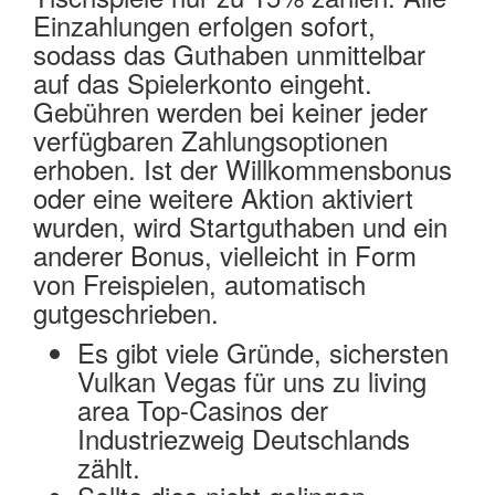
Einzahlungen erfolgen sofort,
sodass das Guthaben unmittelbar
auf das Spielerkonto eingeht.
Gebühren werden bei keiner jeder
verfügbaren Zahlungsoptionen
erhoben. Ist der Willkommensbonus
oder eine weitere Aktion aktiviert
wurden, wird Startguthaben und ein
anderer Bonus, vielleicht in Form
von Freispielen, automatisch
gutgeschrieben.
Es gibt viele Gründe, sichersten
Vulkan Vegas für uns zu living
area Top-Casinos der
Industriezweig Deutschlands
zählt.