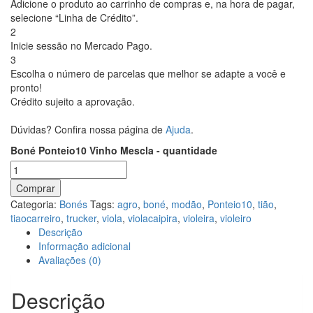
Adicione o produto ao carrinho de compras e, na hora de pagar,
selecione “Linha de Crédito”.
2
Inicie sessão no Mercado Pago.
3
Escolha o número de parcelas que melhor se adapte a você e
pronto!
Crédito sujeito a aprovação.
Dúvidas? Confira nossa página de
Ajuda
.
Boné Ponteio10 Vinho Mescla - quantidade
Comprar
Categoria:
Bonés
Tags:
agro
,
boné
,
modão
,
Ponteio10
,
tião
,
tiaocarreiro
,
trucker
,
viola
,
violacaipira
,
violeira
,
violeiro
Descrição
Informação adicional
Avaliações (0)
Descrição