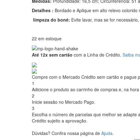
Medidas:
Profundidade: 16,5 cm; Circunferência: 51 a
Detalhes :
Bordado e Aplique em alto relevo colorido na
limpeza do boné:
Evite lavar, mas se for necessári
22 em estoque
Até 12x sem cartão
com a Linha de Crédito.
Saiba ma
Compre com o Mercado Crédito sem cartão e pague 
1
Adicione o produto ao carrinho de compras e, na hora 
2
Inicie sessão no Mercado Pago.
3
Escolha o número de parcelas que melhor se adapte a
Crédito sujeito a aprovação.
Dúvidas? Confira nossa página de
Ajuda
.