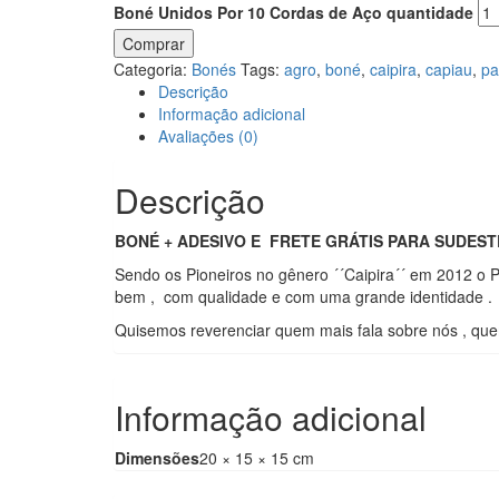
Boné Unidos Por 10 Cordas de Aço quantidade
Comprar
Categoria:
Bonés
Tags:
agro
,
boné
,
caipira
,
capiau
,
pa
Descrição
Informação adicional
Avaliações (0)
Descrição
BONÉ + ADESIVO E FRETE GRÁTIS PARA SUDEST
Sendo os Pioneiros no gênero ´´Caipira´´ em 2012 o P
bem , com qualidade e com uma grande identidade .
Quisemos reverenciar quem mais fala sobre nós , quem
Informação adicional
Dimensões
20 × 15 × 15 cm