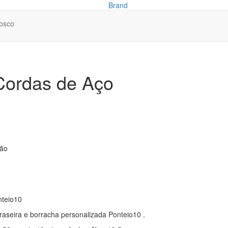
osco
Cordas de Aço
dão
nteio10
 traseira e borracha personalizada Ponteio10 .