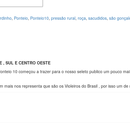
rdinho
,
Ponteio
,
Ponteio10
,
pressão rural
,
roça
,
sacudidos
,
são gonçal
E , SUL E CENTRO OESTE
onteio 10 começou a trazer para o nosso seleto publico um pouco mais
 mais nos representa que são os Violeiros do Brasil , por isso um de 