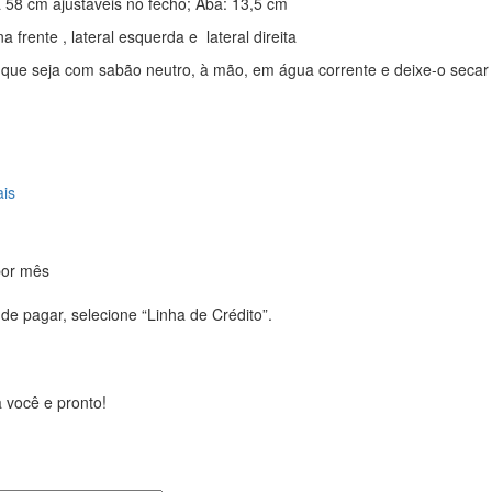
 58 cm ajustáveis no fecho; Aba: 13,5 cm
 frente , lateral esquerda e lateral direita
o, que seja com sabão neutro, à mão, em água corrente e deixe-o secar
is
por mês
de pagar, selecione “Linha de Crédito”.
 você e pronto!