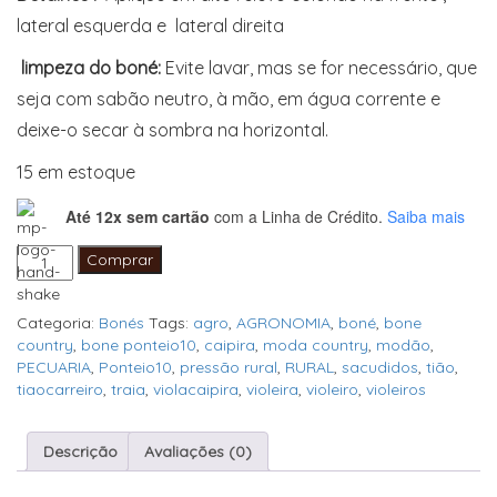
lateral esquerda e lateral direita
limpeza do boné:
Evite lavar, mas se for necessário, que
seja com sabão neutro, à mão, em água corrente e
deixe-o secar à sombra na horizontal.
15 em estoque
Até 12x sem cartão
com a Linha de Crédito.
Saiba mais
Boné
Comprar
Ponteio10
Verde
10
Categoria:
Bonés
Tags:
agro
,
AGRONOMIA
,
boné
,
bone
anos
country
,
bone ponteio10
,
caipira
,
moda country
,
modão
,
quantidade
PECUARIA
,
Ponteio10
,
pressão rural
,
RURAL
,
sacudidos
,
tião
,
tiaocarreiro
,
traia
,
violacaipira
,
violeira
,
violeiro
,
violeiros
Descrição
Avaliações (0)